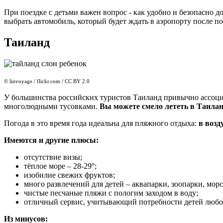
При поездке с детьми важен вопрос - как удобно и безопасно д
выбрать автомобиль, который будет ждать в аэропорту после по
Таиланд
© linvoyage / flickr.com / CC BY 2.0
У большинства российских туристов Таиланд привычно ассоции
многолюдными тусовками.
Вы можете смело лететь в Таилан
Погода в это время года идеальна для пляжного отдыха:
в возд
Имеются и другие плюсы:
отсутствие визы;
тёплое море – 28-29°;
изобилие свежих фруктов;
много развлечений для детей – аквапарки, зоопарки, мор
чистые песчаные пляжи с пологим заходом в воду;
отличный сервис, учитывающий потребности детей любог
Из минусов: