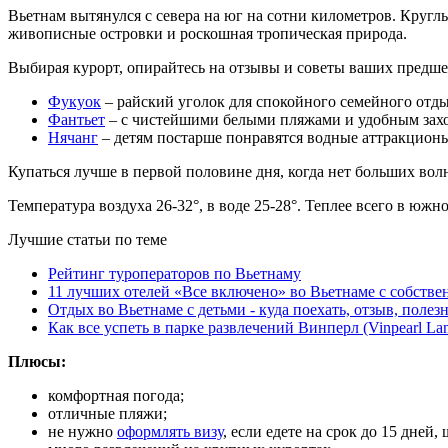
Вьетнам вытянулся с севера на юг на сотни километров. Круг
живописные островки и роскошная тропическая природа.
Выбирая курорт, опирайтесь на отзывы и советы ваших предш
Фукуок
– райский уголок для спокойного семейного отды
Фантьет
– с чистейшими белыми пляжами и удобным захо
Нячанг
– детям постарше понравятся водные аттракционы
Купаться лучше в первой половине дня, когда нет больших вол
Температура воздуха 26-32°, в воде 25-28°. Теплее всего в юж
Лучшие статьи по теме
Рейтинг туроператоров по Вьетнаму
11 лучших отелей «Все включено» во Вьетнаме с собств
Отдых во Вьетнаме с детьми - куда поехать, отзыв, полез
Как все успеть в парке развлечений Винперл (Vinpearl La
Плюсы:
комфортная погода;
отличные пляжи;
не нужно
оформлять визу
, если едете на срок до 15 дней,