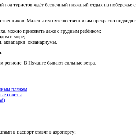
лый год туристов ждёт беспечный пляжный отдых на побережье с
ественников. Маленьким путешественникам прекрасно подходят:
ха, можно приезжать даже с грудным ребёнком;
дом в море;
, аквапарки, океанариумы.
н.
ном регионе. В Нячанге бывают сильные ветра.
енным пляжем
ные советы
nd)
 штамп в паспорт ставят в аэропорту;