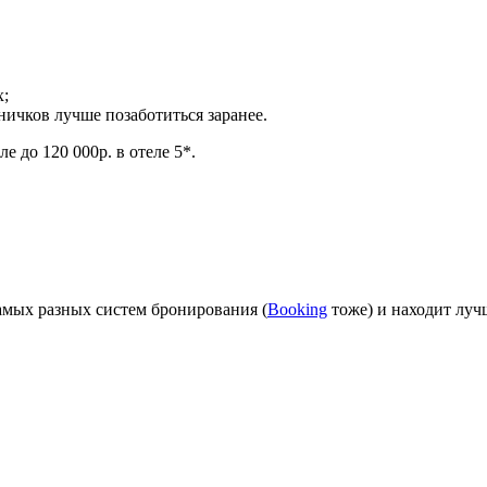
х;
ничков лучше позаботиться заранее.
е до 120 000р. в отеле 5*.
амых разных систем бронирования (
Booking
тоже) и находит лу