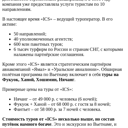
компания уже предоставляла услуги туристам по 10
направлениям.
В настоящее время «ICS» – ведущий туроператор. В его
активе:
50 направлений;
40 уполномоченных агентств;
600 млн пакетных туров;
6 тысяч турфирм по России и странам СНГ, с которыми
налажены партнёрские соглашения.
Кроме этого «ICS» является стратегическим партнёром
авиакомпаний «Ямал» и «Уральские авиалинии». Обширная
полётная программа по Вьетнаму включает в себя
туры на
Фукуок, Ханой, Хошимин, Нячанг
.
Примерные цены на туры от «ICS»:
Нячанг – от 49 000 р. с человека (6 ночей);
Фукуок + Ханой – от 68 000 р. с гостя за 8 ночей;
Фантьет – от 58 000 р. за 7 ночей с человека.
Стоимость туров от «ICS» несколько выше, но состав
путёвок намного богаче
. Это и экскурсии во Вьетнаме, и