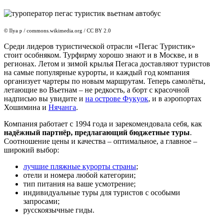
© Ilya p / commons.wikimedia.org / CC BY 2.0
Среди лидеров туристической отрасли «Пегас Туристик»
стоит особняком. Турфирму хорошо знают и в Москве, и в
регионах. Летом и зимой крылья Пегаса доставляют туристов
на самые популярные курорты, и каждый год компания
организует чартеры по новым маршрутам. Теперь самолёты,
летающие во Вьетнам – не редкость, а борт с красочной
надписью вы увидите и
на острове Фукуок
, и в аэропортах
Хошимина и
Нячанга
.
Компания работает с 1994 года и зарекомендовала себя, как
надёжный партнёр, предлагающий бюджетные туры
.
Соотношение цены и качества – оптимальное, а главное –
широкий выбор:
лучшие пляжные курорты страны
;
отели и номера любой категории;
тип питания на ваше усмотрение;
индивидуальные туры для туристов с особыми
запросами;
русскоязычные гиды.