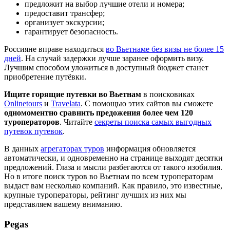
предложит на выбор лучшие отели и номера;
предоставит трансфер;
организует экскурсии;
гарантирует безопасность.
Россияне вправе находиться
во Вьетнаме без визы не более 15
дней
. На случай задержки лучше заранее оформить визу.
Лучшим способом уложиться в доступный бюджет станет
приобретение путёвки.
Ищите горящие путевки во Вьетнам
в поисковиках
Onlinetours
и
Travelata
. С помощью этих сайтов вы сможете
одномоментно сравнить предожения более чем 120
туроператоров
. Читайте
секреты поиска самых выгодных
путевок путевок
.
В данных
агрегаторах туров
информация обновляется
автоматически, и одновременно на странице выходят десятки
предложений. Глаза и мысли разбегаются от такого изобилия.
Но в итоге поиск туров во Вьетнам по всем туроператорам
выдаст вам несколько компаний. Как правило, это известные,
крупные туроператоры, рейтинг лучших из них мы
представляем вашему вниманию.
Pegas