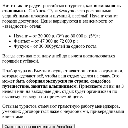
Ничто так не радует российского туриста, как
возможность
сэкономить
. С «Анекс Тур» Фукуок с его роскошными
уединёнными пляжами и шумный, весёлый Нячанг станут
гораздо доступнее. Цены варьируются в зависимости от
«звёздности» отеля:
Нячанг – от 30 000 р. (3*) до 80 000 р. (5*)»;
Фантьет – от 47 000 до 72 000 р.;
Фукуок – от 36 000рублей за одного гостя.
Всегда есть шанс за пару дней до вылета воспользоваться
горящей путёвкой.
Подбор тура во Вьетнам осуществляют опытные сотрудники,
которые сделают всё, чтобы ваш отдых удался на славу. Это
может быть
обзорная экскурсия по стране, свадебное
путешествие, занятия альпинизмом
. Приезжаете ли вы на 3
недели или на выходные дни, отдых будет организован по
высшему разряду и по приемлемой цене.
Отзывы туристов отмечают грамотную работу менеджеров,
умеющих договориться даже с неудобными, привередливыми
клиентами.
Смотреть цены на путевки от AnexTour