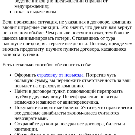
родственников (по предъявлении справки от
медучреждения);
отказ в выдаче визы.
Если произошла ситуация, не указанная в договоре, компания
вводит штрафные санкции. Это значит, что деньги вам вернут
не в полном объёме. Чем раньше поступил отказ, тем больше
шансов минимизировать потери. Отказавшись от тура
накануне поездки, вы теряете все деньги. Поэтому прежде чем
вносить предоплату, изучите пункты договора, касающиеся
возврата путёвки.
Есть несколько способов обезопасить себя:
Оформить
страховку от невыезда
. Потратив чуть
большую сумму, вы переложите ответственность за ваш
невылет на страховую компанию.
Найти в договоре пункт, позволяющий перепродать
путёвку другому лицу. Переоформление не всегда
возможно и зависит от авиаперевозчика.
Покупайте возвратные билеты. Учтите, что практически
все дешёвые авиабилеты эконом-класса считаются
невозвратными.
Сохраняйте до конца поездки все договора, билеты и
квитанции.
Обращайтесь к проверенным, надёжным фирмам,