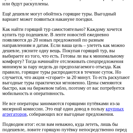
или будут раскуплены.
Ещё дешевле могут обойтись горящие туры. Выгодный
вариант может появиться накануне поездки.
Как найти горящий тур самостоятельно? Каждому хочется
купить тур подешевле. В ленте новостей ежедневно
появляются до 20 новых предложений по разным
направлениям и датам. Если ваша цель – улететь как можно
дешевле, уясните одну вещь. Покупая горящий тур, вы
выбираете из того, что есть. Готовы ли вы к минимальному
комфорту? Тогда начинайте отслеживать спецпредложения
минимум за пару недель до предполагаемого отъезда. Как
правило, горящие туры распродаются в течение суток. Но
случается, что акция «сгорает» за 20 минут. То есть раскупают
выгодные туры практически мгновенно. Цены сменяются
быстро, как на биржевом табло, поэтому от вас потребуется
мобильность и оперативность.
Не все операторы занимаются горящими путёвками из-за
мизерной комиссии. Это ещё один довод в пользу
крупных
агрегаторов
, собирающих все выгодные предложения.
Подводим итог: если вам неважно, куда лететь, лишь бы
подешевле, ловите горящую путёвку непосредственно перед