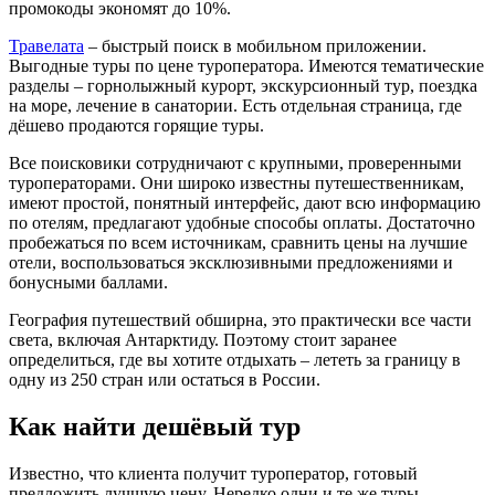
промокоды экономят до 10%.
Травелата
– быстрый поиск в мобильном приложении.
Выгодные туры по цене туроператора. Имеются тематические
разделы – горнолыжный курорт, экскурсионный тур, поездка
на море, лечение в санатории. Есть отдельная страница, где
дёшево продаются горящие туры.
Все поисковики сотрудничают с крупными, проверенными
туроператорами. Они широко известны путешественникам,
имеют простой, понятный интерфейс, дают всю информацию
по отелям, предлагают удобные способы оплаты. Достаточно
пробежаться по всем источникам, сравнить цены на лучшие
отели, воспользоваться эксклюзивными предложениями и
бонусными баллами.
География путешествий обширна, это практически все части
света, включая Антарктиду. Поэтому стоит заранее
определиться, где вы хотите отдыхать – лететь за границу в
одну из 250 стран или остаться в России.
Как найти дешёвый тур
Известно, что клиента получит туроператор, готовый
предложить лучшую цену. Нередко одни и те же туры