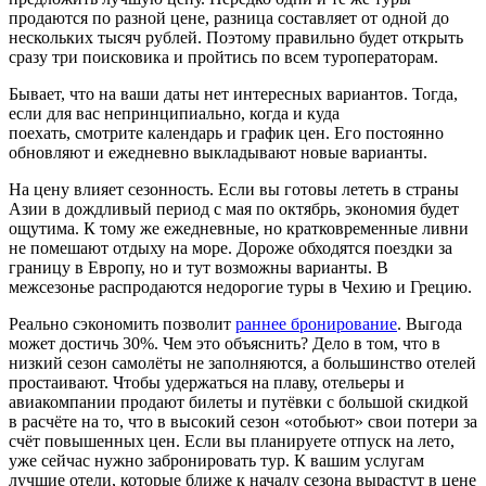
продаются по разной цене, разница составляет от одной до
нескольких тысяч рублей. Поэтому правильно будет открыть
сразу три поисковика и пройтись по всем туроператорам.
Бывает, что на ваши даты нет интересных вариантов. Тогда,
если для вас непринципиально, когда и куда
поехать, смотрите календарь и график цен. Его постоянно
обновляют и ежедневно выкладывают новые варианты.
На цену влияет сезонность. Если вы готовы лететь в страны
Азии в дождливый период с мая по октябрь, экономия будет
ощутима. К тому же ежедневные, но кратковременные ливни
не помешают отдыху на море. Дороже обходятся поездки за
границу в Европу, но и тут возможны варианты. В
межсезонье распродаются недорогие туры в Чехию и Грецию.
Реально сэкономить позволит
раннее бронирование
. Выгода
может достичь 30%. Чем это объяснить? Дело в том, что в
низкий сезон самолёты не заполняются, а большинство отелей
простаивают. Чтобы удержаться на плаву, отельеры и
авиакомпании продают билеты и путёвки с большой скидкой
в расчёте на то, что в высокий сезон «отобьют» свои потери за
счёт повышенных цен. Если вы планируете отпуск на лето,
уже сейчас нужно забронировать тур. К вашим услугам
лучшие отели, которые ближе к началу сезона вырастут в цене