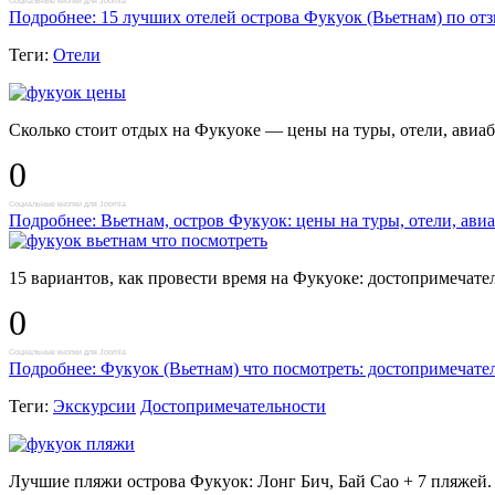
Социальные кнопки для Joomla
Подробнее: 15 лучших отелей острова Фукуок (Вьетнам) по от
Теги:
Отели
Сколько стоит отдых на Фукуоке — цены на туры, отели, авиаби
0
Социальные кнопки для Joomla
Подробнее: Вьетнам, остров Фукуок: цены на туры, отели, авиа
15 вариантов, как провести время на Фукуоке: достопримечател
0
Социальные кнопки для Joomla
Подробнее: Фукуок (Вьетнам) что посмотреть: достопримечате
Теги:
Экскурсии
Достопримечательности
Лучшие пляжи острова Фукуок: Лонг Бич, Бай Сао + 7 пляжей