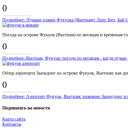
0
Социальные кнопки для Joomla
Подробнее: Лучшие пляжи Фукуока (Вьетнам): Лонг Бич, Бай С
Погода на острове Фукуок (Вьетнам) по месяцам и временам го
0
Социальные кнопки для Joomla
Подробнее: Вьетнам, Фукуок: погода по месяцам - когда лучше
Обзор аэропорта Зыондонг на острове Фукуок, Вьетнам: как доб
0
Социальные кнопки для Joomla
Подробнее: Аэропорт Фукуок, Вьетнам: название Зыонгдонг или 
Подпишись на новости
Карта сайта
Контакты