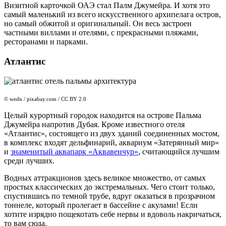
Визитной карточкой ОАЭ стал Палм Джумейра. И хотя это
самый маленький из всего искусственного архипелага остров,
но самый обжитой и оригинальный. Он весь застроен
частными виллами и отелями, с прекрасными пляжами,
ресторанами и парками.
Атлантис
© wedn / pixabay.com / CC BY 2.0
Целый курортный городок находится на острове Пальма
Джумейра напротив Дубая. Кроме известного отеля
«Атлантис», состоящего из двух зданий соединенных мостом,
в комплекс входят дельфинарий, аквариум «Затерянный мир»
и
знаменитый аквапарк «Аквавенчур»
, считающийся лучшим
среди лучших.
Водных аттракционов здесь великое множество, от самых
простых классических до экстремальных. Чего стоит только,
спустившись по темной трубе, вдруг оказаться в прозрачном
тоннеле, который пролегает в бассейне с акулами! Если
хотите изрядно пощекотать себе нервы и вдоволь накричаться,
то вам сюда.