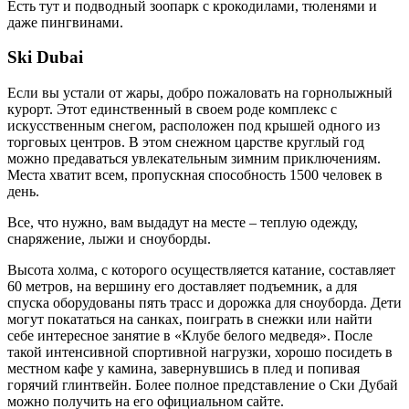
Есть тут и подводный зоопарк с крокодилами, тюленями и
даже пингвинами.
Ski Dubai
Если вы устали от жары, добро пожаловать на горнолыжный
курорт. Этот единственный в своем роде комплекс с
искусственным снегом, расположен под крышей одного из
торговых центров. В этом снежном царстве круглый год
можно предаваться увлекательным зимним приключениям.
Места хватит всем, пропускная способность 1500 человек в
день.
Все, что нужно, вам выдадут на месте – теплую одежду,
снаряжение, лыжи и сноуборды.
Высота холма, с которого осуществляется катание, составляет
60 метров, на вершину его доставляет подъемник, а для
спуска оборудованы пять трасс и дорожка для сноуборда. Дети
могут покататься на санках, поиграть в снежки или найти
себе интересное занятие в «Клубе белого медведя». После
такой интенсивной спортивной нагрузки, хорошо посидеть в
местном кафе у камина, завернувшись в плед и попивая
горячий глинтвейн. Более полное представление о Ски Дубай
можно получить на его официальном сайте.