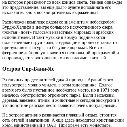
на которое приезжают со всех концов света. Увидев однажды
это представление, вы еще долго будете вспоминать его
исключительно в восклицательных выражениях!
Расположен комплекс рядом со знаменитым небоскребом
Бурдж-Халифа в центре большого искусственного озера.
Фонтан «поет» голосами известных мировых и арабских
исполнителей. В такт музыке в воздух поднимаются
подсвеченные струи воды, создающие в процессе танца то
причудливые фигуры, то бегущие дорожки. Все это
фееричное действо управляется специальной программой и
сопровождается восхищенными возгласами зрителей.
Остров Сир-Бани-Яс
Различных представителей дикой природы Аравийского
полуострова можно увидеть в этом заповеднике. Долгое
время это было пустынное необжитое место, но в 1971 году
началось обустройство огромного парка. Были высажены
деревья, завезены птицы и животные и сегодня экскурсии в
это поистине райское место являются очень популярными.
На острове активно развивается пляжный отдых, строится
сеть отелей и магазинов. А еще здесь находится христианский
храм, единственный в ОАЭ. При храме есть монастырь,