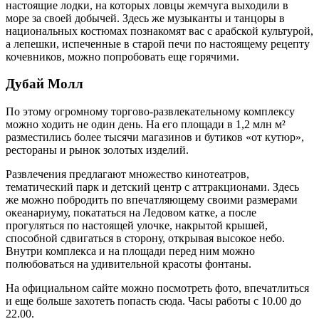
настоящие лодки, на которых ловцы жемчуга выходили в
море за своей добычей. Здесь же музыканты и танцоры в
национальных костюмах познакомят вас с арабской культурой,
а лепешки, испеченные в старой печи по настоящему рецепту
кочевников, можно попробовать еще горячими.
Дубай Молл
По этому огромному торгово-развлекательному комплексу
можно ходить не один день. На его площади в 1,2 млн м²
разместились более тысячи магазинов и бутиков «от кутюр»,
рестораны и рынок золотых изделий.
Развлечения предлагают множество кинотеатров,
тематический парк и детский центр с аттракционами. Здесь
же можно побродить по впечатляющему своими размерами
океанариуму, покататься на Ледовом катке, а после
прогуляться по настоящей улочке, накрытой крышей,
способной сдвигаться в сторону, открывая высокое небо.
Внутри комплекса и на площади перед ним можно
полюбоваться на удивительной красоты фонтаны.
На официальном сайте можно посмотреть фото, впечатлиться
и еще больше захотеть попасть сюда. Часы работы с 10.00 до
22.00.