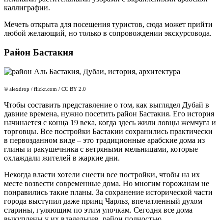
каллиграфии.
Мечеть открыта для посещения туристов, сюда может прийти
любой желающий, но только в сопровождении экскурсовода.
Район Бастакия
© alexdrop / flickr.com / CC BY 2.0
Чтобы составить представление о том, как выглядел Дубай в
давние времена, нужно посетить район Бастакия. Его история
начинается с конца 19 века, когда здесь жили ловцы жемчуга и
торговцы. Все постройки Бастакии сохранились практически
в первозданном виде – это традиционные арабские дома из
глины и ракушечника с ветряными мельницами, которые
охлаждали жителей в жаркие дни.
Некогда власти хотели снести все постройки, чтобы на их
месте возвести современные дома. Но многим горожанам не
понравились такие планы. За сохранение исторической части
города выступил даже принц Чарльз, впечатленный духом
старины, гуляющим по этим улочкам. Сегодня все дома
выкуплены у их владельцев, район полностью