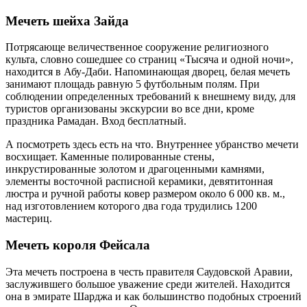
Мечеть шейха Зайда
Потрясающе величественное сооружение религиозного
культа, словно сошедшее со страниц «Тысяча и одной ночи»,
находится в Абу-Даби. Напоминающая дворец, белая мечеть
занимают площадь равную 5 футбольным полям. При
соблюдении определенных требований к внешнему виду, для
туристов организованы экскурсии во все дни, кроме
праздника Рамадан. Вход бесплатный.
А посмотреть здесь есть на что. Внутреннее убранство мечети
восхищает. Каменные полированные стены,
инкрустированные золотом и драгоценными камнями,
элементы восточной расписной керамики, девятитонная
люстра и ручной работы ковер размером около 6 000 кв. м.,
над изготовлением которого два года трудились 1200
мастериц.
Мечеть короля Фейсала
Эта мечеть построена в честь правителя Саудовской Аравии,
заслужившего большое уважение среди жителей. Находится
она в эмирате Шарджа и как большинство подобных строений