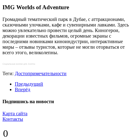
IMG Worlds of Adventure
Громадный тематический парк в Дубае, с аттракционами,
сказочными улочками, кафе и сувенирными лавками. Здесь
можно увлекательно провести целый день. Киногерои,
декорации известных фильмов, огромные экраны с
последними новинками киноиндустрии, интерактивные
миры – отзывы туристов, которые не могли оторваться от
всего этого, великолепны.
Социальные кнопки для Joomla
Теги:
Достопримечательности
Предыдущий
Вперёд
Подпишись на новости
Карта сайта
Контакты
Копирование материалов разрешено только с указанием прямой,
0
активной и открытой к индексации ссылки на travelest.ru.