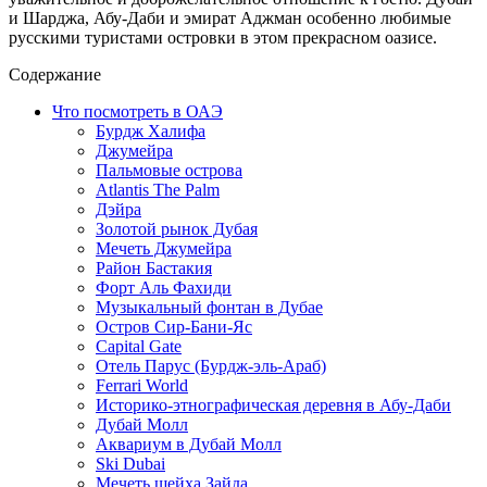
и Шарджа, Абу-Даби и эмират Аджман особенно любимые
русскими туристами островки в этом прекрасном оазисе.
Содержание
Что посмотреть в ОАЭ
Бурдж Халифа
Джумейра
Пальмовые острова
Atlantis The Palm
Дэйра
Золотой рынок Дубая
Мечеть Джумейра
Район Бастакия
Форт Аль Фахиди
Музыкальный фонтан в Дубае
Остров Сир-Бани-Яс
Capital Gate
Отель Парус (Бурдж-эль-Араб)
Ferrari World
Историко-этнографическая деревня в Абу-Даби
Дубай Молл
Аквариум в Дубай Молл
Ski Dubai
Мечеть шейха Зайда