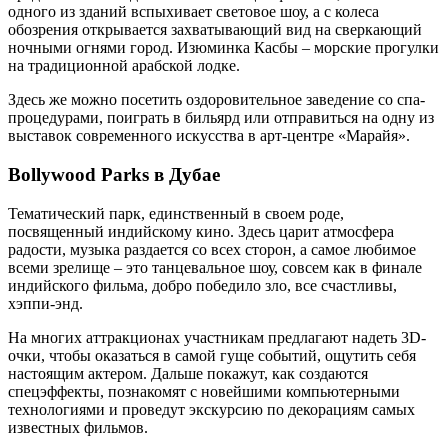
одного из зданий вспыхивает световое шоу, а с колеса
обозрения открывается захватывающий вид на сверкающий
ночными огнями город. Изюминка Касбы – морские прогулки
на традиционной арабской лодке.
Здесь же можно посетить оздоровительное заведение со спа-
процедурами, поиграть в бильярд или отправиться на одну из
выставок современного искусства в арт-центре «Марайя».
Bollywood Parks в Дубае
Тематический парк, единственный в своем роде,
посвященный индийскому кино. Здесь царит атмосфера
радости, музыка раздается со всех сторон, а самое любимое
всеми зрелище – это танцевальное шоу, совсем как в финале
индийского фильма, добро победило зло, все счастливы,
хэппи-энд.
На многих аттракционах участникам предлагают надеть 3D-
очки, чтобы оказаться в самой гуще событий, ощутить себя
настоящим актером. Дальше покажут, как создаются
спецэффекты, познакомят с новейшими компьютерными
технологиями и проведут экскурсию по декорациям самых
известных фильмов.