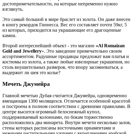
достопримечательности, на которые непременно нужно
взглянуть.
Это самый большой в мире браслет из золота. Он даже внесен
в книгу рекордов Гиннесса. Вес его составляет почти 59кг, 5
из которых, приходится на украшающие его драгоценные
камни.
Второй интереснейший объект - это магазин
«Al Romaizan
Gold and Jewellery
». Это заведение примечательно своим
ассортиментом. Радушные продавцы предложат вам платья и
костюмы из золота, а также любые ювелирные украшения, но
столь внушительных размеров, что впору засомневаться, а
выдержит ли шея это колье?
Мечеть Джумейра
Главной мечетью Дубая считается Джумейра, одновременно
вмещающая 1300 молящихся. Отличается особенной красотой
и построена в полном соответствии с древними правилами. В
центре высится огромный белоснежный купол,
поддерживаемый колоннами, по бокам торжественно
расположились два минарета. Внутри мечети несколько залов,
стены которых расписаны восточными орнаментами и
нежными растительными узорами с вкраплениями арабской