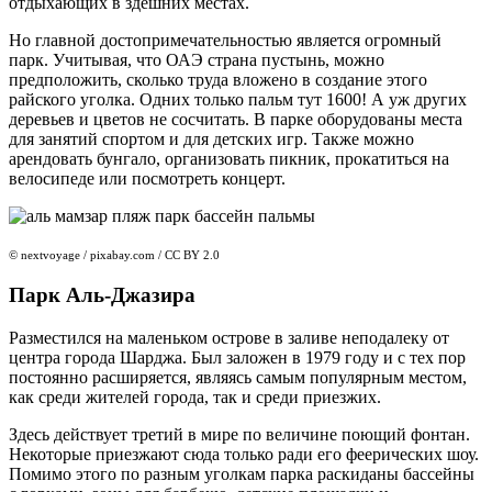
отдыхающих в здешних местах.
Но главной достопримечательностью является огромный
парк. Учитывая, что ОАЭ страна пустынь, можно
предположить, сколько труда вложено в создание этого
райского уголка. Одних только пальм тут 1600! А уж других
деревьев и цветов не сосчитать. В парке оборудованы места
для занятий спортом и для детских игр. Также можно
арендовать бунгало, организовать пикник, прокатиться на
велосипеде или посмотреть концерт.
© nextvoyage / pixabay.com / CC BY 2.0
Парк Аль-Джазира
Разместился на маленьком острове в заливе неподалеку от
центра города Шарджа. Был заложен в 1979 году и с тех пор
постоянно расширяется, являясь самым популярным местом,
как среди жителей города, так и среди приезжих.
Здесь действует третий в мире по величине поющий фонтан.
Некоторые приезжают сюда только ради его феерических шоу.
Помимо этого по разным уголкам парка раскиданы бассейны