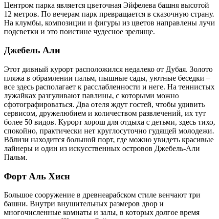
Центром парка является цветочная Эйфелева башня высотой
12 метров. По вечерам парк превращается в сказочную страну.
На клумбы, композиции и фигуры из цветов направлены лучи
подсветки и это поистине чудесное зрелище.
Джебель Али
Этот дивный курорт расположился недалеко от Дубая. Золото
пляжа в обрамлении пальм, пышные сады, уютные беседки –
все здесь располагает к расслабленности и неге. На теннистых
лужайках разгуливают павлины, с которыми можно
сфотографироваться. Два отеля ждут гостей, чтобы удивить
сервисом, дружелюбием и количеством развлечений, их тут
более 50 видов. Курорт хорош для отдыха с детьми, здесь тихо,
спокойно, практически нет круглосуточно гудящей молодежи.
Вблизи находится большой порт, где можно увидеть красивые
лайнеры и один из искусственных островов Джебель-Али
Пальм.
Форт Аль Хисн
Большое сооружение в древнеарабском стиле венчают три
башни. Внутри внушительных размеров двор и
многочисленные комнаты и залы, в которых долгое время