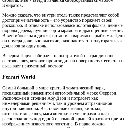
своем активе 7 звезд и является своеобразным символом
Эмиратов.
Можно сказать, что внутри отель также представляет собой
достопримечательность – его убранство поражает своей
роскошью. В отделке использовалась золотая фольга, ценные
породы дерева, лучшие сорта мрамора и драгоценные камни.
В вестибюле находится фонтан и аквариумы с рыбками. Цены
на номера довольно высокие, начинаются от полутора тысяч
долларов за одну ночь.
Вечером Парус собирает толпы зрителей на грандиозное
световое шоу, которое происходит на поверхностях его стен и
вызывает неизменный восторг.
Ferrari World
Самый большой в мире крытый тематический парк,
посвященный знаменитой автомобильной марке Феррари.
Расположен в столице Абу-Даби и потрясает как
инженерными решениями, так и уровнем аттракционов
внутри павильона. Выставочные стенды, кинозал,
интерактивные шоу, магазинчики с сувенирами и кафе
расположились под одной огромной крышей красного цвета с
изображением известного логотипа. В парке можно