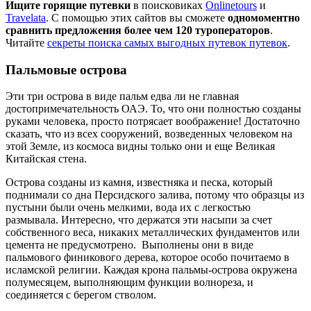
Ищите горящие путевки
в поисковиках
Onlinetours
и
Travelata
. С помощью этих сайтов вы сможете
одномоментно
сравнить предложения более чем 120 туроператоров
.
Читайте
секреты поиска самых выгодных путевок путевок
.
Пальмовые острова
Эти три острова в виде пальм едва ли не главная
достопримечательность ОАЭ. То, что они полностью созданы
руками человека, просто потрясает воображение! Достаточно
сказать, что из всех сооружений, возведенных человеком на
этой Земле, из космоса видны только они и еще Великая
Китайская стена.
Острова созданы из камня, известняка и песка, который
поднимали со дна Персидского залива, потому что образцы из
пустыни были очень мелкими, вода их с легкостью
размывала. Интересно, что держатся эти насыпи за счет
собственного веса, никаких металлических фундаментов или
цемента не предусмотрено. Выполнены они в виде
пальмового финикового дерева, которое особо почитаемо в
исламской религии. Каждая крона пальмы-острова окружена
полумесяцем, выполняющим функции волнореза, и
соединяется с берегом стволом.