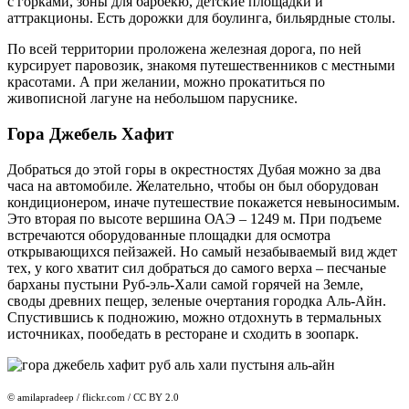
с горками, зоны для барбекю, детские площадки и
аттракционы. Есть дорожки для боулинга, бильярдные столы.
По всей территории проложена железная дорога, по ней
курсирует паровозик, знакомя путешественников с местными
красотами. А при желании, можно прокатиться по
живописной лагуне на небольшом паруснике.
Гора Джебель Хафит
Добраться до этой горы в окрестностях Дубая можно за два
часа на автомобиле. Желательно, чтобы он был оборудован
кондиционером, иначе путешествие покажется невыносимым.
Это вторая по высоте вершина ОАЭ – 1249 м. При подъеме
встречаются оборудованные площадки для осмотра
открывающихся пейзажей. Но самый незабываемый вид ждет
тех, у кого хватит сил добраться до самого верха – песчаные
барханы пустыни Руб-эль-Хали самой горячей на Земле,
своды древних пещер, зеленые очертания городка Аль-Айн.
Спустившись к подножию, можно отдохнуть в термальных
источниках, пообедать в ресторане и сходить в зоопарк.
© amilapradeep / flickr.com / CC BY 2.0