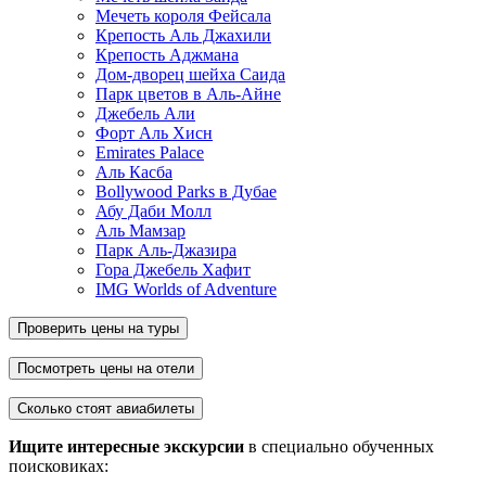
Мечеть короля Фейсала
Крепость Аль Джахили
Крепость Аджмана
Дом-дворец шейха Саида
Парк цветов в Аль-Айне
Джебель Али
Форт Аль Хисн
Emirates Palace
Аль Касба
Bollywood Parks в Дубае
Абу Даби Молл
Аль Мамзар
Парк Аль-Джазира
Гора Джебель Хафит
IMG Worlds of Adventure
Проверить цены на туры
Посмотреть цены на отели
Сколько стоят авиабилеты
Ищите интересные экскурсии
в специально обученных
поисковиках: