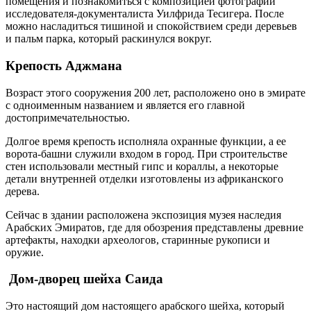
помещения и познакомиться с композицией фотографий
исследователя-документалиста Уилфрида Тесигера. После
можно насладиться тишиной и спокойствием среди деревьев
и пальм парка, который раскинулся вокруг.
Крепость Аджмана
Возраст этого сооружения 200 лет, расположено оно в эмирате
с одноименным названием и является его главной
достопримечательностью.
Долгое время крепость исполняла охранные функции, а ее
ворота-башни служили входом в город. При строительстве
стен использовали местный гипс и кораллы, а некоторые
детали внутренней отделки изготовлены из африканского
дерева.
Сейчас в здании расположена экспозиция музея наследия
Арабских Эмиратов, где для обозрения представлены древние
артефакты, находки археологов, старинные рукописи и
оружие.
Дом-дворец шейха Саида
Это настоящий дом настоящего арабского шейха, который