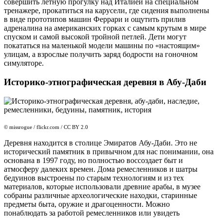
совершить лётную прогулку над Италией на специальном
тренажере, прокатиться на карусели, где сидения выполнены
в виде прототипов машин Феррари и ощутить прилив
адреналина на американских горках с самым крутым в мире
спуском и самой высокой тройной петлей. Дети могут
покататься на маленькой модели машины по «настоящим»
улицам, а взрослые получить заряд бодрости на гоночном
симуляторе.
Историко-этнографическая деревня в Абу-Даби
© missrogue / flickr.com / CC BY 2.0
Деревня находится в столице Эмиратов Абу-Даби. Это не
исторический памятник в привычном для нас понимании, она
основана в 1997 году, но полностью воссоздает быт и
атмосферу далеких времен. Дома ремесленников и шатры
бедуинов выстроены по старым технологиям и из тех
материалов, которые использовали древние арабы, в музее
собраны различные археологические находки, старинные
предметы быта, оружие и драгоценности. Можно
понаблюдать за работой ремесленников или увидеть