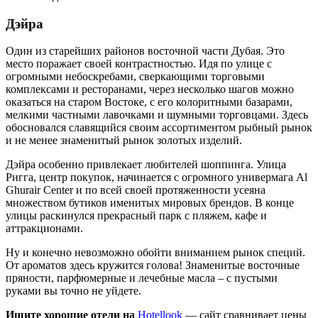
Дэйра
Один из старейших районов восточной части Дубая. Это
место поражает своей контрастностью. Идя по улице с
огромными небоскребами, сверкающими торговыми
комплексами и ресторанами, через несколько шагов можно
оказаться на старом Востоке, с его колоритными базарами,
мелкими частными лавочками и шумными торговцами. Здесь
обосновался славящийся своим ассортиментом рыбный рынок
и не менее знаменитый рынок золотых изделий.
Дэйра особенно привлекает любителей шоппинга. Улица
Ригга, центр покупок, начинается с огромного универмага Al
Ghurair Center и по всей своей протяженности усеяна
множеством бутиков именитых мировых брендов. В конце
улицы раскинулся прекрасный парк с пляжем, кафе и
аттракционами.
Ну и конечно невозможно обойти вниманием рынок специй.
От ароматов здесь кружится голова! Знаменитые восточные
пряности, парфюмерные и лечебные масла – с пустыми
руками вы точно не уйдете.
Ищите хорошие отели на
Hotellook
— сайт сравнивает цены