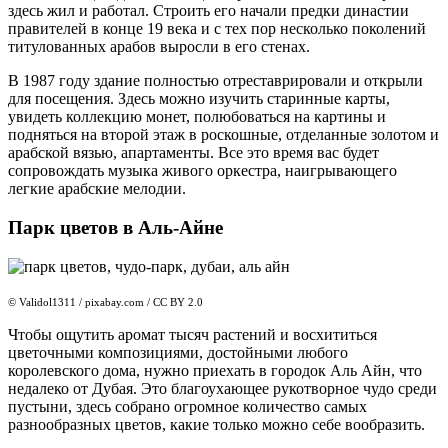
здесь жил и работал. Строить его начали предки династии
правителей в конце 19 века и с тех пор несколько поколений
титулованных арабов выросли в его стенах.
В 1987 году здание полностью отреставрировали и открыли
для посещения. Здесь можно изучить старинные карты,
увидеть коллекцию монет, полюбоваться на картины и
подняться на второй этаж в роскошные, отделанные золотом и
арабской вязью, апартаменты. Все это время вас будет
сопровождать музыка живого оркестра, наигрывающего
легкие арабские мелодии.
Парк цветов в Аль-Айне
© Validol1311 / pixabay.com / CC BY 2.0
Чтобы ощутить аромат тысяч растений и восхититься
цветочными композициями, достойными любого
королевского дома, нужно приехать в городок Аль Айн, что
недалеко от Дубая. Это благоухающее рукотворное чудо среди
пустыни, здесь собрано огромное количество самых
разнообразных цветов, какие только можно себе вообразить.