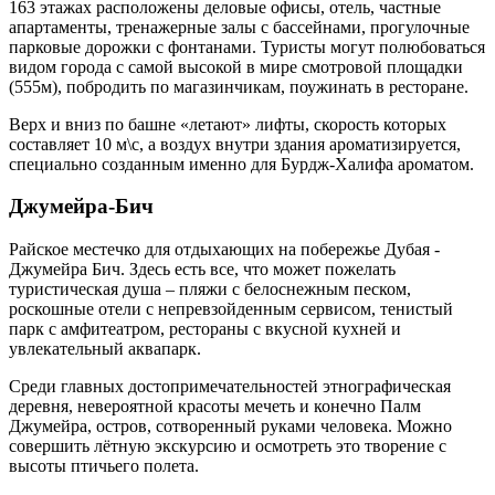
163 этажах расположены деловые офисы, отель, частные
апартаменты, тренажерные залы с бассейнами, прогулочные
парковые дорожки с фонтанами. Туристы могут полюбоваться
видом города с самой высокой в мире смотровой площадки
(555м), побродить по магазинчикам, поужинать в ресторане.
Верх и вниз по башне «летают» лифты, скорость которых
составляет 10 м\с, а воздух внутри здания ароматизируется,
специально созданным именно для Бурдж-Халифа ароматом.
Джумейра-Бич
Райское местечко для отдыхающих на побережье Дубая -
Джумейра Бич. Здесь есть все, что может пожелать
туристическая душа – пляжи с белоснежным песком,
роскошные отели с непревзойденным сервисом, тенистый
парк с амфитеатром, рестораны с вкусной кухней и
увлекательный аквапарк.
Среди главных достопримечательностей этнографическая
деревня, невероятной красоты мечеть и конечно Палм
Джумейра, остров, сотворенный руками человека. Можно
совершить лётную экскурсию и осмотреть это творение с
высоты птичьего полета.