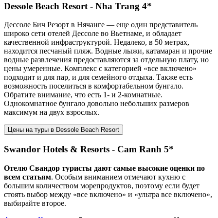
Dessole Beach Resort - Nha Trang 4*
Дессоле Бич Резорт в Нячанге — еще один представитель
широко сети отелей Дессоле во Вьетнаме, и обладает
качественной инфраструктурой. Недалеко, в 50 метрах,
находится песчаный пляж. Водные лыжи, катамаран и прочие
водные развлечения предоставляются за отдельную плату, но
цены умеренные. Комплекс с категорией «все включено»
подходит и для пар, и для семейного отдыха. Также есть
возможность поселиться в комфортабельном бунгало.
Обратите внимание, что есть 1- и 2-комнатные.
Однокомнатное бунгало довольно небольших размеров
максимум на двух взрослых.
Цены на туры в Dessole Beach Resort
Swandor Hotels & Resorts - Cam Ranh 5*
Отелю Свандор туристы дают самые высокие оценки по
всем статьям
. Особым вниманием отмечают кухню с
большим количеством морепродуктов, поэтому если будет
стоять выбор между «все включено» и «ультра все включено»,
выбирайте второе.