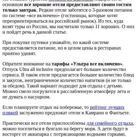
основном
все хорошие отели предоставляют своим гостям
только завтрак
. Редкие отели заботятся о 3-разовом питании
по системе «все включено» (гостиницы, которые хотят
переориентироваться на российский рынок). Из тех, куда
возят туры из России, мы насчитали только 11 хороших. О них
и пойдет речь в данной статье.
При покупке путевки узнавайте, по какой системе
предоставляется питание, но в целом цены в ресторанах
приятно удивят.
Обратите внимание на
тарифы «Ультра все включено»
.
Отпуск Ultra all inclusive предполагает большее количество
сервиса. В таком отеле предлагается большее количество блюд
и закусок, неограниченное количество напитков (и не только
за обедом). Такой вариант подходит для отдыха с детьми.
Можно смело погрузится в расслабленную атмосферу лета и
не думать о насущном.
Если планируете отдых на побережье, то
рейтинг лучших
пляжей
заслуженно предложат отели в Камрани и Фантьете.
Практически все отели приспособлены
для семейного отдыха
,
можно поселиться в бунгало на берегу моря. А дети будут в
восторге от аквапарка с потрясающими водными горками.