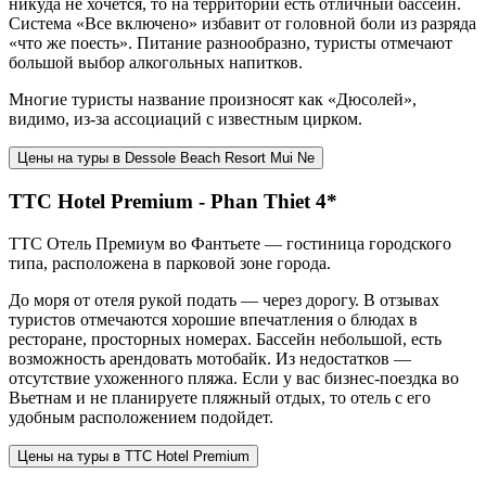
никуда не хочется, то на территории есть отличный бассейн.
Система «Все включено» избавит от головной боли из разряда
«что же поесть». Питание разнообразно, туристы отмечают
большой выбор алкогольных напитков.
Многие туристы название произносят как «Дюсолей»,
видимо, из-за ассоциаций с известным цирком.
Цены на туры в Dessole Beach Resort Mui Ne
TTC Hotel Premium - Phan Thiet 4*
ТТС Отель Премиум во Фантьете — гостиница городского
типа, расположена в парковой зоне города.
До моря от отеля рукой подать — через дорогу. В отзывах
туристов отмечаются хорошие впечатления о блюдах в
ресторане, просторных номерах. Бассейн небольшой, есть
возможность арендовать мотобайк. Из недостатков —
отсутствие ухоженного пляжа. Если у вас бизнес-поездка во
Вьетнам и не планируете пляжный отдых, то отель с его
удобным расположением подойдет.
Цены на туры в TTC Hotel Premium