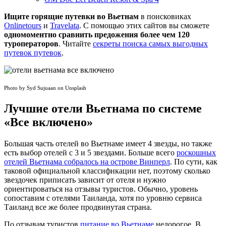
Ищите горящие путевки во Вьетнам
в поисковиках
Onlinetours
и
Travelata
. С помощью этих сайтов вы сможете
одномоментно сравнить предожения более чем 120
туроператоров
. Читайте
секреты поиска самых выгодных
путевок путевок
.
Photo by Syd Sujuaan on Unsplash
Лучшие отели Вьетнама по системе
«Все включено»
Большая часть отелей во Вьетнаме имеет 4 звезды, но также
есть выбор отелей с 3 и 5 звездами. Больше всего
роскошных
отелей Вьетнама собралось на острове Винперл
. По сути, как
таковой официальной классификации нет, поэтому сколько
звездочек приписать зависит от отеля и нужно
ориентироваться на отзывы туристов. Обычно, уровень
сопоставим с отелями Таиланда, хотя по уровню сервиса
Таиланд все же более продвинутая страна.
По отзывам туристов
питание во Вьетнаме
недорогое. В