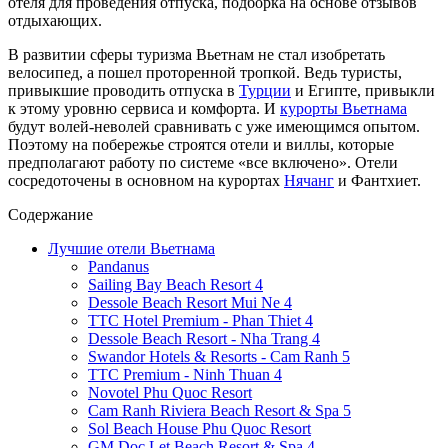
отеля для проведения отпуска, подборка на основе отзывов
отдыхающих.
В развитии сферы туризма Вьетнам не стал изобретать
велосипед, а пошел проторенной тропкой. Ведь туристы,
привыкшие проводить отпуска в
Турции
и Египте, привыкли
к этому уровню сервиса и комфорта. И
курорты Вьетнама
будут волей-неволей сравнивать с уже имеющимся опытом.
Поэтому на побережье строятся отели и виллы, которые
предполагают работу по системе «все включено». Отели
сосредоточены в основном на курортах
Нячанг
и Фантхиет.
Содержание
Лучшие отели Вьетнама
Pandanus
Sailing Bay Beach Resort 4
Dessole Beach Resort Mui Ne 4
TTC Hotel Premium - Phan Thiet 4
Dessole Beach Resort - Nha Trang 4
Swandor Hotels & Resorts - Cam Ranh 5
TTC Premium - Ninh Thuan 4
Novotel Phu Quoc Resort
Cam Ranh Riviera Beach Resort & Spa 5
Sol Beach House Phu Quoc Resort
GM Doc Let Beach Resort & Spa 4