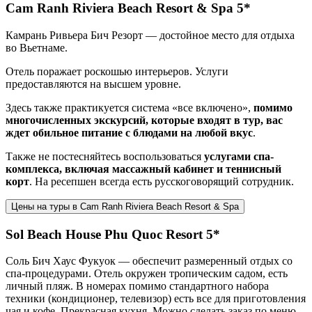
Cam Ranh Riviera Beach Resort & Spa 5*
Камрань Ривьера Бич Резорт — достойное место для отдыха
во Вьетнаме.
Отель поражает роскошью интерьеров. Услуги
предоставляются на высшем уровне.
Здесь также практикуется система «все включено»,
помимо
многочисленных экскурсий, которые входят в тур, вас
ждет обильное питание с блюдами на любой вкус
.
Также не постесняйтесь воспользоваться
услугами спа-
комплекса, включая массажный кабинет и теннисный
корт
. На ресепшен всегда есть русскоговорящий сотрудник.
Цены на туры в Cam Ranh Riviera Beach Resort & Spa
Sol Beach House Phu Quoc Resort 5*
Cоль Бич Хаус Фукуок — обеспечит размеренный отдых со
спа-процедурами. Отель окружен тропическим садом, есть
личный пляж. В номерах помимо стандартного набора
техники (кондиционер, телевизор) есть все для приготовления
чая и кофе. Прекрасная кухня. Можно сделать заказ по меню