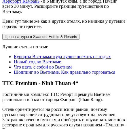
Аэророрт Камрань
- в 5 минутах езды, а до города Нячанг
всего 30 минут. Расширяйте границы путешествия по
Вьетнаму.
Цены тут такие же как в других отелях, но начинка у путевки
гораздо интереснее.
Цены на туры в Swandor Hotels & Resorts
Лучшие статьи по теме
Курорты Вьетнама: куда лучше поехать на отдых
Новый год во Вьетнаме
Что взять с собой во Вьетнам
Шоппинг во Вьетнаме. Как правильно торговаться
TTC Premium - Ninh Thuan 4*
Гостиничный комплекс ТТС Резорт Премиум Вьетнам
расположен в 5 км от города Фанранг (Phan Rang).
Отель ориентируется на российский рынок, поэтому
русскоговорящие сотрудники присутствуют на ресепшен.
Завтрак включен в путевку, а пообедать и поужинать можно в
ресторане с родным для русского слуха названием «Пушкин».