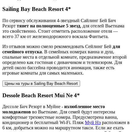
Sailing Bay Beach Resort 4*
По сервису обслуживания 4-звездный Сайлинг Бей Бич
Резорт
тянет на полноценные 5 звезд
, для отелей Вьетнама
это свойственно. Стоит отметить расположение отеля —
всего 37 км от железнодорожного вокзала Фантьета.
Из отзывов можно смело рекомендовать Сейлинг Бей
для
семейного отпуска
. В семейных номерах ванна и душ,
спальные места в отдельной комнате, предназначение второй
определено как гостиная с диванчиком и телевизором. Для
детей около бассейна проводится анимация, также есть
игровые комнаты для самых маленьких.
Цены на туры в Sailing Bay Beach Resort
Dessole Beach Resort Mui Ne 4*
Дессоле Бич Резорт в Муйне -
излюбленное место
молодоженов
во Вьетнаме. Для семей будут интересны
комфортные трехместные номера. Предусмотрена ванна,
кондиционер и бесплатный Wi-Fi. Пляж
Муй Нэ
расположен в
6 км, добраться можно на маршрутном такси. Если же ехать