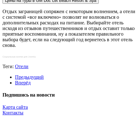
Цены на туры в GM Doc Let Beach Resort & Spa
Отдых заграницей сопряжен с некоторым волнением, а отели
с системой «все включено» позволят не волноваться о
дополнительных расходах на питание. Выбирайте отель
исходя из отзывов путешественников и отдых оставит только
приятные воспоминания, ну а показателем правильного
выбора будет, если на следующий год вернетесь в этот отель
снова.
Социальные кнопки для Joomla
Теги:
Отели
Предыдущий
Вперёд
Подпишись на новости
Карта сайта
Контакты
Копирование материалов разрешено только с указанием прямой,
активной и открытой к индексации ссылки на travelest.ru.
© 2016 — 2026 TRAVELEST