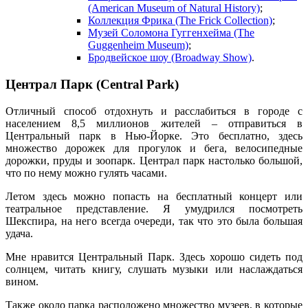
(American Museum of Natural History)
;
Коллекция Фрика (The Frick Collection)
;
Музей Соломона Гуггенхейма (The
Guggenheim Museum)
;
Бродвейское шоу (Broadway Show)
.
Централ Парк (Central Park)
Отличный способ отдохнуть и расслабиться в городе с
населением 8,5 миллионов жителей – отправиться в
Центральный парк в Нью-Йорке. Это бесплатно, здесь
множество дорожек для прогулок и бега, велосипедные
дорожки, пруды и зоопарк. Централ парк настолько большой,
что по нему можно гулять часами.
Летом здесь можно попасть на бесплатный концерт или
театральное представление. Я умудрился посмотреть
Шекспира, на него всегда очереди, так что это была большая
удача.
Мне нравится Центральный Парк. Здесь хорошо сидеть под
солнцем, читать книгу, слушать музыки или наслаждаться
вином.
Также около парка расположено множество музеев, в которые