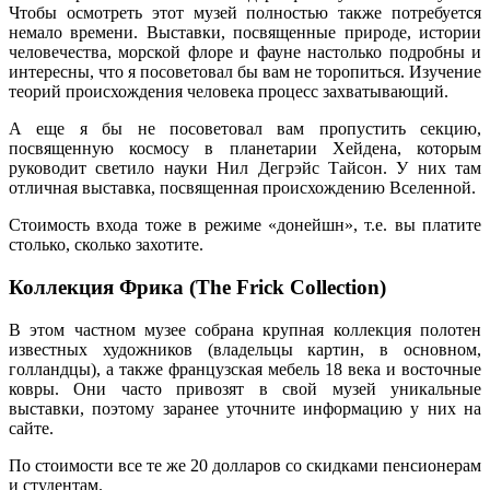
Чтобы осмотреть этот музей полностью также потребуется
немало времени. Выставки, посвященные природе, истории
человечества, морской флоре и фауне настолько подробны и
интересны, что я посоветовал бы вам не торопиться. Изучение
теорий происхождения человека процесс захватывающий.
А еще я бы не посоветовал вам пропустить секцию,
посвященную космосу в планетарии Хейдена, которым
руководит светило науки Нил Дегрэйс Тайсон. У них там
отличная выставка, посвященная происхождению Вселенной.
Стоимость входа тоже в режиме «донейшн», т.е. вы платите
столько, сколько захотите.
Коллекция Фрика (The Frick Collection)
В этом частном музее собрана крупная коллекция полотен
известных художников (владельцы картин, в основном,
голландцы), а также французская мебель 18 века и восточные
ковры. Они часто привозят в свой музей уникальные
выставки, поэтому заранее уточните информацию у них на
сайте.
По стоимости все те же 20 долларов со скидками пенсионерам
и студентам.