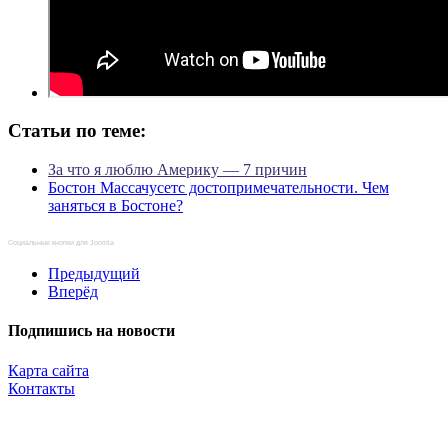
Статьи по теме:
За что я люблю Америку — 7 причин
Бостон Массачусетс достопримечательности. Чем
заняться в Бостоне?
Социальные кнопки для Joomla
Предыдущий
Вперёд
Подпишись на новости
Карта сайта
Контакты
Копирование материалов разрешено только с указанием прямой,
активной и открытой к индексации ссылки на travelest.ru.