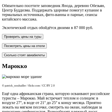
Обязательно посетите заповедник Янода, деревню Обезьян,
Центр Буддизма. Поддержать здоровье помогут купание в
термальных источниках, фито-ванны и парные, сеансы
китайского массажа.
Экзотический отдых обойдётся двоими в 87 000 руб.
Проверить цены на туры
Посмотреть цены на отели
Сколько стоят авиабилеты
Марокко
© patrick_nouhailler / flickr.com / CC BY 2.0
Ещё одна африканская страна, которую осваивают российские
туристы – Марокко. Май встречает теплом и солнцем: в
воздухе 27°, в воде от 21° до 25° к концу месяца. Приятно
лежать на мягком песочке, смотреть на океан, наблюдая за
пируэтами серфингистов. Разнообразят пляжный досуг