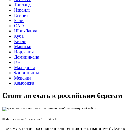
Таиланд
Израиль
Египет
Бали
ОАЭ
Шри-Ланка
Куба
Китай
Марокко
Иордания
Доминикана
Гоа
Мальдивы
Филиппины
Мексика
Камбоджа
Стоит ли ехать к российским берегам
© alexxx-malev / flickr.com / CC BY 2.0
Почему многие россияне предпочитают «заграницу»? Дело в