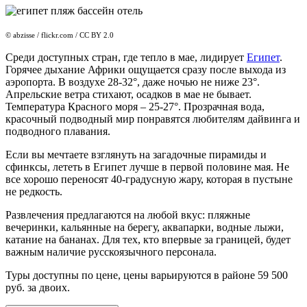
© abzisse / flickr.com / CC BY 2.0
Среди доступных стран, где тепло в мае, лидирует
Египет
.
Горячее дыхание Африки ощущается сразу после выхода из
аэропорта. В воздухе 28-32°, даже ночью не ниже 23°.
Апрельские ветра стихают, осадков в мае не бывает.
Температура Красного моря – 25-27°. Прозрачная вода,
красочный подводный мир понравятся любителям дайвинга и
подводного плавания.
Если вы мечтаете взглянуть на загадочные пирамиды и
сфинксы, лететь в Египет лучше в первой половине мая. Не
все хорошо переносят 40-градусную жару, которая в пустыне
не редкость.
Развлечения предлагаются на любой вкус: пляжные
вечеринки, кальянные на берегу, аквапарки, водные лыжи,
катание на бананах. Для тех, кто впервые за границей, будет
важным наличие русскоязычного персонала.
Туры доступны по цене, цены варьируются в районе 59 500
руб. за двоих.