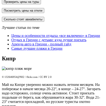
Проверить цены на туры
Посмотреть цены на отели
Сколько стоят авиабилеты
Лучшие статьи по теме
Цены и особенности отдыха «все включено» в Греции
Отдых в Греции с детьми: куда лучше поехать
Аренда авто в Греции - полный гайд
Самые лучшие пляжи в Греции
Кипр
© 132646954@N02 / flickr.com / CC BY 2.0
Май на Кипре уверенно можно назвать летним месяцем. На
побережье в начале месяца 20-22°, в конце – 24-27°. Загорать
надо осторожно, солнце очень активное. Стоит проехать
подальше от берега, как обрушивается жара 30-32°. Вода 21-
23° считается прохладной, но русские туристы охотно
плавают.