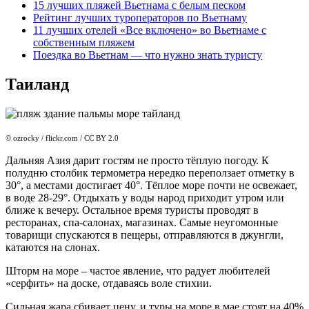
15 лучших пляжей Вьетнама с белым песком
Рейтинг лучших туроператоров по Вьетнаму
11 лучших отелей «Все включено» во Вьетнаме с
собственным пляжем
Поездка во Вьетнам — что нужно знать туристу
Таиланд
© ozrocky / flickr.com / CC BY 2.0
Дальняя Азия дарит гостям не просто тёплую погоду. К
полудню столбик термометра нередко переползает отметку в
30°, а местами достигает 40°. Тёплое море почти не освежает,
в воде 28-29°. Отдыхать у воды народ приходит утром или
ближе к вечеру. Остальное время туристы проводят в
ресторанах, спа-салонах, магазинах. Самые неугомонные
товарищи спускаются в пещеры, отправляются в джунгли,
катаются на слонах.
Шторм на море – частое явление, что радует любителей
«серфить» на доске, отдаваясь воле стихии.
Сильная жара сбивает цену, и туры на море в мае стоят на 40%