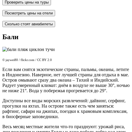
Проверить цены на туры
Посмотреть цены на отели
Сколько стоят авиабилеты
Бали
© jaywei80 / flickr.com / CC BY 2.0
Если вам снятся экзотические страны, пальмы, океаны, летите
в Индонезию. Наверное, нет лучшей страны для отдыха в мае.
Остров омывают сразу два океана – Тихий и Индийский.
Радует умеренный климат: днём в воздухе не выше 30°, ночью
не ниже 21°. Вода у побережья прогревается до 29°.
Доступны все виды морских развлечений: дайвинг, серфинг,
прогулки на яхтах. На острове также есть чем заняться:
рафтинг, сафари на джипах, поездки к храмовым комплексам,
в биосферные заповедники.
Весь месяц местные жители что-то празднуют: урожай риса,
дни рождения и смерти Будды и даже победу добра над злом.