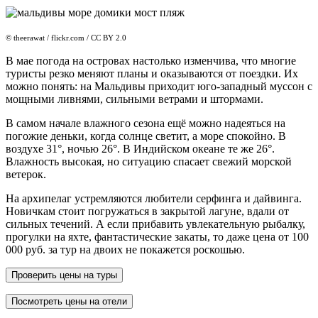
© theerawat / flickr.com / CC BY 2.0
В мае погода на островах настолько изменчива, что многие
туристы резко меняют планы и оказываются от поездки. Их
можно понять: на Мальдивы приходит юго-западный муссон с
мощными ливнями, сильными ветрами и штормами.
В самом начале влажного сезона ещё можно надеяться на
погожие деньки, когда солнце светит, а море спокойно. В
воздухе 31°, ночью 26°. В Индийском океане те же 26°.
Влажность высокая, но ситуацию спасает свежий морской
ветерок.
На архипелаг устремляются любители серфинга и дайвинга.
Новичкам стоит погружаться в закрытой лагуне, вдали от
сильных течений. А если прибавить увлекательную рыбалку,
прогулки на яхте, фантастические закаты, то даже цена от 100
000 руб. за тур на двоих не покажется роскошью.
Проверить цены на туры
Посмотреть цены на отели