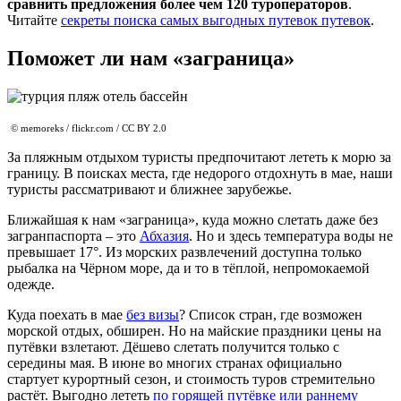
сравнить предложения более чем 120 туроператоров
.
Читайте
секреты поиска самых выгодных путевок путевок
.
Поможет ли нам «заграница»
© memoreks / flickr.com / CC BY 2.0
За пляжным отдыхом туристы предпочитают лететь к морю за
границу. В поисках места, где недорого отдохнуть в мае, наши
туристы рассматривают и ближнее зарубежье.
Ближайшая к нам «заграница», куда можно слетать даже без
загранпаспорта – это
Абхазия
. Но и здесь температура воды не
превышает 17°. Из морских развлечений доступна только
рыбалка на Чёрном море, да и то в тёплой, непромокаемой
одежде.
Куда поехать в мае
без визы
? Список стран, где возможен
морской отдых, обширен. Но на майские праздники цены на
путёвки взлетают. Дёшево слетать получится только с
середины мая. В июне во многих странах официально
стартует курортный сезон, и стоимость туров стремительно
растёт. Выгодно лететь
по горящей путёвке или раннему