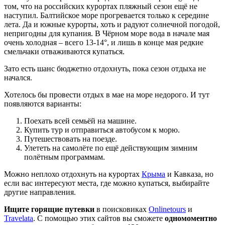
том, что на российских курортах пляжный сезон ещё не
наступил. Балтийское море прогревается только к середине
лета. Да и южные курорты, хоть и радуют солнечной погодой,
непригодны для купания. В Чёрном море вода в начале мая
очень холодная – всего 13-14°, и лишь в конце мая редкие
смельчаки отваживаются купаться.
Зато есть шанс бюджетно отдохнуть, пока сезон отдыха не
начался.
Хотелось бы провести отдых в мае на море недорого. И тут
появляются варианты:
Поехать всей семьёй на машине.
Купить тур и отправиться автобусом к морю.
Путешествовать на поезде.
Улететь на самолёте по ещё действующим зимним
полётным программам.
Можно неплохо отдохнуть на курортах
Крыма
и Кавказа, но
если вас интересуют места, где можно купаться, выбирайте
другие направления.
Ищите горящие путевки
в поисковиках
Onlinetours
и
Travelata
. С помощью этих сайтов вы сможете
одномоментно