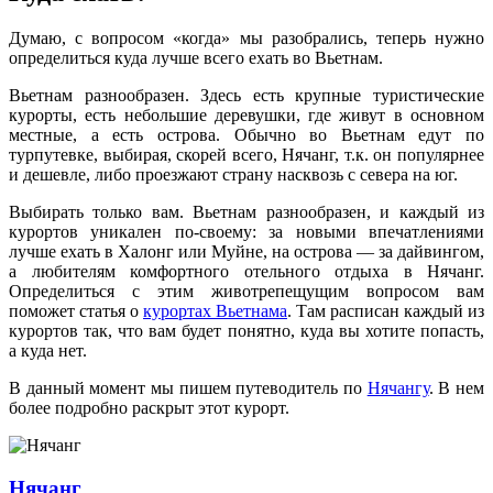
Думаю, с вопросом «когда» мы разобрались, теперь нужно
определиться куда лучше всего ехать во Вьетнам.
Вьетнам разнообразен. Здесь есть крупные туристические
курорты, есть небольшие деревушки, где живут в основном
местные, а есть острова. Обычно во Вьетнам едут по
турпутевке, выбирая, скорей всего, Нячанг, т.к. он популярнее
и дешевле, либо проезжают страну насквозь с севера на юг.
Выбирать только вам. Вьетнам разнообразен, и каждый из
курортов уникален по-своему: за новыми впечатлениями
лучше ехать в Халонг или Муйне, на острова — за дайвингом,
а любителям комфортного отельного отдыха в Нячанг.
Определиться с этим животрепещущим вопросом вам
поможет статья о
курортах Вьетнама
. Там расписан каждый из
курортов так, что вам будет понятно, куда вы хотите попасть,
а куда нет.
В данный момент мы пишем путеводитель по
Нячангу
. В нем
более подробно раскрыт этот курорт.
Нячанг