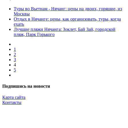
Туры во Вьетнам - Нячанг: цены на двоих, горящие, из
Москвы
Отдых в Нячанге: цены, как организовать, туры, когда
ехать
Лучшие пляжи Нячанга: Зоклет, Бай Зай, городской
пляж, Парк Горького
1
2
3
4
5
Подпишись на новости
Карта сайта
Контакты
Копирование материалов разрешено только с указанием прямой,
активной и открытой к индексации ссылки на travelest.ru.
© 2016 — 2026 TRAVELEST