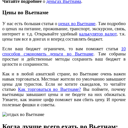
Читайте подробнее
о
деньгах Вьетнама
.
Цены во Вьетнаме
У нас есть большая статья о
ценах во Вьетнаме
. Там подробно
о ценах на питание, проживание, транспорт, экскурсии, связь,
интернет и т.д. Открывайте удобный
калькулятор валют
, т.к.
цены там все в донгах и вперед составлять бюджет.
Если ваш бюджет ограничен, то вам поможет статья
10
способов сэкономить деньги во Вьетнаме
. Там собраны
простые и действенные методы сохранить ваш бюджет в
целости и сохранности.
Как и в любой азиатской стране, во Вьетнаме очень важен
навык торговаться. Местные жители по умолчанию завышают
цены для туристов. Если не хотите скандалов, то читайте
статью
Как торговаться во Вьетнаме?
Вы поймете, почему
вьетнамцы завышают цены и не бюдете на них обижаться.
Узнаете, как знание цифр поможет вам сбить цену. И прочие
полезные фишки и советы.
Когда лучше всего ехать во Вьетнам: