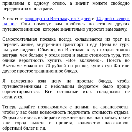
привязаны к одному отелю, а значит можете свободно
передвигаться по стране.
У нас есть
маршрут по Вьетнаму на 7 дней
и
14 дней с севера
на юг
. Они помогут вам пройтись по стопам других
путешественников, которые значительно упростят вам задачу.
Самостоятельная поездка всегда складывается из трат на
перелет, жилье, внутренний транспорт и еду. Цены на туры
вы уже видели. Обычно, во Вьетнаме в тур входит только
завтрак, чем больше у отеля звезд и выше стоимость тура, тем
ближе вероятность купить «Все включено». Поесть во
Вьетнаме можно от 70 рублей на рынке, купив суп Фо или
другое простое традиционное блюдо.
Я намеренно взял цену на простые блюда, чтобы
путешественникам с небольшим бюджетом было проще
сориентироваться. Все остальные итак голодными не
останутся.
Теперь давайте познакомимся с ценами на авиаперелеты,
чтобы у вас была возможность подсчитать стоимость отдыха.
Форма активная, выбирайте нужные для вас настройки, такие
как: город вылета и прилета, количество пассажиров,
обратный билет и т.д.