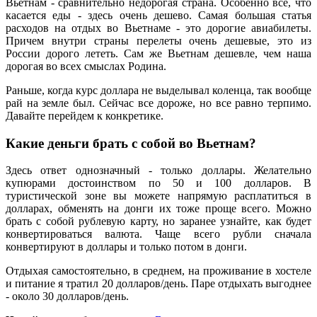
Вьетнам - сравнительно недорогая страна. Особенно все, что
касается еды - здесь очень дешево. Самая большая статья
расходов на отдых во Вьетнаме - это дорогие авиабилеты.
Причем внутри страны перелеты очень дешевые, это из
России дорого лететь. Сам же Вьетнам дешевле, чем наша
дорогая во всех смыслах Родина.
Раньше, когда курс доллара не выделывал коленца, так вообще
рай на земле был. Сейчас все дороже, но все равно терпимо.
Давайте перейдем к конкретике.
Какие деньги брать с собой во Вьетнам?
Здесь ответ однозначный - только доллары. Желательно
купюрами достоинством по 50 и 100 долларов. В
туристической зоне вы можете напрямую расплатиться в
долларах, обменять на донги их тоже проще всего. Можно
брать с собой рублевую карту, но заранее узнайте, как будет
конвертироваться валюта. Чаще всего рубли сначала
конвертируют в доллары и только потом в донги.
Отдыхая самостоятельно, в среднем, на проживание в хостеле
и питание я тратил 20 долларов/день. Паре отдыхать выгоднее
- около 30 долларов/день.