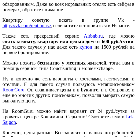
обворованным. Даже во всех нормальных отелях есть сейфы в
номерах, обратите внимание.
Квартиру советую искать в группе Vk -
https://vk.com/rent.house
, если хотите остановиться в Нячанге.
Также есть прекрасный сервис
Airbnb.ru
, где можно
снять комнату, квартиру или целый дом от 600 руб./сутки
.
Для такого случая у нас даже есть
купон
на 1500 рублей на
первое бронирование.
Можно пожить
бесплатно у местных жителей
, тогда вам в
помощь сервисы типа Couchsurfing и HomeExchange.
Ну и конечно же есть варианты с хостелами, гестхаусами и
отелями. Я для такого случая пользуюсь метапоисковиком
RoomGuru
. Он сравнивает цены и в Букинге, и в Островке, и
еще во многих других поисковикам, позволяя выбрать самую
выгодную цену.
На RoomGuru можно найти вариант от 24 руб./сутки за
кровать в центре Хошимина. Серьезно! Смотрите сами в
Lela
Saigon
.
Конечно, цены разные. Все зависит от ваших потребностей.