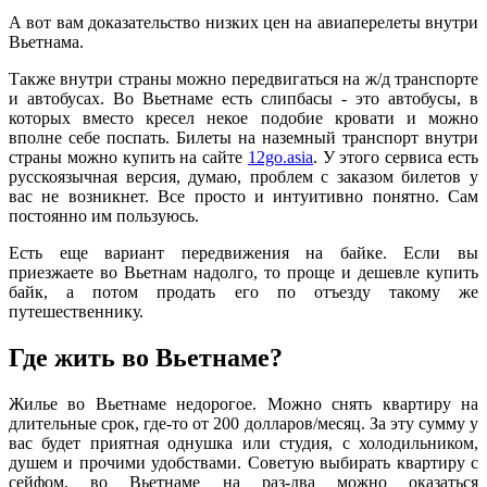
А вот вам доказательство низких цен на авиаперелеты внутри
Вьетнама.
Также внутри страны можно передвигаться на ж/д транспорте
и автобусах. Во Вьетнаме есть слипбасы - это автобусы, в
которых вместо кресел некое подобие кровати и можно
вполне себе поспать. Билеты на наземный транспорт внутри
страны можно купить на сайте
12go.asia
. У этого сервиса есть
русскоязычная версия, думаю, проблем с заказом билетов у
вас не возникнет. Все просто и интуитивно понятно. Сам
постоянно им пользуюсь.
Есть еще вариант передвижения на байке. Если вы
приезжаете во Вьетнам надолго, то проще и дешевле купить
байк, а потом продать его по отъезду такому же
путешественнику.
Где жить во Вьетнаме?
Жилье во Вьетнаме недорогое. Можно снять квартиру на
длительные срок, где-то от 200 долларов/месяц. За эту сумму у
вас будет приятная однушка или студия, с холодильником,
душем и прочими удобствами. Советую выбирать квартиру с
сейфом, во Вьетнаме на раз-два можно оказаться