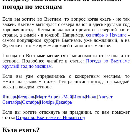
погода по месяцам
Если вы хотите во Вьетнам, то вопрос когда ехать - не так
важен. Вьетнам вытянулся с севера на юг и здесь круглый год
хорошая погода. Летом не жарко и приятно в северной части
страны, а зимой - в южной. Например,
сентябрь в Нячанге
-
самом популярном курорте Вьетнаме, уже дождливый, а на
Фукуоке в это же врмемя дождей становится меньше.
Погода во Вьетнаме меняется в зависимости от сезона и от
региона. Подробнее читайте в статье:
Погода во Вьетнаме
круглый год по месяцам
.
Если вы уже определились с конкретным месяцем, то
жмите на ссылкам ниже. Там расписана погода на каждый
месяц в каждом регионе.
Январь
|
Февраль
|
Март
|
Апрель
|
Май
|
Июнь
|
Июль
|
Август
|
Сентябрь
|
Октябрь
|
Ноябрь
|
Декабрь
Если вы хотите отдохнуть на праздники, то вам поможет
статья
Отдых во Вьетнаме на Новый год
Куда ехать?