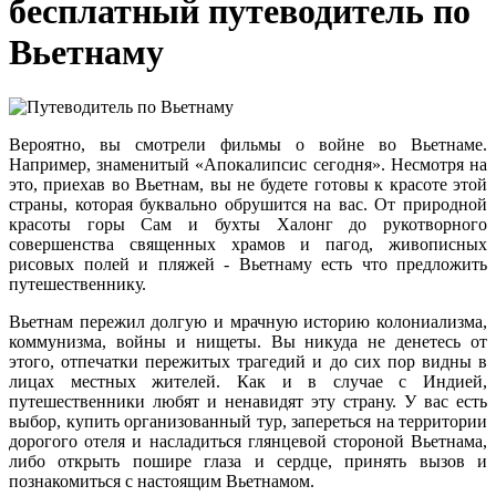
бесплатный путеводитель по
Вьетнаму
Вероятно, вы смотрели фильмы о войне во Вьетнаме.
Например, знаменитый «Апокалипсис сегодня». Несмотря на
это, приехав во Вьетнам, вы не будете готовы к красоте этой
страны, которая буквально обрушится на вас. От природной
красоты горы Сам и бухты Халонг до рукотворного
совершенства священных храмов и пагод, живописных
рисовых полей и пляжей - Вьетнаму есть что предложить
путешественнику.
Вьетнам пережил долгую и мрачную историю колониализма,
коммунизма, войны и нищеты. Вы никуда не денетесь от
этого, отпечатки пережитых трагедий и до сих пор видны в
лицах местных жителей. Как и в случае с Индией,
путешественники любят и ненавидят эту страну. У вас есть
выбор, купить организованный тур, запереться на территории
дорогого отеля и насладиться глянцевой стороной Вьетнама,
либо открыть пошире глаза и сердце, принять вызов и
познакомиться с настоящим Вьетнамом.