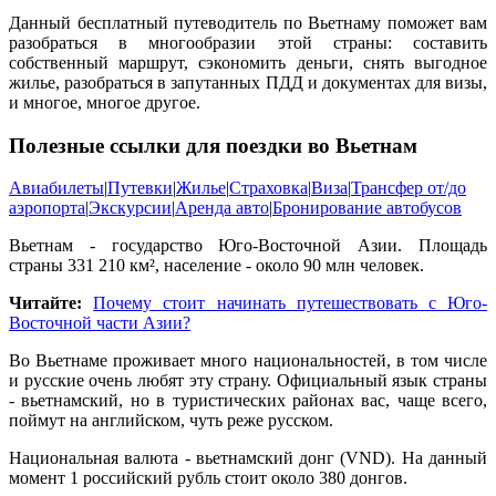
Данный бесплатный путеводитель по Вьетнаму поможет вам
разобраться в многообразии этой страны: составить
собственный маршрут, сэкономить деньги, снять выгодное
жилье, разобраться в запутанных ПДД и документах для визы,
и многое, многое другое.
Полезные ссылки для поездки во Вьетнам
Авиабилеты
|
Путевки
|
Жилье
|
Страховка
|
Виза
|
Трансфер от/до
аэропорта
|
Экскурсии
|
Аренда авто
|
Бронирование автобусов
Вьетнам - государство Юго-Восточной Азии. Площадь
страны 331 210 км², население - около 90 млн человек.
Читайте:
Почему стоит начинать путешествовать с Юго-
Восточной части Азии?
Во Вьетнаме проживает много национальностей, в том числе
и русские очень любят эту страну. Официальный язык страны
- вьетнамский, но в туристических районах вас, чаще всего,
поймут на английском, чуть реже русском.
Национальная валюта - вьетнамский донг (VND). На данный
момент 1 российский рубль стоит около 380 донгов.