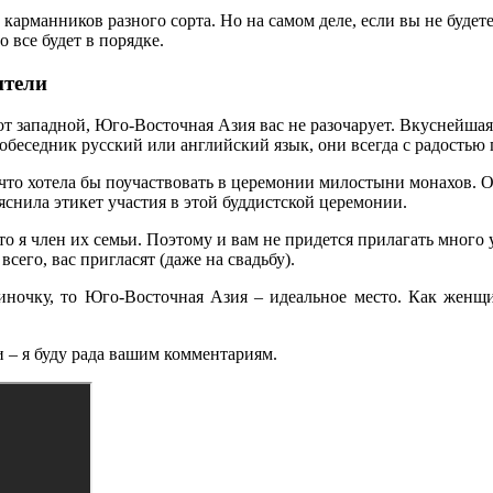
рманников разного сорта. Но на самом деле, если вы не будете 
то все будет в порядке.
ители
от западной, Юго-Восточная Азия вас не разочарует. Вкуснейша
обеседник русский или английский язык, они всегда с радостью 
а, что хотела бы поучаствовать в церемонии милостыни монахов. 
ъяснила этикет участия в этой буддистской церемонии.
я член их семьи. Поэтому и вам не придется прилагать много у
сего, вас пригласят (даже на свадьбу).
иночку, то Юго-Восточная Азия – идеальное место. Как женщин
 – я буду рада вашим комментариям.