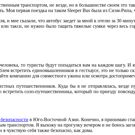
венным транспортом, не везде, но в большинстве своем это так
. Моя первая поездка на таком Sleеper Bus была из Сиэм-Рипа, 
, и мне сказали, что автобус заедет за мной к отелю за 30 минут
е или такси, не нужно было тащить тяжелые сумки через весь гор
а человека, то туристы будут попадаться вам на каждом шагу. 
блем встретить единомышленников в гестхаусе, это не только ск
 найти компанию для совместного ужина или осмотра достопримеч
естных путешественников. Куда бы я не отправлялась, везде
но встретить соло-путешественника, который по приезду повсюду
 безопасности
в Юго-Восточной Азии. Конечно, я принимаю стан
м транспортом. Я выхожу на прогулку вечером и не боюсь загов
 я чувствую себя также безопасно, как дома.