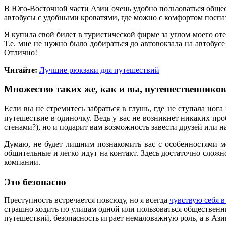
В Юго-Восточной части Азии очень удобно пользоваться общест
автобусы с удобными кроватями, где можно с комфортом поспать
Я купила свой билет в туристической фирме за углом моего отеля
Т.е. мне не нужно было добираться до автовокзала на автобус
Отлично!
Читайте:
Лучшие рюкзаки для путешествий
Множество таких же, как и вы, путешественников
Если вы не стремитесь забраться в глушь, где не ступала ног
путешествие в одиночку. Ведь у вас не возникнет никаких про
стенами?), но и подарит вам возможность завести друзей или
Думаю, не будет лишним познакомить вас с особенностями м
общительные и легко идут на контакт. Здесь достаточно слож
компании.
Это безопасно
Преступность встречается повсюду, но я всегда
чувствую себя в
страшно ходить по улицам одной или пользоваться общественны
путешествий, безопасность играет немаловажную роль, а в Азии