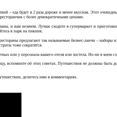
твий – еда будет в 2 раза дороже и менее вкусная. Этот очевидн
й ресторанчик с более демократичными ценами.
аны, и вам незачем. Лучше сходите в супермаркет и приготовьте
йтесь в парк на пикник.
 рестораны предлагают так называемые бизнес-ланчи – наборы 
страты тоже сократятся.
естных или у персонала вашего отеля или хостела. Но ни в коем с
ицу, вспомните об этих советах. Путешествия не должны быть 
путешествии, делитесь ими в комментариях.