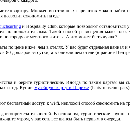
долларов с каждого.
мите квартиру. Множество отличных вариантов можно найти на
ая позволит сэкономить на еде.
ouchsurfing
и Hospitality Club, которые позволяют остановиться 
ельно положительным. Такой способ размещения мало того, ч
 по городу от местного жителя. А что может быть лучше?
ты по цене ниже, чем в отелях. У вас будет отдельная ванная и
 в 80 долларов за сутки, а в ближайшем отеле (в районе Центр
тства и берите туристические. Иногда по таким картам вы с
нах и т.д. Купив
музейную карту в Париже
(Paris museum pass
ют бесплатный доступ к wi-fi, неплохой способ сэкономить на т
достопримечательностей. В основном, туристические группы пр
иходите утром, у вас есть все шансы быть первым в очереди.