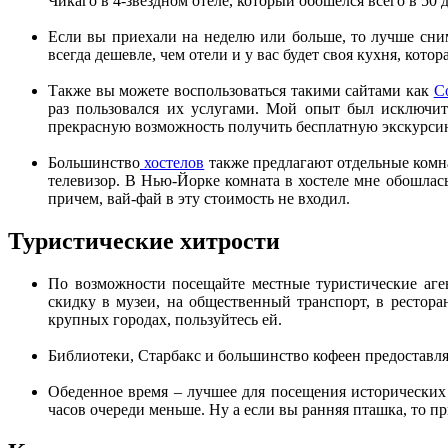
Чикаго в 4-звездном отеле, который обошелся всего в 50 
Если вы приехали на неделю или больше, то лучше сни
всегда дешевле, чем отели и у вас будет своя кухня, котор
Также вы можете воспользоваться такими сайтами как
C
раз пользовался их услугами. Мой опыт был исключит
прекрасную возможность получить бесплатную экскурсию
Большинство
хостелов
также предлагают отдельные комна
телевизор. В Нью-Йорке комната в хостеле мне обошлась
причем, вай-фай в эту стоимость не входил.
Туристические хитрости
По возможности посещайте местные туристические аген
скидку в музеи, на общественный транспорт, в рестора
крупных городах, пользуйтесь ей.
Библиотеки, Старбакс и большинство кофеен предоставля
Обеденное время – лучшее для посещения исторических 
часов очереди меньше. Ну а если вы ранняя пташка, то пр