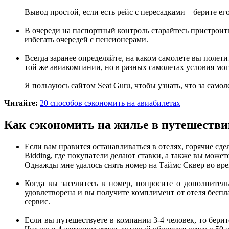
Вывод простой, если есть рейс с пересадками – берите его
В очереди на паспортный контроль старайтесь пристроить
избегать очередей с пенсионерами.
Всегда заранее определяйте, на каком самолете вы полетит
той же авиакомпании, но в разных самолетах условия мог
Я пользуюсь сайтом Seat Guru, чтобы узнать, что за само
Читайте:
20 способов сэкономить на авиабилетах
Как сэкономить на жилье в путешестви
Если вам нравится останавливаться в отелях, горячие сде
Bidding, где покупатели делают ставки, а также вы може
Однажды мне удалось снять номер на Таймс Сквер во врем
Когда вы заселитесь в номер, попросите о дополнител
удовлетворена и вы получите комплимент от отеля беспл
сервис.
Если вы путешествуете в компании 3-4 человек, то бери