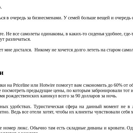
.
ся в очередь за бизнесменами. У семей больше вещей и очередь 
е. Не все самолеты одинаковы, в каких-то сиденья удобнее, где-т
ут различаться.
лет мне достался. Никому не хочется долго лететь на старом сам
и
лки на Priceline или Hotwire помогут вам сэкономить до 60% от 
те посмотреть предыдущие цены, по которым забронировали тот 
я рождественских каникул всего за 90 долларов за ночь.
ьных удобствах. Туристическая сфера на данный момент не в 
атно. Ведь все отели хотят, чтобы их клиенты чувствовали себ
те номер люкс. Обычно там есть складные диваны и кровати. О