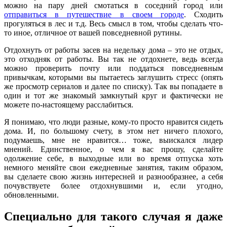
можно на пару дней смотаться в соседний город или
отправиться в путешествие в своем городе
. Сходить
прогуляться в лес и т.д. Весь смысл в том, чтобы сделать что-
то иное, отличное от вашей повседневной рутины.
Отдохнуть от работы засев на недельку дома – это не отдых,
это отходняк от работы. Вы так не отдохнете, ведь всегда
можно проверить почту или поддаться повседневным
привычкам, которыми вы пытаетесь заглушить стресс (опять
же просмотр сериалов и далее по списку). Так вы попадаете в
один и тот же знакомый замкнутый круг и фактически не
можете по-настоящему расслабиться.
Я понимаю, что люди разные, кому-то просто нравится сидеть
дома. И, по большому счету, в этом нет ничего плохого,
подумаешь, мне не нравится… тоже, выискался лидер
мнений. Единственное, о чем я вас прошу, сделайте
одолжение себе, в выходные или во время отпуска хоть
немного меняйте свои ежедневные занятия, таким образом,
вы сделаете свою жизнь интересней и разнообразнее, а себя
почувствуете более отдохнувшими и, если угодно,
обновленными.
Специально для такого случая я даже