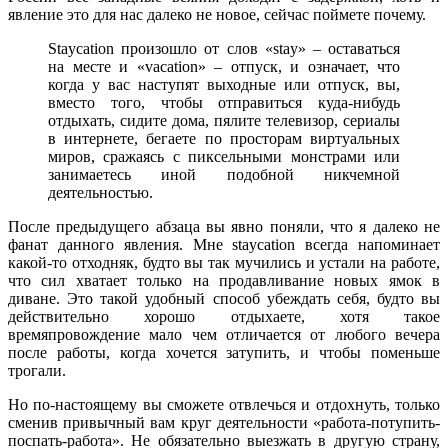
явление это для нас далеко не новое, сейчас поймете почему.
Staycation произошло от слов «stay» – оставаться
на месте и «vacation» – отпуск, и означает, что
когда у вас наступят выходные или отпуск, вы,
вместо того, чтобы отправиться куда-нибудь
отдыхать, сидите дома, пялите телевизор, сериалы
в интернете, бегаете по просторам виртуальных
миров, сражаясь с пиксельными монстрами или
занимаетесь иной подобной никчемной
деятельностью.
После предыдущего абзаца вы явно поняли, что я далеко не
фанат данного явления. Мне staycation всегда напоминает
какой-то отходняк, будто вы так мучились и устали на работе,
что сил хватает только на продавливание новых ямок в
диване. Это такой удобный способ убеждать себя, будто вы
действительно хорошо отдыхаете, хотя такое
времяпровождение мало чем отличается от любого вечера
после работы, когда хочется затупить, и чтобы поменьше
трогали.
Но по-настоящему вы сможете отвлечься и отдохнуть, только
сменив привычный вам круг деятельности «работа-потупить-
поспать-работа». Не обязательно выезжать в другую страну,