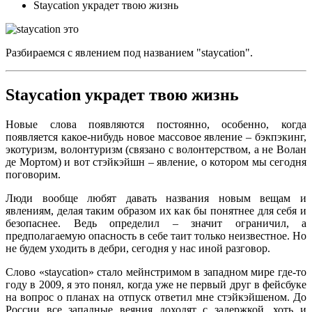
Staycation украдет твою жизнь
Разбираемся с явлением под названием "staycation".
Staycation украдет твою жизнь
Новые слова появляются постоянно, особенно, когда
появляется какое-нибудь новое массовое явление – бэкпэкинг,
экотуризм, волонтуризм (связано с волонтерством, а не Волан
де Мортом) и вот стэйкэйшн – явление, о котором мы сегодня
поговорим.
Люди вообще любят давать названия новым вещам и
явлениям, делая таким образом их как бы понятнее для себя и
безопаснее. Ведь определил – значит ограничил, а
предполагаемую опасность в себе таит только неизвестное. Но
не будем уходить в дебри, сегодня у нас иной разговор.
Слово «staycation» стало мейнстримом в западном мире где-то
году в 2009, я это понял, когда уже не первый друг в фейсбуке
на вопрос о планах на отпуск ответил мне стэйкэйшеном. До
России все западные веяния доходят с задержкой, хоть и