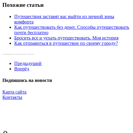
Похожие статьи
Путешествия заставят вас выйти из личной зоны
комфорта
Как путешествовать без денег. Способы путешествовать
почти бесплатно
Бросить все и уехать путешествовать. Моя история
Как отправиться в путешествие по своему городу?
Социальные кнопки для Joomla
Предыдущий
Вперёд
Подпишись на новости
Карта сайта
Контакты
Копирование материалов разрешено только с указанием прямой,
активной и открытой к индексации ссылки на travelest.ru.
© 2016 — 2026 TRAVELEST