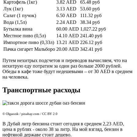
Картофель (1кг)
3.82 AED
65.48 руб
Лук (1кг)
3.13 AED
53.60 руб
Салат (1 пучок)
6.50 AED
111.32 руб
Вода (1,5л)
2.24 AED
38.34 руб
Бутылка вина
60.00 AED
1,027.22 руб
Местное пиво (0,5л)
14.10 AED
241.40 руб
Импортное пиво (0,33л)
13.21 AED
226.12 руб
Пачка сигарет Мальборо
20.00 AED
342.41 руб
Путем нехитрых подсчетов и переводов вычисляем, что на
нехитрую еду потратим за один раз больше 2000 рублей.
Обеды в кафе тоже будут недешевыми – от 30 AED в среднем
на человека.
Транспортные расходы
© Olgaozik / pixabay.com / CC BY 2.0
В Дубай литр бензина стоит сегодня в среднем 2,23 AED,
цена в рублях - около 38 за литр. На мой взгляд, бензин в
нефтяной державе стоит дешево.