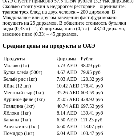
ОАЭ спустит примерно 57,5 тысяч рублей (3,3 тыс дирхамов).
Сколько стоит ужин в недорогом ресторане – оценивайте:
трапеза трех блюд на двух человек – 200 дирхамов. В
Макдоналдсе или другом заведении фаст-фуда можно
покушать на 25 дирхамов. В общепите стоимость бутылки
воды (0,33 л) – 1,55 дирхама, пива (0,5 л) – 43,50 дирхама,
завозное пиво (0,33) – 45 дирхамов.
Средние цены на продукты в ОАЭ
Продукты
Дирхамы
Рубли
Молоко (1л)
5.73 AED
98.09 руб
Булка хлеба (500г)
4.67 AED
79.95 руб
Белый рис (1кг)
7.03 AED
120.32 руб
Яйца (12 шт)
10.42 AED
178.41 руб
Местный сыр (1кг)
35.26 AED
603.59 руб
Куриное филе (1кг)
25.05 AED
428.92 руб
Говядина (1кг)
40.74 AED
697.52 руб
Яблоки (1кг)
8.14 AED
139.41 руб
Бананы (1кг)
6.50 AED
111.23 руб
Апельсины (1кг)
6.60 AED
113.07 руб
Помидор (1кг)
6.04 AED
103.47 руб