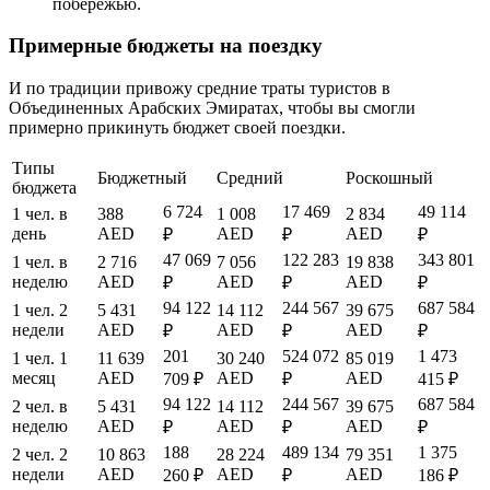
побережью.
Примерные бюджеты на поездку
И по традиции привожу средние траты туристов в
Объединенных Арабских Эмиратах, чтобы вы смогли
примерно прикинуть бюджет своей поездки.
Типы
Бюджетный
Средний
Роскошный
бюджета
6 724
17 469
49 114
1 чел. в
388
1 008
2 834
день
AED
AED
AED
₽
₽
₽
47 069
122 283
343 801
1 чел. в
2 716
7 056
19 838
неделю
AED
AED
AED
₽
₽
₽
94 122
244 567
687 584
1 чел. 2
5 431
14 112
39 675
недели
AED
AED
AED
₽
₽
₽
201
524 072
1 473
1 чел. 1
11 639
30 240
85 019
месяц
AED
AED
AED
709 ₽
₽
415 ₽
94 122
244 567
687 584
2 чел. в
5 431
14 112
39 675
неделю
AED
AED
AED
₽
₽
₽
188
489 134
1 375
2 чел. 2
10 863
28 224
79 351
недели
AED
AED
AED
260 ₽
₽
186 ₽