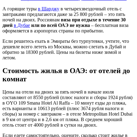
А горящие туры
в Шарджу
в четырехзвездочный отель с
завтраками предлагаются даже за 25 800 рублей – это пять
ночей на двоих. Россиянам
виза при отдыхе в течение 30
дней
в Дубае
или по всей ОАЭ не нужна
– бесплатная виза
оформляется в аэропортах страны по прибытии.
Если решитесь ехать в Эмираты без турпутевки, учтите, что
дешевле всего лететь из Москвы, можно слетать в Дубай и
обратно за 18300 рублей. Цены на билеты ниже зимой и
летом.
Стоимость жилья в ОАЭ: от отелей до
комнат
Цены на отели на двоих за пять ночей в начале июля
составляют от 8550 рублей (плюс налоги и сборы 1924 рубля)
в OYO 109 Smana Hotel Al Raffa – 10 минут езды до пляжа,
есть варианты и 10613 рублей (плюс 3674 рубля налоги и
сборы) за номер с завтраком – в отеле Metropolitan Hotel Dubai
в 9 км от центра и в 2,6 км от пляжа. В среднем хороший
отель стоит от 4000 рублей в сутки на двоих.
Если едете самостоятельно, оцените, сколько стоит жилье в