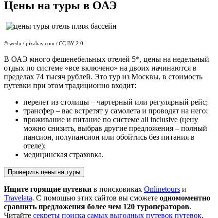
Цены на туры в ОАЭ
© wedn / pixabay.com / CC BY 2.0
В ОАЭ много фешенебельных отелей 5*, цены на недельный
отдых по системе «все включено» на двоих начинаются в
пределах 74 тысяч рублей. Это тур из Москвы, в стоимость
путевки при этом традиционно входит:
перелет из столицы – чартерный или регулярный рейс;
трансфер – вас встретят у самолета и проводят на него;
проживание и питание по системе all inclusive (цену
можно снизить, выбрав другие предложения – полный
пансион, полупансион или обойтись без питания в
отеле);
медицинская страховка.
Проверить цены на туры
Ищите горящие путевки
в поисковиках
Onlinetours
и
Travelata
. С помощью этих сайтов вы сможете
одномоментно
сравнить предложения более чем 120 туроператоров
.
Читайте
секреты поиска самых выгодных путевок путевок
.