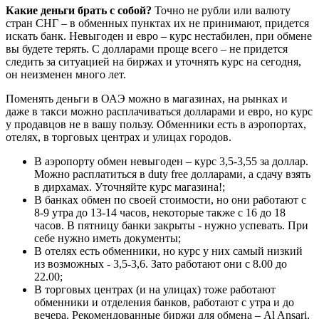
Какие деньги брать с собой?
Точно не рубли или валюту
стран СНГ – в обменных пунктах их не принимают, придется
искать банк. Невыгоден и евро – курс нестабилен, при обмене
вы будете терять. С долларами проще всего – не придется
следить за ситуацией на биржах и уточнять курс на сегодня,
он неизменен много лет.
Поменять деньги в ОАЭ можно в магазинах, на рынках и
даже в такси можно расплачиваться долларами и евро, но курс
у продавцов не в вашу пользу. Обменники есть в аэропортах,
отелях, в торговых центрах и улицах городов.
В аэропорту обмен невыгоден – курс 3,5-3,55 за доллар.
Можно расплатиться в duty free долларами, а сдачу взять
в дирхамах. Уточняйте курс магазина!;
В банках обмен по своей стоимости, но они работают с
8-9 утра до 13-14 часов, некоторые также с 16 до 18
часов. В пятницу банки закрыты - нужно успевать. При
себе нужно иметь документы;
В отелях есть обменники, но курс у них самый низкий
из возможных - 3,5-3,6. Зато работают они с 8.00 до
22.00;
В торговых центрах (и на улицах) тоже работают
обменники и отделения банков, работают с утра и до
вечера. Рекомендованные биржи для обмена – Al Ansari,