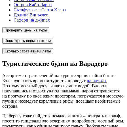
Остров Кайо Ларго
Сьенфуэгос + Санта Клара
Долина Виньялес
Сафари на джипах
Проверить цены на туры
Посмотреть цены на отели
Сколько стоят авиабилеты
Туристические будни на Варадеро
Ассортимент развлечений на курорте чрезвычайно богат.
Большую часть времени туристы проводят
на пляжах
.
Поэтому местный досуг чаще связан с водой. Вдоволь
накупавшись и отдохнув под пальмами, народ отправляется
на прогулку по океанским просторам, погружается в морскую
пучину, исследует коралловые рифы, посещает необитаемые
острова.
На берегу тоже найдётся немало занятий – поиграть в гольф,
посетить танцевальную вечеринку, попробовать местный ром,
посмотреть, как кубинцы танцуют сальсу. Любознательные