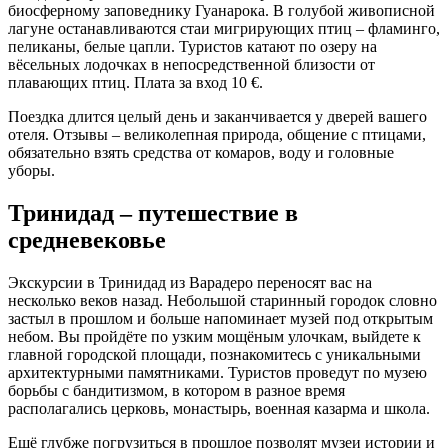
биосферному заповеднику Гуанарока. В голубой живописной
лагуне останавливаются стаи мигрирующих птиц – фламинго,
пеликаны, белые цапли. Туристов катают по озеру на
вёсельных лодочках в непосредственной близости от
плавающих птиц. Плата за вход 10 €.
Поездка длится целый день и заканчивается у дверей вашего
отеля. Отзывы – великолепная природа, общение с птицами,
обязательно взять средства от комаров, воду и головные
уборы.
Тринидад – путешествие в
средневековье
Экскурсии в Тринидад из Варадеро переносят вас на
несколько веков назад. Небольшой старинный городок словно
застыл в прошлом и больше напоминает музей под открытым
небом. Вы пройдёте по узким мощёным улочкам, выйдете к
главной городской площади, познакомитесь с уникальными
архитектурными памятниками. Туристов проведут по музею
борьбы с бандитизмом, в котором в разное время
располагались церковь, монастырь, военная казарма и школа.
Ещё глубже погрузиться в прошлое позволят музеи истории и