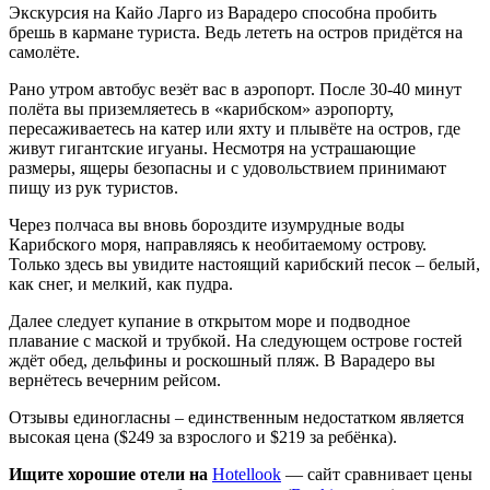
Экскурсия на Кайо Ларго из Варадеро способна пробить
брешь в кармане туриста. Ведь лететь на остров придётся на
самолёте.
Рано утром автобус везёт вас в аэропорт. После 30-40 минут
полёта вы приземляетесь в «карибском» аэропорту,
пересаживаетесь на катер или яхту и плывёте на остров, где
живут гигантские игуаны. Несмотря на устрашающие
размеры, ящеры безопасны и с удовольствием принимают
пищу из рук туристов.
Через полчаса вы вновь бороздите изумрудные воды
Карибского моря, направляясь к необитаемому острову.
Только здесь вы увидите настоящий карибский песок – белый,
как снег, и мелкий, как пудра.
Далее следует купание в открытом море и подводное
плавание с маской и трубкой. На следующем острове гостей
ждёт обед, дельфины и роскошный пляж. В Варадеро вы
вернётесь вечерним рейсом.
Отзывы единогласны – единственным недостатком является
высокая цена ($249 за взрослого и $219 за ребёнка).
Ищите хорошие отели на
Hotellook
— сайт сравнивает цены