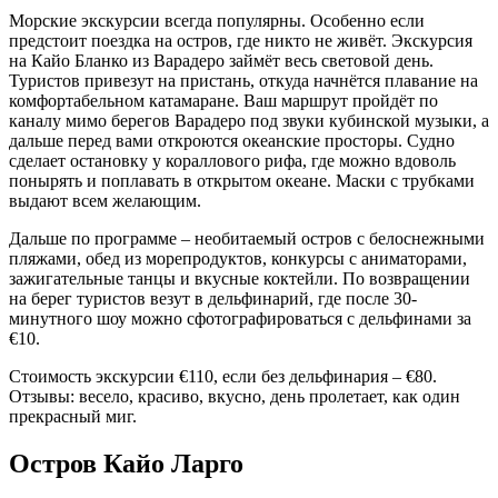
Морские экскурсии всегда популярны. Особенно если
предстоит поездка на остров, где никто не живёт. Экскурсия
на Кайо Бланко из Варадеро займёт весь световой день.
Туристов привезут на пристань, откуда начнётся плавание на
комфортабельном катамаране. Ваш маршрут пройдёт по
каналу мимо берегов Варадеро под звуки кубинской музыки, а
дальше перед вами откроются океанские просторы. Судно
сделает остановку у кораллового рифа, где можно вдоволь
понырять и поплавать в открытом океане. Маски с трубками
выдают всем желающим.
Дальше по программе – необитаемый остров с белоснежными
пляжами, обед из морепродуктов, конкурсы с аниматорами,
зажигательные танцы и вкусные коктейли. По возвращении
на берег туристов везут в дельфинарий, где после 30-
минутного шоу можно сфотографироваться с дельфинами за
€10.
Стоимость экскурсии €110, если без дельфинария – €80.
Отзывы: весело, красиво, вкусно, день пролетает, как один
прекрасный миг.
Остров Кайо Ларго