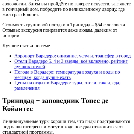
археологии. Затем вы пройдёте по галерее искусств, заглянете
в гончарный дом, побродите по великолепному дворцу, где
жил граф Брюнет.
Стоимость групповой поездки в Тринидад – $54 с человека.
Отзывы: экскурсия понравится даже людям, далёким от
истории.
Лучшие статьи по теме
Аэропорт Варадеро: описание, услуги, трансфер в город
Отели Варадеро 5, 4 и 3 звезды: всё включено, рейтинг
лучших отелей
Погода в Варадеро: температура воздуха и воды по
месяцам, когда лучше ехать
Цены на отдых в Варадеро: туры, отели, такси, еда,
развлечения
Тринидад + заповедник Топес де
Койантес
Индивидуальные туры хороши тем, что гиды подстраиваются
под ваши интересы и могут в ходе поездки отклониться от
стандартной программы.