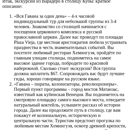
Итак, экскурсии из Варадеро в столицу Кубы: краткое
описание:
«Вся Гавана за один день» – 4-х часовой
индивидуальный тур для небольшой группы из 3-4
человек. Знакомство со столицей начинается с
посещения церковного комплекса и русской
православной церкви. Далее вас проведут по площади
Plaza Vieja, где местная аристократия любила устраивать
празднества в честь знаменательных событий. Вы
посетите любимый ресторан Хемингуэя, пройдёте по
главным улицам столицы, подниметесь на самое
высокое здание города, побродите по красивой
набережной. Сколько стоит экскурсия? Вся группа
должна заплатить $67. Сопровождать вас будут лучшие
гиды, хорошо говорящие на русском языке.
«Гавана – пираты, колонизаторы, революционеры».
Первый пункт программы – город мостов Матанзас,
известный как кубинская Венеция. Вы подниметесь на
смотровую площадку самого высокого моста, отведаете
натуральный коктейль, услышите рассказ об истории
города. Далее вы продолжите путь в столицу, где вам
покажут её колониальную, историческую и
центральную части. Туристам предстоит прогулка по
любимым местам Хемингуэя, осмотр древней крепости,