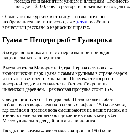
поездка по знаменитым улицам и площадям. Стоимость
поездки – $190, обед в ресторане оплачивается отдельно.
Отзывы об экскурсиях в столицу – познавательно,
необременительно, интересно даже
детям
, особенно
впечатлили рассказы о карибских пиратах.
Гуама + Пещера рыб + Гуанарока
Экскурсия познакомит вас с первозданной природой
национальных заповедников.
Выезд из отеля Меморис в 9 утра. Первая остановка –
экологический парк Гуама с самым крупным в стране озером
и сетью разветвлённых каналов. Пересекаете озеро на
моторной лодке и попадаете на Остров Сокровищ с
индейской деревней. Трёхчасовая прогулка стоит 15 €.
Следующий пункт – Пещера рыб. Представляет собой
небольшую заводь среди коралловых рифов в 150 м от моря,
где солёная и пресная вода смешиваются на ваших глазах, а в
тоннель пещеры заплывают диковинные морские рыбы.
Место уникально для дайвинга и снорклинга.
Гвоздь программы – экологическая тропа в 1500 м по