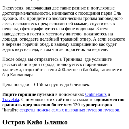
Экскурсия, включающая две такие разные и популярные
достопримечательности, начинается с посещения парка Эль
Кубоно. Вы пройдёте по экологическим тропам заповедного
леса, насладитесь прекрасными пейзажами, спуститесь в
пещеры, сфотографируетесь на фоне водопада. Затем
наведаетесь в гости к местному жителю, покатаетесь на
лошади, отведаете целебный травяной отвар. А если закажете
в деревне горячий обед, к вашему возвращению вас будет
ждать вкусная еда, в том числе поросёнок на вертеле.
После обеда вы отправитесь в Тринидад, где услышите
рассказ об истории города, полюбуетесь старинными
зданиями, отдохнёте в тени 400-летнего баобаба, заглянете в
бар Канчанчара.
Цена поездки – €156 за группу до 6 человек.
Ищите горящие путевки
в поисковиках
Onlinetours
и
Travelata
. С помощью этих сайтов вы сможете
одномоментно
сравнить предложения более чем 120 туроператоров
.
Читайте
секреты поиска самых выгодных путевок путевок
.
Остров Кайо Бланко