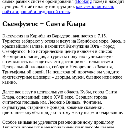
самых разных систем бронирования (
Booking
тоже) и находит
лучшую. Читайте нашу инструкцию,
как самостоятельно
найти хороший и недорогой отель
.
Сьенфуэгос + Санта Клара
Экскурсия на Карибы из Варадеро начинается в 7.15.
Туристов забирают у отеля и везут на Карибское море. Здесь, в
красивейшем заливе, находится Жемчужина Юга – город
Сьенфуэгос. Его исторический центр включён в список
Всемирного наследия, а туристы получают уникальную
возможность насладиться его достопримечательностями –
Центральной площадью, собором Непорочного Зачатия,
Триумфальной аркой. На пешеходной прогулке вы увидите
архитектурные шедевры – дворцы, музеи, бывшее испанское
казино.
Далее вас везут в центральную область Кубы, город Санта
Клара, основанный ещё в XVII веке. Сердцем города
считается площадь им. Леонсио Видаль. Фонтаны,
скульптуры, старинные фонари, кованые скамейки,
цветочные клумбы придают этому месту шарм и очарование.
Особое внимание уделяется революционному прошлому.
Туристов проведут в мемориальный комплекс Че Гевары,