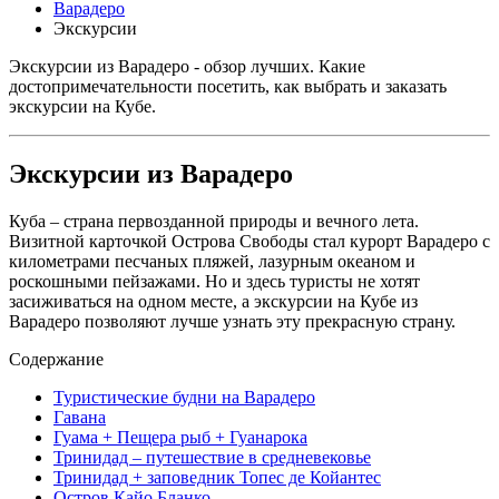
Варадеро
Экскурсии
Экскурсии из Варадеро - обзор лучших. Какие
достопримечательности посетить, как выбрать и заказать
экскурсии на Кубе.
Экскурсии из Варадеро
Куба – страна первозданной природы и вечного лета.
Визитной карточкой Острова Свободы стал курорт Варадеро с
километрами песчаных пляжей, лазурным океаном и
роскошными пейзажами. Но и здесь туристы не хотят
засиживаться на одном месте, а экскурсии на Кубе из
Варадеро позволяют лучше узнать эту прекрасную страну.
Содержание
Туристические будни на Варадеро
Гавана
Гуама + Пещера рыб + Гуанарока
Тринидад – путешествие в средневековье
Тринидад + заповедник Топес де Койантес
Остров Кайо Бланко