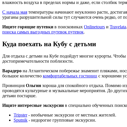
влажность воздуха в пределах нормы и даже, если столбик терм
С начала мая
температуры начинают неуклонно расти, достигая
ураганы разрушительной силы тут случаются очень редко, от по
Ищите горящие путевки
в поисковиках
Onlinetours
и
Travelata
поиска самых выгодных путевок путевок
.
Куда поехать на Кубу с детьми
Для отдыха с детьми на Кубе подойдут многие курорты. Чтобы 
достопримечательности поблизости.
Варадеро
на Атлантическом побережье знаменит пляжами, носящ
большое количество
комфортабельных гостиниц
с хорошими усл
Провинция
Ольгин
хороша для спокойного отдыха. Помимо из
проводятся культурные и музыкальные мероприятия. До други
детьми постарше.
Ищите интересные экскурсии
в специально обученных поиск
Tripster
- необычные экскурсии от местных жителей.
Sputnik
- недорогие групповые экскурсии.