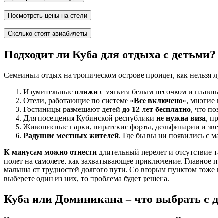
Посмотреть цены на отели
Сколько стоят авиабилеты
Подходит ли Куба для отдыха с детьми?
Семейный отдых на тропическом острове пройдет, как нельзя 
Изумительные
пляжи
с мягким белым песочком и плавным
Отели, работающие по системе «
Все включено
», многие
Гостиницы размещают детей
до 12 лет бесплатно
, что п
Для посещения Кубинской республики
не нужна виза
, п
Живописные парки, пиратские форты, дельфинарии и зв
Радушие местных жителей
. Где бы вы ни появились с 
К минусам можно отнести
длительный перелет и отсутствие та
полет на самолете, как захватывающее приключение. Главное п
малыша от трудностей долгого пути. Со вторым пунктом тоже не
выберете один из них, то проблема будет решена.
Куба или Доминикана – что выбрать с 