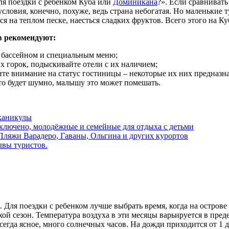
ля поездки с ребенком Куба или
Доминикана
?». Если сравниват
ловия, конечно, похуже, ведь страна небогатая. Но маленькие т
ься на теплом песке, наесться сладких фруктов. Всего этого на К
в рекомендуют:
им бассейном и специальным меню;
ых горок, подыскивайте отели с их наличием;
ите внимание на статус гостиницы – некоторые их них предназна
что будет шумно, малышу это может помешать.
 каникулы
 включено, молодёжные и семейные для отдыха с детьми
Пляжи Варадеро, Гаваны, Ольгина и других курортов
зывы туристов.
. Для поездки с ребенком лучше выбрать время, когда на остров
хой сезон. Температура воздуха в эти месяцы варьируется в пред
егда ясное, много солнечных часов. На дожди приходится от 1 д