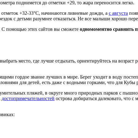
ометра поднимется до отметки +29, то жара переносится легко.
 отметок +32-33°C, начинаются ливневые дожди, а
с августа
появ
ездок с детьми разумнее отказаться. Не все малыши хорошо пере
. С помощью этих сайтов вы сможете
одномоментно сравнить п
выбрать место, где лучше отдыхать, ориентируйтесь на возраст р
ими гордое звание лучших в мире. Берег уходит в воду постепе
овиями для детей, есть даже с водными горками, что для Кубы р
умительных пляжей, в округе много природных парков с пышной
х
достопримечательностей
острова добираться далековато, что с 
овиках: