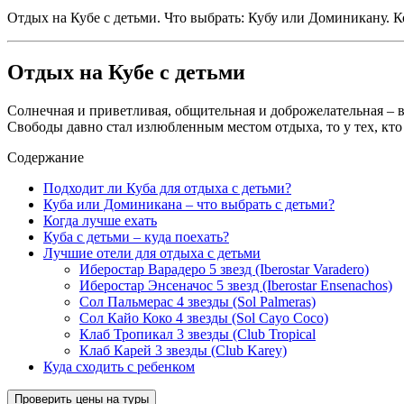
Отдых на Кубе с детьми. Что выбрать: Кубу или Доминикану. К
Отдых на Кубе с детьми
Солнечная и приветливая, общительная и доброжелательная – вс
Свободы давно стал излюбленным местом отдыха, то у тех, кто 
Содержание
Подходит ли Куба для отдыха с детьми?
Куба или Доминикана – что выбрать с детьми?
Когда лучше ехать
Куба с детьми – куда поехать?
Лучшие отели для отдыха с детьми
Иберостар Варадеро 5 звезд (Iberostar Varadero)
Иберостар Энсеначос 5 звезд (Iberostar Ensenachos)
Сол Пальмерас 4 звезды (Sol Palmeras)
Сол Кайо Коко 4 звезды (Sol Cayo Coco)
Клаб Тропикал 3 звезды (Club Tropical
Клаб Карей 3 звезды (Club Karey)
Куда сходить с ребенком
Проверить цены на туры