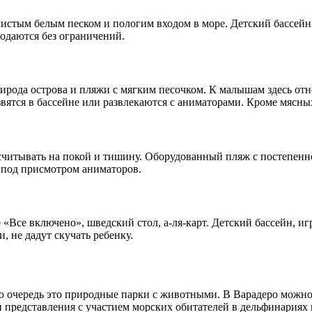
 чистым белым песком и пологим входом в море. Детский бассейн
одаются без ограничений.
рода острова и пляжи с мягким песочком. К малышам здесь отно
звятся в бассейне или развлекаются с аниматорами. Кроме мясн
ссчитывать на покой и тишину. Оборудованный пляж с постепенн
т под присмотром аниматоров.
«Все включено», шведский стол, а-ля-карт. Детский бассейн, иг
 не дадут скучать ребенку.
ю очередь это природные парки с животными. В Варадеро можно
 представления с участием морских обитателей в дельфинариях 