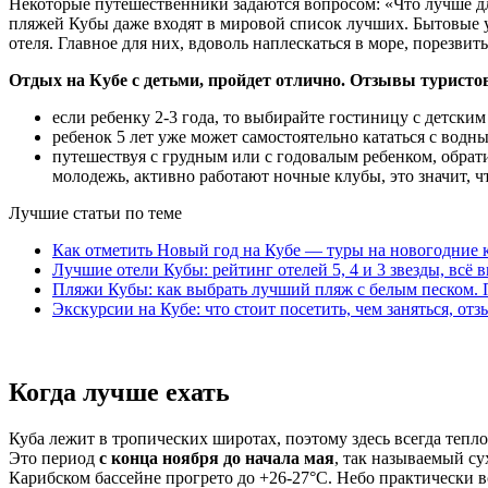
Некоторые путешественники задаются вопросом: «Что лучше д
пляжей Кубы даже входят в мировой список лучших. Бытовые ус
отеля. Главное для них, вдоволь наплескаться в море, порезвит
Отдых на Кубе с детьми, пройдет отлично. Отзывы туристо
если ребенку 2-3 года, то выбирайте гостиницу с детск
ребенок 5 лет уже может самостоятельно кататься с водн
путешествуя с грудным или с годовалым ребенком, обрат
молодежь, активно работают ночные клубы, это значит, 
Лучшие статьи по теме
Как отметить Новый год на Кубе — туры на новогодние
Лучшие отели Кубы: рейтинг отелей 5, 4 и 3 звезды, всё
Пляжи Кубы: как выбрать лучший пляж с белым песком. 
Экскурсии на Кубе: что стоит посетить, чем заняться, от
Когда лучше ехать
Куба лежит в тропических широтах, поэтому здесь всегда тепло
Это период
с конца ноября до начала мая
, так называемый су
Карибском бассейне прогрето до +26-27°C. Небо практически вс