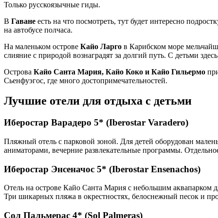
Только русскоязычные гиды.
В
Гаване
есть на что посмотреть, тут будет интересно подрост
на автобусе полчаса.
На маленьком острове
Кайо Ларго
в Карибском море мельчай
слияние с природой вознаградят за долгий путь. С детьми зде
Острова
Кайо Санта Мария, Кайо Коко и Кайо Гильермо
при
Сьенфуэгос, где много достопримечательностей.
Лучшие отели для отдыха с детьми
Иберостар Варадеро 5* (Iberostar Varadero)
Пляжный отель с парковой зоной. Для детей оборудован малень
аниматорами, вечерние развлекательные программы. Отдельное 
Иберостар Энсеначос 5* (Iberostar Ensenachos)
Отель на острове Кайо Санта Мария с небольшим аквапарком дл
Три шикарных пляжа в окрестностях, белоснежный песок и прог
Сол Пальмерас 4* (Sol Palmeras)