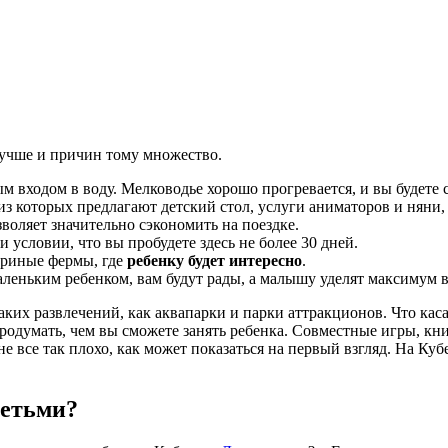
лучше и причин тому множество.
 входом в воду. Мелководье хорошо прогревается, и вы будете 
 из которых предлагают детский стол, услуги аниматоров и няни
озволяет значительно сэкономить на поездке.
ри условии, что вы пробудете здесь не более 30 дней.
ериные фермы, где
ребенку будет интересно
.
маленьким ребенком, вам будут рады, а малышу уделят максимум
ких развлечений, как аквапарки и парки аттракционов. Что каса
родумать, чем вы сможете занять ребенка. Совместные игры, кн
 все так плохо, как может показаться на первый взгляд. На Куб
детьми?