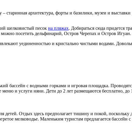
ку – старинная архитектура, форты и базилики, музеи и выставки
ший шелковистый песок
на пляжах
. Добираться сюда придется тр
сь можно посетить дельфинарий, Остров Черепах и Остров Игуан.
влекают уединенностью и кристально чистыми водами. Довольно
кий бассейн с водными горками и игровая площадка. Проводятся
меню и услуги няни. Дети до 2 лет размещаются бесплатно, до 1
я детей. Отдых здесь предполагает тишину и покой, поскольку 
ретое мелководье. Маленьким туристам предлагается бассейн с 