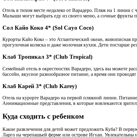
Отель в тихом месте недалеко от Варадеро. Пляж на 1 линии с
Малыши могут выбрать еду из своего меню, а сочные фрукты п
Сол Кайо Коко 4* (Sol Cayo Coco)
Курорты Кайо Коко – это Атлантический океан, живописная при
прогулочная коляска и даже молочная кухня. Дети постарше ре
Клаб Тропикал 3* (Club Tropical)
Семейный отель в окрестностях Варадеро, здесь вы можете ра
бассейн, вкусное разнообразное питание, а время они проводя
Клаб Карей 3* (Club Karey)
Отель на курорте Варадеро на первой пляжной линии. Питание 
Аннимационные представления, в которые вовлекаются зрители,
Куда сходить с ребенком
Какие развлечения для детей может предложить Куба? В перву
Ларго на черепашьей ферме или острове Игуан. Увлекательны и