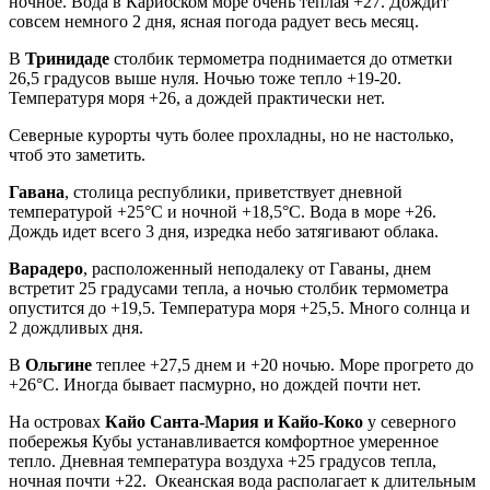
ночное. Вода в Карибском море очень теплая +27. Дождит
совсем немного 2 дня, ясная погода радует весь месяц.
В
Тринидаде
столбик термометра поднимается до отметки
26,5 градусов выше нуля. Ночью тоже тепло +19-20.
Температуря моря +26, а дождей практически нет.
Северные курорты чуть более прохладны, но не настолько,
чтоб это заметить.
Гавана
, столица республики, приветствует дневной
температурой +25°C и ночной +18,5°C. Вода в море +26.
Дождь идет всего 3 дня, изредка небо затягивают облака.
Варадеро
, расположенный неподалеку от Гаваны, днем
встретит 25 градусами тепла, а ночью столбик термометра
опустится до +19,5. Температура моря +25,5. Много солнца и
2 дождливых дня.
В
Ольгине
теплее +27,5 днем и +20 ночью. Море прогрето до
+26°C. Иногда бывает пасмурно, но дождей почти нет.
На островах
Кайо Санта-Мария и Кайо-Коко
у северного
побережья Кубы устанавливается комфортное умеренное
тепло. Дневная температура воздуха +25 градусов тепла,
ночная почти +22. Океанская вода располагает к длительным