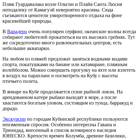
Пляж Гуардавалака возле Ольгин и Плайя Санта Люсия
неподалеку от Камагуэй невероятно красивы. Сюда
съезжаются ценители умиротворенного отдыха на фоне
красивейшей природы.
В
Варадеро
очень популярен серфинг, океанские волны всегда
собирают любителей прокатиться на их высоких гребнях. Тут
же сосредоточено много развлекательных центров, есть
небольшие аквапарки.
На любом из пляжей предложат заняться водными видами
спорта, покатушками на банане или катамаране, пляжным
волейболом. Можно совершить прогулку на яхте или взлететь
в воздух на параплане и посмотреть на Кубу с высоты
птичьего полета.
В январе на Кубе продолжается сезон рыбной ловли. На
арендованном катере рыбаки выходят в море, а после
хвастаются богатым уловом, состоящим из тунца, барракуд и
дорадо.
Экскурсии
по городам Кубинской республики пользуются
неизменным спросом. Особенно интересны Гавана и
Тринидад, внесенный в список всемирного наследия
ЮНЕСКО. Крепости времен Колумба, древние базилики,