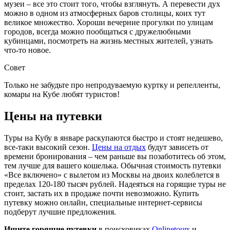
музеи – все это стоит того, чтобы взглянуть. А перевести дух
можно в одном из атмосферных баров столицы, коих тут
великое множество. Хороши вечерние прогулки по улицам
городов, всегда можно пообщаться с дружелюбными
кубинцами, посмотреть на жизнь местных жителей, узнать
что-то новое.
Совет
Только не забудьте про непродуваемую куртку и репелленты,
комары на Кубе любят туристов!
Цены на путевки
Туры на Кубу в январе раскупаются быстро и стоят недешево,
все-таки высокий сезон.
Цены на отдых
будут зависеть от
времени бронирования – чем раньше вы позаботитесь об этом,
тем лучше для вашего кошелька. Обычная стоимость путевки
«Все включено» с вылетом из Москвы на двоих колеблется в
пределах 120-180 тысяч рублей. Надеяться на горящие туры не
стоит, застать их в продаже почти невозможно. Купить
путевку можно онлайн, специальные интернет-сервисы
подберут лучшие предложения.
Ищите горящие путевки
в поисковиках
Onlinetours
и