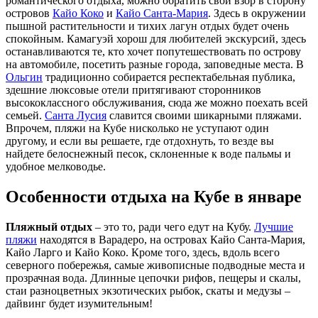
романтического отдыха, можно обратить свой взор в сторону
островов
Кайо Коко
и
Кайо Санта-Мария
. Здесь в окружении
пышной растительности и тихих лагун отдых будет очень
спокойным. Камагуэй хорош для любителей экскурсий, здесь
останавливаются те, кто хочет попутешествовать по острову
на автомобиле, посетить разные города, заповедные места. В
Ольгин
традиционно собирается респектабельная публика,
здешние люксовые отели притягивают сторонников
высококлассного обслуживания, сюда же можно поехать всей
семьей.
Санта Лусия
славится своими шикарными пляжами.
Впрочем, пляжи на Кубе нисколько не уступают один
другому, и если вы решаете, где отдохнуть, то везде вы
найдете белоснежный песок, склоненные к воде пальмы и
удобное мелководье.
Особенности отдыха на Кубе в январе
Пляжный отдых
– это то, ради чего едут на Кубу.
Лучшие
пляжи
находятся в Варадеро, на островах Кайо Санта-Мария,
Кайо Ларго и Кайо Коко. Кроме того, здесь, вдоль всего
северного побережья, самые живописные подводные места и
прозрачная вода. Длинные цепочки рифов, пещеры и скалы,
стаи разноцветных экзотических рыбок, скаты и медузы –
дайвинг будет изумительным!