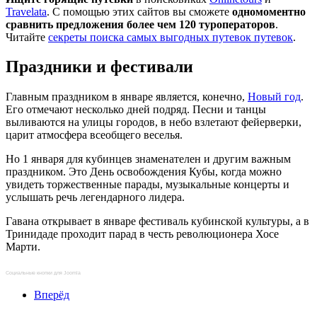
Travelata
. С помощью этих сайтов вы сможете
одномоментно
сравнить предложения более чем 120 туроператоров
.
Читайте
секреты поиска самых выгодных путевок путевок
.
Праздники и фестивали
Главным праздником в январе является, конечно,
Новый год
.
Его отмечают несколько дней подряд. Песни и танцы
выливаются на улицы городов, в небо взлетают фейерверки,
царит атмосфера всеобщего веселья.
Но 1 января для кубинцев знаменателен и другим важным
праздником. Это День освобождения Кубы, когда можно
увидеть торжественные парады, музыкальные концерты и
услышать речь легендарного лидера.
Гавана открывает в январе фестиваль кубинской культуры, а в
Тринидаде проходит парад в честь революционера Хосе
Марти.
Социальные кнопки для Joomla
Вперёд