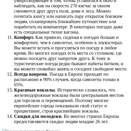
умиротворяющее в том, чтобы уставиться в окно и
наблюдать, как на скорости 270 км/час за окном
сменяются друг друга поля, дома и леса. Можно
почитать книгу или написать пару открыток близким
людям, спланировать ближайшее путешествие или
поработать на компьютере. В некоторых поездах даже
есть специальные тихие вагоны.
Комфорт.
Как правило, сиденья в поездах больше и
комфортнее, чем в самолетах, особенно в лоукостерах.
Вы можете встать и прогуляться по поезду в любое
время. Во многих поездах есть места со столиком, где
можно посидеть друг напротив друга. К тому ж
туристические поезда редко бывают набиты битком, и
вы можете спокойно занять и соседнее свободное место.
Всегда вовремя
. Поезда в Европе приходят по
расписанию в 90% случаев, когда самолеты только в
65%.
Красивые вокзалы
. Исторически сложилось, что
железнодорожные вокзалы были центральным местом
для торговли и перемещений. Поэтому многие
европейские города показывали свой статус и
процветание, строя красивейшие вокзалы.
Скидки для молодежи
. Во многих странах Европы
предоставляются скидки людям младше 26 лет.