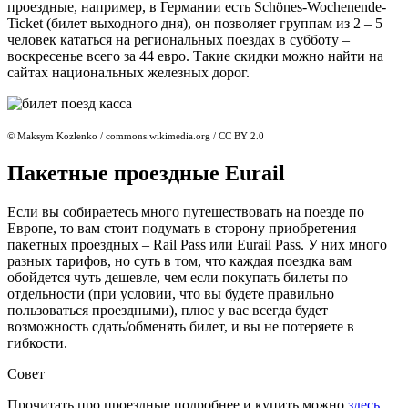
проездные, например, в Германии есть Schönes-Wochenende-
Ticket (билет выходного дня), он позволяет группам из 2 – 5
человек кататься на региональных поездах в субботу –
воскресенье всего за 44 евро. Такие скидки можно найти на
сайтах национальных железных дорог.
© Maksym Kozlenko / commons.wikimedia.org / CC BY 2.0
Пакетные проездные Eurail
Если вы собираетесь много путешествовать на поезде по
Европе, то вам стоит подумать в сторону приобретения
пакетных проездных – Rail Pass или Eurail Pass. У них много
разных тарифов, но суть в том, что каждая поездка вам
обойдется чуть дешевле, чем если покупать билеты по
отдельности (при условии, что вы будете правильно
пользоваться проездными), плюс у вас всегда будет
возможность сдать/обменять билет, и вы не потеряете в
гибкости.
Совет
Прочитать про проездные подробнее и купить можно
здесь
.