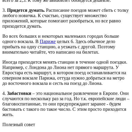
всего за 2,5. К тому же авиабилет обойдется дешевле.
3.
Придется думать.
Расписание поездов может сбить с толку
любого новичка. К счастью, существует множество
приложений, которые помогают разобраться, но все равно
приходится думать.
Во всех больших и некоторых маленьких городах больше
одного вокзала. В
Париже
целых 6. Здесь обычное дело
прибыть на одну станцию, а уезжать с другой. Поэтому
внимательно читайте, что написано на билетах.
Иногда приходится менять станции в течение одной поездки.
Например, с Лондона до Лиона нет прямого маршрута. У
Евростара есть маршрут, в котором поезд останавливается на
северном вокзале Парижа, оттуда нужно добраться на метро
до восточного вокзала и сесть на поезд до Лиона.
4.
Забастовки
– это национальное развлечение в Европе. Они
случаются по нескольку раз за год. Но т.к. европейские люди –
благовоспитанные, то они предупреждают заранее - будем
бастовать с такого по такое число. С этим просто приходится
жить.
Полезный совет