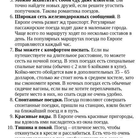
точно найдете новых друзей, если решите угостить
попутчиков. Такова романтика поездов.
Широкая сеть железнодорожных сообщений
. В
Европе очень развит жд транспорт. Регулярные
пассажирские поезда ходят даже в маленькие города.
Чаще всего по маршруту ходят по несколько составов в
день. На популярных маршрутах поезда по Европе
отправляются каждый час.
Вы можете с комфортом поспать
. Если вы
путешествуете на длительное расстояние, то можете
сесть на ночной поезд. В этих поездах есть специальные
спальные вагоны (обычно с 2 или 6 койками в купе).
Койко-место обойдется вам в дополнительных 35 – 65
долларов, столько же стоит ночь в среднем хостеле, зато
вы сэкономите время. В ночных поездах есть обычные
сидячие вагоны, если вы не хотите переплачивать,
берите место в них, но спать сидя не очень удобно.
Спонтанные поездки.
Поезда позволяют совершать
спонтанные поездки, пришли на станцию, взяли билет
на ближайший поезд и в путь.
Красивые виды
. В Европе очень красивые пригороды,
вы вдоволь ими насладитесь из окна поезда.
Тишина и покой
. Поезд – отличное место, чтобы
откинуться в кресле и расслабиться. Есть что-то очень