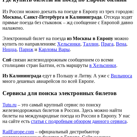
Из России можно доехать на поезде в Европу из трех городов:
Москвы, Санкт-Петербурга и Калининграда
. Отсюда ходят
прямые поезда без стыковок – жд сообщение с Европой давно
налажено.
Электронный билет на поезда
из Москвы в Европу
можно
купить по направлениям:
Хельсинки
,
Таллин
,
Прага
,
Вена
,
Ницца
,
Париж
и
Карловы Вары
.
Спб
связан железнодорожным сообщением со всеми
столицами стран Балтии, есть маршруты
в Хельсинки
.
Из Калининграда
едут в Польшу и Литву. А уже с
Вильнюса
много дешевых авиарейсов по всей Европе.
Сервисы для поиска электронных билетов
Tutu.ru
– это самый крупный сервис по поиску
железнодорожных билетов в России. Здесь можно найти
билеты на международные поезда из России в Европу. У нас
на сайте есть
статья с подробным обзором данного сервиса
.
RailEurope.com
– официальный дистрибьютор