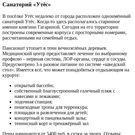
Санаторий «Утёс»
В посёлке Утёс недалеко от города расположен одноимённый
санаторий Утёс. Когда-то здесь располагалось старинное
имение княгини Гагариной. Сегодня на его территории
построены современные корпуса с просторными номерами,
рассчитанными на семейный отдых.
Пансионат утопает в тени вечнозелёных деревьев.
Медицинский центр предоставляет лечение по выбранному
профилю – нервная система, ЛОР-органы, сердце и сосуды.
Предусмотрено 3-х разовое питание по системе «шведский
стол». Имеется всё, что может понадобиться отдыхающим на
курорте:
открытый бассейн;
собственный благоустроенный галечный пляж с
навесами и лежаками;
лодочная станция;
пешеходные тропы для терренкура;
площадки и развлечения для детей;
концертный и танцевальный залы;
теннисный корт и тренажёрный зал
Цены
начинаются от 5400 руб. в сутки за двоих.
Отзывы: