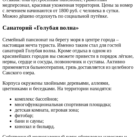
медперсонал, красивая ухоженная территория. Цены за номер
с лечением начинаются от 1800 руб. с человека в сутки.
Можно дёшево отдохнуть по социальной путёвке.
Санаторий «Голубая волна»
Семейный пансионат на берегу моря в центре города –
настоящая мечта туриста. Именно таким стал для гостей
санаторий Голубая волна. Кроме отдыха в одном из
красивейших городов вы сможете привести в порядок лёгкие,
нервы, сердце и сосуды, позвоночник и суставы. Активно
применяется бальнеотерапия, грязь доставляется из целебного
Сакского озера.
Корпуса окружены хвойными деревьями, аллеями,
цветниками и беседками. На территории находятся:
комплекс бассейнов;
многофункциональная спортивная площадка;
детская комната, игровая зона;
фитобар;
бани и сауны;
кинозал и бильярд.
Собственный мелкогалечный пляж оборудован навесами и