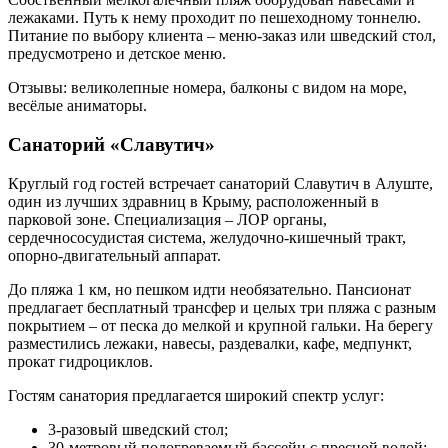
лежаками. Путь к нему проходит по пешеходному тоннелю.
Питание по выбору клиента – меню-заказ или шведский стол,
предусмотрено и детское меню.
Отзывы: великолепные номера, балконы с видом на море,
весёлые аниматоры.
Санаторий «Славутич»
Круглый год гостей встречает санаторий Славутич в Алуште,
один из лучших здравниц в Крыму, расположенный в
парковой зоне. Специализация – ЛОР органы,
сердечнососудистая система, желудочно-кишечный тракт,
опорно-двигательный аппарат.
До пляжа 1 км, но пешком идти необязательно. Пансионат
предлагает бесплатный трансфер и целых три пляжа с разным
покрытием – от песка до мелкой и крупной гальки. На берегу
разместились лежаки, навесы, раздевалки, кафе, медпункт,
прокат гидроциклов.
Гостям санатория предлагается широкий спектр услуг:
3-разовый шведский стол;
30-метровый подогреваемый бассейн с пресной водой;