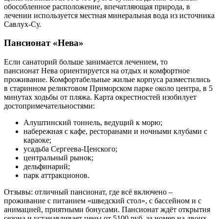
обособленное расположение, впечатляющая природа, в
лечении используется местная минеральная вода из источника
Савлух-Су.
Пансионат «Нева»
Если санаторий больше занимается лечением, то
пансионат Нева ориентируется на отдых и комфортное
проживание. Комфортабельные жилые корпуса разместились
в старинном реликтовом Приморском парке около центра, в 5
минутах ходьбы от пляжа. Карта окрестностей изобилует
достопримечательностями:
Алуштинский тоннель, ведущий к морю;
набережная с кафе, ресторанами и ночными клубами с
караоке;
усадьба Сергеева-Ценского;
центральный рынок;
дельфинарий;
парк аттракционов.
Отзывы: отличный пансионат, где всё включено –
проживание с питанием «шведский стол», с бассейном и с
анимацией, приятными бонусами. Пансионат ждёт открытия
сезона и устанавливает цены от 5100 руб. за номер на двоих.