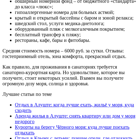
обширный номерной фонд – от бюджетного «стандарта»
до класса «люкс»;
гипоаллергенные номера для больных астмой;
крытый и открытый бассейны с баром и зоной релакса;
шведский стол, услуги медика-диетолога;
оборудованный пляж с мелкогалечным покрытием;
бесплатный трансфер к пляжу;
рестораны, кафе, бары и фитобары.
Средняя стоимость номера – 6000 руб. за сутки. Отзывы:
гостеприимный отель, зона комфорта, прекрасный отдых.
Как правило, для проживания в санаториях требуется
санаторно-курортная карта. Но удовольствие, которое вы
получите, стоит некоторых усилий. Взамен вы получите
огромную дозу моря, солнца и здоровья.
Лучшие статьи по теме
Отдых в Алуште: когда лучше ехать, жильё у моря, куда
сходить
Аренда жилья в Алуште: снять квартиру или дом у моря
недорого
Курорты на берегу Чёрного моря: куда лучше поехать
отдыхать
Отдых в Крыму с детьми: лучшие отели, где отдохнуть