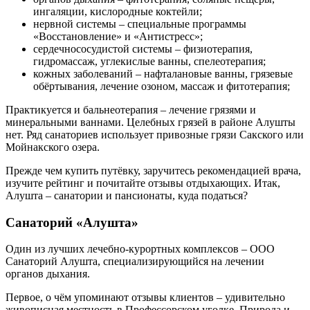
ингаляции,
кислородные коктейли;
нервной системы – специальные программы
«Восстановление» и «Антистресс»;
сердечнососудистой системы – физиотерапия,
гидромассаж, углекислые ванны, спелеотерапия;
кожных заболеваний – нафталановые ванны, грязевые
обёртывания, лечение озоном, массаж и фитотерапия;
Практикуется и бальнеотерапия – лечение грязями и
минеральными ваннами. Целебных грязей в районе Алушты
нет. Ряд санаториев использует привозные грязи Сакского или
Мойнакского озера.
Прежде чем купить путёвку, заручитесь рекомендацией врача,
изучите рейтинг и почитайте отзывы отдыхающих. Итак,
Алушта – санатории и пансионаты, куда податься?
Санаторий «Алушта»
Один из лучших лечебно-курортных комплексов – ООО
Санаторий Алушта, специализирующийся на лечении
органов дыхания.
Первое, о чём упоминают отзывы клиентов – удивительно
живописная местность в Профессорском уголке. Природа и