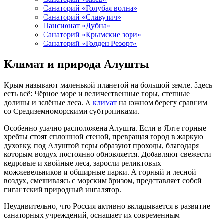
Санаторий «Голубая волна»
Санаторий «Славутич»
Пансионат «Дубна»
Санаторий «Крымские зори»
Санаторий «Голден Резорт»
Климат и природа Алушты
Крым называют маленькой планетой на большой земле. Здесь
есть всё: Чёрное море и величественные горы, степные
долины и зелёные леса. А
климат
на южном берегу сравним
со Средиземноморскими субтропиками.
Особенно удачно расположена Алушта. Если в Ялте горные
хребты стоят сплошной стеной, превращая город в жаркую
духовку, под Алуштой горы образуют проходы, благодаря
которым воздух постоянно обновляется. Добавляют свежести
кедровые и хвойные леса, заросли реликтовых
можжевельников и обширные парки. А горный и лесной
воздух, смешиваясь с морским бризом, представляет собой
гигантский природный ингалятор.
Неудивительно,
что Россия активно вкладывается в развитие
санаторных учреждений, оснащает их современным