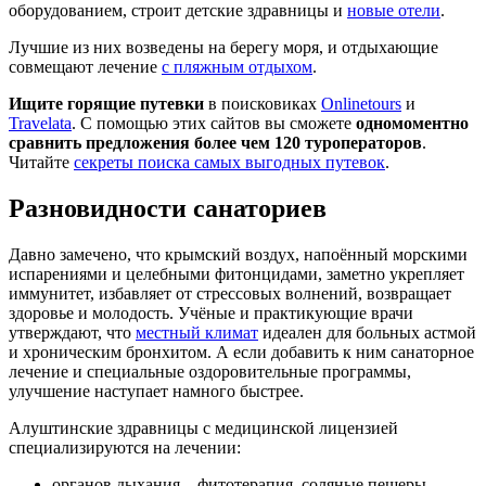
оборудованием, строит детские здравницы и
новые отели
.
Лучшие из них возведены на берегу моря, и отдыхающие
совмещают лечение
с пляжным отдыхом
.
Ищите горящие путевки
в поисковиках
Onlinetours
и
Travelata
. С помощью этих сайтов вы сможете
одномоментно
сравнить предложения более чем 120 туроператоров
.
Читайте
секреты поиска самых выгодных путевок
.
Разновидности санаториев
Давно замечено, что крымский воздух, напоённый морскими
испарениями и целебными фитонцидами, заметно укрепляет
иммунитет, избавляет от стрессовых волнений, возвращает
здоровье и молодость. Учёные и практикующие врачи
утверждают, что
местный климат
идеален для больных астмой
и хроническим бронхитом. А если добавить к ним санаторное
лечение и специальные оздоровительные программы,
улучшение наступает намного быстрее.
Алуштинские здравницы с медицинской лицензией
специализируются на лечении:
органов дыхания – фитотерапия, соляные пещеры,