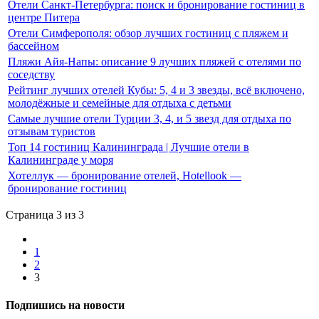
Отели Санкт-Петербурга: поиск и бронирование гостиниц в
центре Питера
Отели Симферополя: обзор лучших гостиниц с пляжем и
бассейном
Пляжи Айя-Напы: описание 9 лучших пляжей с отелями по
соседству
Рейтинг лучших отелей Кубы: 5, 4 и 3 звезды, всё включено,
молодёжные и семейные для отдыха с детьми
Самые лучшие отели Турции 3, 4, и 5 звезд для отдыха по
отзывам туристов
Топ 14 гостиниц Калининграда | Лучшие отели в
Калининграде у моря
Хотеллук — бронирование отелей, Hotellook —
бронирование гостиниц
Страница 3 из 3
1
2
3
Подпишись на новости