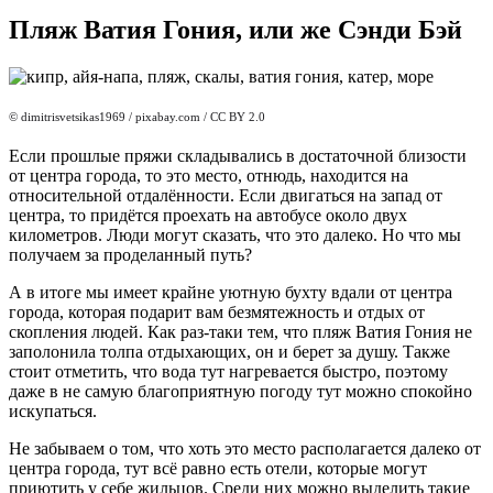
Пляж Ватия Гония, или же Сэнди Бэй
© dimitrisvetsikas1969
/ pixabay.com / CC BY 2.0
Если прошлые пряжи складывались в достаточной близости
от центра города, то это место, отнюдь, находится на
относительной отдалённости. Если двигаться на запад от
центра, то придётся проехать на автобусе около двух
километров. Люди могут сказать, что это далеко. Но что мы
получаем за проделанный путь?
А в итоге мы имеет крайне уютную бухту вдали от центра
города, которая подарит вам безмятежность и отдых от
скопления людей. Как раз-таки тем, что пляж Ватия Гония не
заполонила толпа отдыхающих, он и берет за душу. Также
стоит отметить, что вода тут нагревается быстро, поэтому
даже в не самую благоприятную погоду тут можно спокойно
искупаться.
Не забываем о том, что хоть это место располагается далеко от
центра города, тут всё равно есть отели, которые могут
приютить у себе жильцов. Среди них можно выделить такие