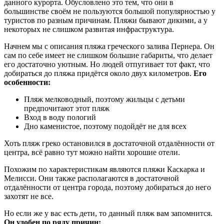
данного курорта. Обусловлено это тем, что они в
большинстве своём не пользуются большой популярностью у
туристов по разным причинам. Пляжи бывают дикими, а у
некоторых не слишком развитая инфраструктура.
Начнем мы с описания пляжа греческого залива Пернера. Он
сам по себе имеет не слишком большие габариты, что делает
его достаточно уютным. Но людей отпугивает тот факт, что
добираться до пляжа придётся около двух километров.
Его
особенности:
Пляж мелководный, поэтому жильцы с детьми
предпочитают этот пляж
Вход в воду пологий
Дно каменистое, поэтому подойдёт не для всех
Хоть пляж греко остановился в достаточной отдалённости от
центра, всё равно тут можно найти хорошие отели.
Похожим по характеристикам являются пляжи Каскарка и
Мелисси. Они также располагаются в достаточной
отдалённости от центра города, поэтому добираться до него
захотят не все.
Но если же у вас есть дети, то данный пляж вам запомнится.
Он удобен по ряду причин: