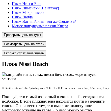
Пляж Нисси Бич
Пляж Лиманаки (Пантахоу)
Пляж Макрониссос
Пляж Ланда
Пляж Ватия Гония, или же Сэнди Бэй
Менее популярные пляжи Кипра
Проверить цены на туры
Посмотреть цены на отели
Сколько стоят авиабилеты
Пляж Nissi Beach
© dimitrisvetsikas1969
/ pixabay.com / CC BY 2.0 Фото пляжа Нисси Бич, Айя-Напа, Кипр
Пожалуй, это самый известный пляж в нашей сегодняшней
подборке. В топе пляжная зона находится почти на вершите
списка. Она известен тем, что имеет легкодоступное
месторасположение на карте. До него можно быстро