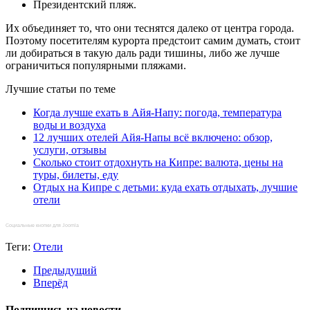
Президентский пляж.
Их объединяет то, что они теснятся далеко от центра города.
Поэтому посетителям курорта предстоит самим думать, стоит
ли добираться в такую даль ради тишины, либо же лучше
ограничиться популярными пляжами.
Лучшие статьи по теме
Когда лучше ехать в Айя-Напу: погода, температура
воды и воздуха
12 лучших отелей Айя-Напы всё включено: обзор,
услуги, отзывы
Сколько стоит отдохнуть на Кипре: валюта, цены на
туры, билеты, еду
Отдых на Кипре с детьми: куда ехать отдыхать, лучшие
отели
Социальные кнопки для Joomla
Теги:
Отели
Предыдущий
Вперёд
Подпишись на новости