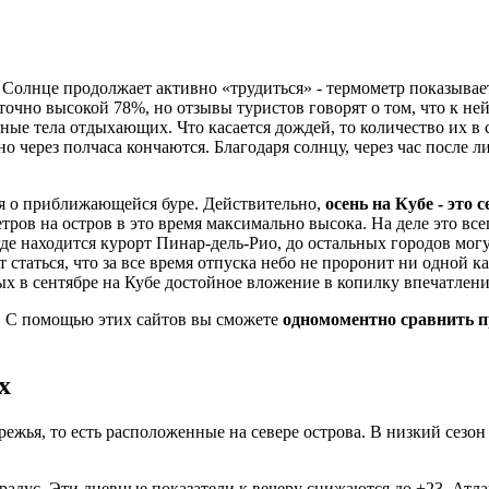
. Солнце продолжает активно «трудиться» - термометр показывает
точно высокой 78%, но отзывы туристов говорят о том, что к не
ые тела отдыхающих. Что касается дождей, то количество их в ср
через полчаса кончаются. Благодаря солнцу, через час после лив
я о приближающейся буре. Действительно,
осень на Кубе - это 
тров на остров в это время максимально высока. На деле это вс
где находится курорт Пинар-дель-Рио, до остальных городов мог
 статься, что за все время отпуска небо не проронит ни одной к
ых в сентябре на Кубе достойное вложение в копилку впечатлен
. С помощью этих сайтов вы сможете
одномоментно сравнить п
х
режья, то есть расположенные на севере острова. В низкий сезон
 градус. Эти дневные показатели к вечеру снижаются до +23. Ат