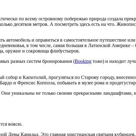
актически по всему островному побережью природа создала пре
сколько десятков метров. А посмотреть здесь есть на что. Жив
ть автомобиль и оправиться в самостоятельное путешествие или
невековья, в том числе, самая большая в Латинской Америке – 
да, оружие и сокровища флибустьеров.
амых разных систем бронирования (
Booking
тоже) и находит лу
ный собор и Капитолий, прогуляться по Старому городу, внесе
Бардо и Френсис Коппола, побывать в музее рома и продегусти
Они уникальны не только своими прекрасными ландшафтами, но
ится вовсю.
ой Девы Каридад. Это главная христианская святыня кубинцев,