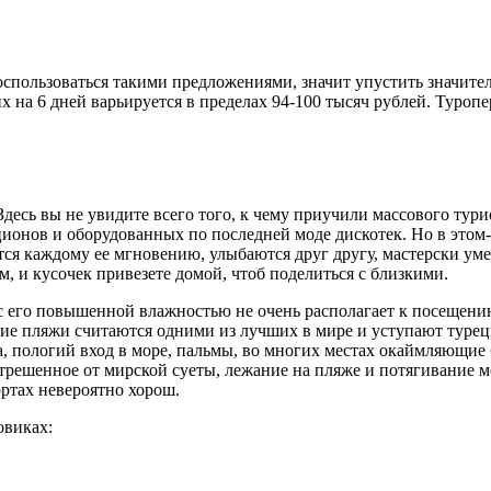
 воспользоваться такими предложениями, значит упустить значит
их на 6 дней варьируется в пределах 94-100 тысяч рублей. Туроп
Здесь вы не увидите всего того, к чему приучили массового тур
нов и оборудованных по последней моде дискотек. Но в этом-то
тся каждому ее мгновению, улыбаются друг другу, мастерски уме
, и кусочек привезете домой, чтоб поделиться с близкими.
 с его повышенной влажностью не очень располагает к посещени
шние пляжи считаются одними из лучших в мире и уступают туре
ета, пологий вход в море, пальмы, во многих местах окаймляющ
решенное от мирской суеты, лежание на пляже и потягивание мо
ртах невероятно хорош.
овиках: