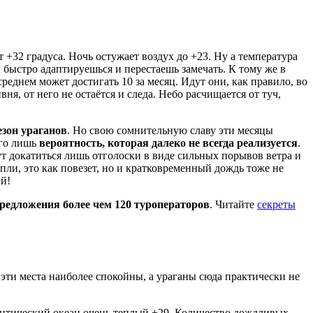
 +32 градуса. Ночь остужает воздух до +23. Ну а температура
й быстро адаптируешься и перестаешь замечать. К тому же в
еднем может достигать 10 за месяц. Идут они, как правило, во
ня, от него не остаётся и следа. Небо расчищается от туч,
сезон ураганов
. Но свою сомнительную славу эти месяцы
его лишь
вероятность, которая далеко не всегда реализуется
.
ут докатиться лишь отголоски в виде сильных порывов ветра и
апли, это как повезет, но и кратковременный дождь тоже не
ий!
редложения более чем 120 туроператоров
. Читайте
секреты
 эти места наиболее спокойны, а ураганы сюда практически не
лантический океан очень теплый +29. Количество дождливых