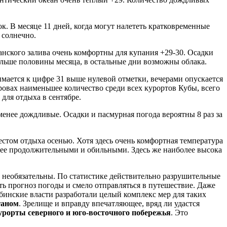
к. В месяце 11 дней, когда могут налететь кратковременные
 солнечно.
нского залива очень комфортны для купания +29-30. Осадки
больше половины месяца, в остальные дни возможны облака.
мается к цифре 31 выше нулевой отметки, вечерами опускается
ровах наименьшее количество среди всех курортов Кубы, всего
для отдыха в сентябре.
енее дождливые. Осадки и пасмурная погода вероятны 8 раз за
стом отдыха осенью. Хотя здесь очень комфортная температура
олее продолжительными и обильными. Здесь же наиболее высока
 необязательны. По статистике действительно разрушительные
ть прогноз погоды и смело отправляться в путешествие. Даже
убинские власти разработали целый комплекс мер для таких
ганом
. Зрелище и вправду впечатляющее, вряд ли удастся
урорты северного и юго-восточного побережья
. Это