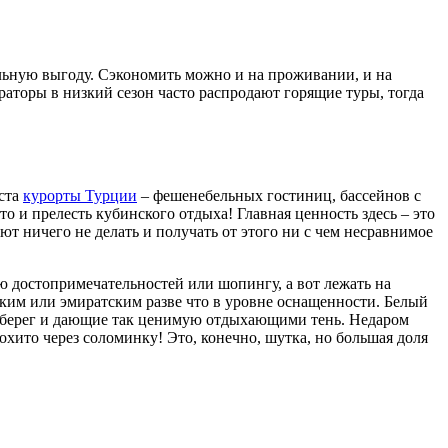
ельную выгоду. Сэкономить можно и на проживании, и на
ераторы в низкий сезон часто распродают горящие туры, тогда
иста
курорты Турции
– фешенебельных гостиниц, бассейнов с
 и прелесть кубинского отдыха! Главная ценность здесь – это
ют ничего не делать и получать от этого ни с чем несравнимое
ю достопримечательностей или шопингу, а вот лежать на
цким или эмиратским разве что в уровне оснащенности. Белый
ие берег и дающие так ценимую отдыхающими тень. Недаром
хито через соломинку! Это, конечно, шутка, но большая доля