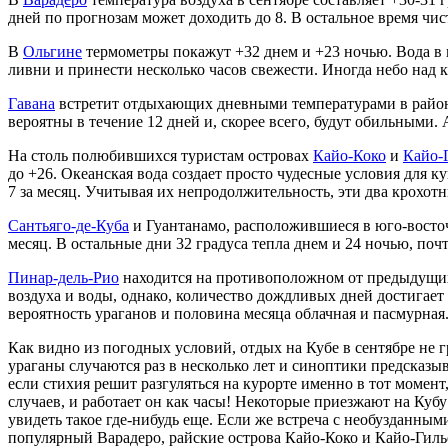
дней по прогнозам может доходить до 8. В остальное время чи
В
Ольгине
термометры покажут +32 днем и +23 ночью. Вода в мо
ливни и принести несколько часов свежести. Иногда небо над 
Гавана
встретит отдыхающих дневными температурами в районе 
вероятны в течение 12 дней и, скорее всего, будут обильными.
На столь полюбившихся туристам островах
Кайо-Коко
и
Кайо-
до +26. Океанская вода создает просто чудесные условия для 
7 за месяц. Учитывая их непродолжительность, эти два крохот
Сантьяго-де-Куба
и Гуантанамо, расположившиеся в юго-восточ
месяц. В остальные дни 32 градуса тепла днем и 24 ночью, поч
Пинар-дель-Рио
находится на противоположном от предыдущих 
воздуха и воды, однако, количество дождливых дней достигает
вероятность ураганов и половина месяца облачная и пасмурная.
Как видно из погодных условий, отдых на Кубе в сентябре не
ураганы случаются раз в несколько лет и синоптики предсказы
если стихия решит разгуляться на курорте именно в тот момент
случаев, и работает он как часы! Некоторые приезжают на Куб
увидеть такое где-нибудь еще. Если же встреча с необузданны
популярный Варадеро, райские острова Кайо-Коко и Кайо-Гилье