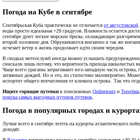
Погода на Кубе в сентябре
Сентябрьская Куба практически не отличается
от августовской
воды просто идеальная +29 градусов. Влажность остается доста
сентябре дуют легкие морские бризы, охлаждающие разгоряченн
второй половине дня. Обрушиваются внезапно и так же внезапно 
исчезает ветер и жизнь продолжает идти своим чередом.
В сводках метеослужб иногда можно услышать предупреждени
снискали лишь потому, что вероятность прихода шквалистых ве
Чаще всего ураганы затрагивают юго-западную часть острова, 
затяжных дождей. Но и это, по статистике маловероятно. Может
испортит общего впечатления от климата острова. Так что отд
Ищите горящие путевки
в поисковиках
Onlinetours
и
Travelata
поиска самых выгодных путевок путевок
.
Погода в популярных городах и курорта
Лучше всего в сентябре лететь на курорты атлантического побе
доходят.
В
Варадеро
температура воздуха в сентябре составляет +30-31