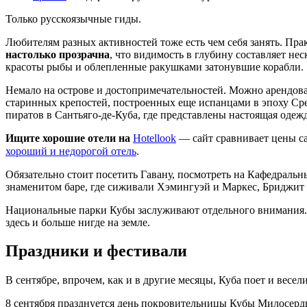
Только русскоязычные гиды.
Любителям разных активностей тоже есть чем себя занять. Пр
настолько прозрачна
, что видимость в глубину составляет не
красоты рыбы и облепленные ракушками затонувшие корабли.
Немало на острове и достопримечательностей. Можно арендова
старинных крепостей, построенных еще испанцами в эпоху Сред
пиратов в Сантьяго-де-Куба, где представлены настоящая одеж
Ищите хорошие отели на
Hotellook
— сайт сравнивает цены с
хороший и недорогой отель
.
Обязательно стоит посетить Гавану, посмотреть на Кафедраль
знаменитом баре, где сиживали Хэмингуэй и Маркес, Бриджит 
Национальные парки Кубы заслуживают отдельного внимания. 
здесь и больше нигде на земле.
Праздники и фестивали
В сентябре, впрочем, как и в другие месяцы, Куба поет и весел
8 сентября празднуется день покровительницы Кубы Милосердн