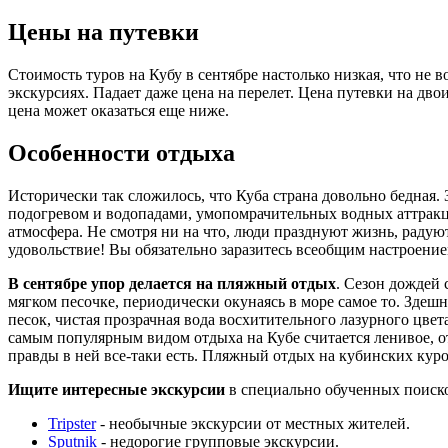
Цены на путевки
Стоимость туров на Кубу в сентябре настолько низкая, что не
экскурсиях. Падает даже цена на перелет. Цена путевки на дво
цена может оказаться еще ниже.
Особенности отдыха
Исторически так сложилось, что Куба страна довольно бедная. 
подогревом и водопадами, умопомрачительных водных аттракцио
атмосфера. Не смотря ни на что, люди празднуют жизнь, радую
удовольствие! Вы обязательно заразитесь всеобщим настроением
В сентябре упор делается на пляжный отдых
. Сезон дождей
мягком песочке, периодически окунаясь в море самое то. Зде
песок, чистая прозрачная вода восхитительного лазурного цв
самым популярным видом отдыха на Кубе считается ленивое, от
правды в ней все-таки есть. Пляжный отдых на кубинских куро
Ищите интересные экскурсии
в специально обученных поиск
Tripster
- необычные экскурсии от местных жителей.
Sputnik
- недорогие групповые экскурсии.