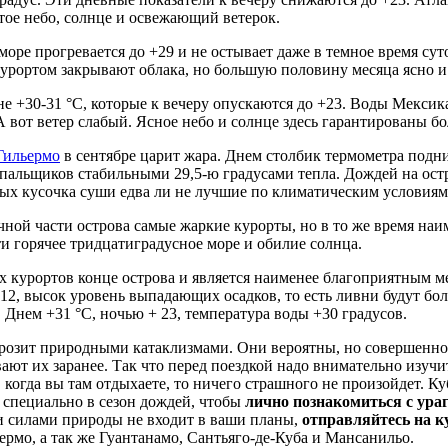
стое небо, солнце и освежающий ветерок.
ре прогревается до +29 и не остывает даже в темное время суто
курортом закрывают облака, но большую половину месяца ясно и
+30-31 °C, которые к вечеру опускаются до +23. Воды Мексика
 А вот ветер слабый. Ясное небо и солнце здесь гарантированы 
Гильермо
в сентябре царит жара. Днем столбик термометра подни
купальщиков стабильными 29,5-ю градусами тепла. Дождей на ост
ных кусочка суши едва ли не лучшие по климатическим условиям 
ной части острова самые жаркие курорты, но в то же время наим
ти горячее тридцатиградусное море и обилие солнца.
курортов конце острова и является наименее благоприятным ме
 12, высок уровень выпадающих осадков, то есть ливни будут б
 Днем +31 °C, ночью + 23, температура воды +30 градусов.
 грозит природными катаклизмами. Они вероятны, но совершенно
вают их заранее. Так что перед поездкой надо внимательно изучи
, когда вы там отдыхаете, то ничего страшного не произойдет. К
у специально в сезон дождей, чтобы
лично познакомиться с ура
ми силами природы не входит в ваши планы,
отправляйтесь на к
рмо, а так же Гуантанамо, Сантьяго-де-Куба и Мансанильо.