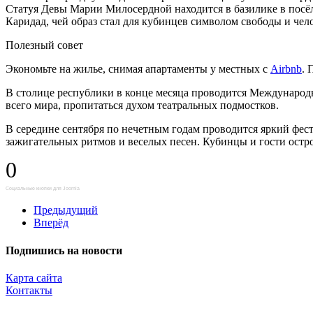
Статуя Девы Марии Милосердной находится в базилике в посёл
Каридад, чей образ стал для кубинцев символом свободы и чел
Полезный совет
Экономьте на жилье, снимая апартаменты у местных с
Airbnb
. 
В столице республики в конце месяца проводится Международн
всего мира, пропитаться духом театральных подмостков.
В середине сентября по нечетным годам проводится яркий фес
зажигательных ритмов и веселых песен. Кубинцы и гости остр
0
Социальные кнопки для Joomla
Предыдущий
Вперёд
Подпишись на новости
Карта сайта
Контакты