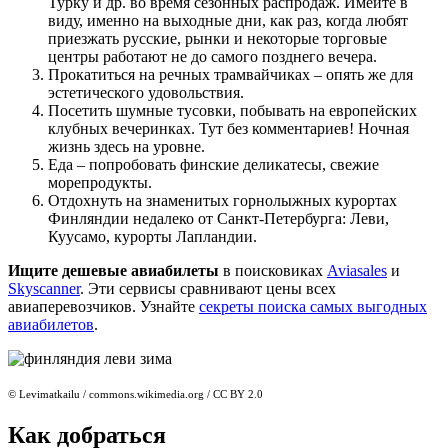
Турку и др. во время сезонных распродаж. Имейте в
виду, именно на выходные дни, как раз, когда любят
приезжать русские, рынки и некоторые торговые
центры работают не до самого позднего вечера.
Прокатиться на речных трамвайчиках – опять же для
эстетического удовольствия.
Посетить шумные тусовки, побывать на европейских
клубных вечеринках. Тут без комментариев! Ночная
жизнь здесь на уровне.
Еда – попробовать финские деликатесы, свежие
морепродукты.
Отдохнуть на знаменитых горнолыжных курортах
Финляндии недалеко от Санкт-Петербурга: Леви,
Куусамо, курорты Лапландии.
Ищите дешевые авиабилеты
в поисковиках
Aviasales
и
Skyscanner
. Эти сервисы сравнивают цены всех
авиаперевозчиков. Узнайте
секреты поиска самых выгодных
авиабилетов
.
© Levimatkailu / commons.wikimedia.org / CC BY 2.0
Как добраться