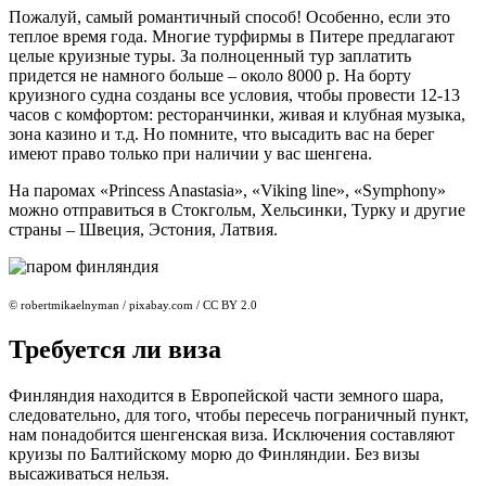
Пожалуй, самый романтичный способ! Особенно, если это
теплое время года. Многие турфирмы в Питере предлагают
целые круизные туры. За полноценный тур заплатить
придется не намного больше – около 8000 р. На борту
круизного судна созданы все условия, чтобы провести 12-13
часов с комфортом: ресторанчинки, живая и клубная музыка,
зона казино и т.д. Но помните, что высадить вас на берег
имеют право только при наличии у вас шенгена.
На паромах «Princess Anastasia», «Viking line», «Symphony»
можно отправиться в Стокгольм, Хельсинки, Турку и другие
страны – Швеция, Эстония, Латвия.
© robertmikaelnyman / pixabay.com / CC BY 2.0
Требуется ли виза
Финляндия находится в Европейской части земного шара,
следовательно, для того, чтобы пересечь пограничный пункт,
нам понадобится шенгенская виза. Исключения составляют
круизы по Балтийскому морю до Финляндии. Без визы
высаживаться нельзя.