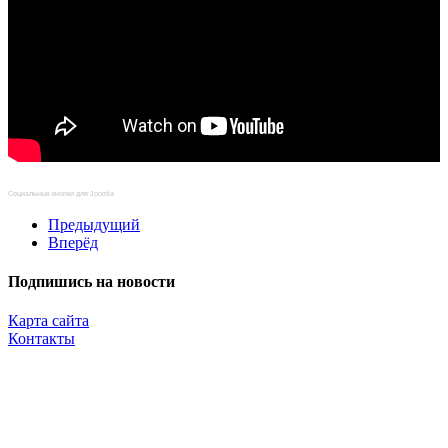
Социальные кнопки для Joomla
Предыдущий
Вперёд
Подпишись на новости
Карта сайта
Контакты
Копирование материалов разрешено только с указанием прямой,
активной и открытой к индексации ссылки на travelest.ru.
© 2016 — 2026 TRAVELEST