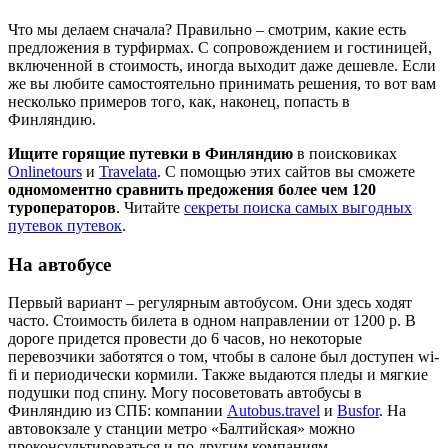
Что мы делаем сначала? Правильно – смотрим, какие есть
предложения в турфирмах. С сопровождением и гостиницей,
включенной в стоимость, иногда выходит даже дешевле. Если
же вы любите самостоятельно принимать решения, то вот вам
несколько примеров того, как, наконец, попасть в
Финляндию.
Ищите горящие путевки в Финляндию
в поисковиках
Onlinetours
и
Travelata
. С помощью этих сайтов вы сможете
одномоментно сравнить предожения более чем 120
туроператоров
. Читайте
секреты поиска самых выгодных
путевок путевок
.
На автобусе
Первый вариант – регулярным автобусом. Они здесь ходят
часто. Стоимость билета в одном направлении от 1200 р. В
дороге придется провести до 6 часов, но некоторые
перевозчики заботятся о том, чтобы в салоне был доступен wi-
fi и периодически кормили. Также выдаются пледы и мягкие
подушки под спину. Могу посоветовать автобусы в
Финляндию из СПБ: компании
Autobus.travel
и
Busfor
. На
автовокзале у станции метро «Балтийская» можно
проконсультироваться и по другим компаниям,