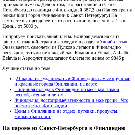
привыкли думать. Дело в том, что расстояние из Санкт-
Петербурга до границы с Финляндией 387,2 км (Лапеентранта
ближайший город Финляндии к Санкт-Петербургу) На
самолете вы преодолеете это расстояние менее, чем за 1 час.
Цена…от 5000 р.
Попробуем поискать авиабилеты. Возвращаемся на сайт
tutu.ru. С главной страницы заходим в раздел «
Авиабилеты
».
Оказывается, самолеты из Пулково летают в Финляндию
регулярно, чуть ли не каждый час. Компании Finnair, Airbaltic,
Belavia и Аэрофлот предлагают билеты по ценам от 9846 р.
Лучшие статьи по теме
21 вариант, куда поехать в Финляндии: самые крупные
и красивые города Финляндии на карте
Типичная погода в Финляндии по месяцам: зимой,
весной, осенью и летом
Финляндия: достопримечательности и экскурсии - Что
посмотреть в Финляндии
Цены в Финляндии на отдых, путевки, продукты,
жилье, транспорт
На пароме из Санкт-Петербурга в Финляндию