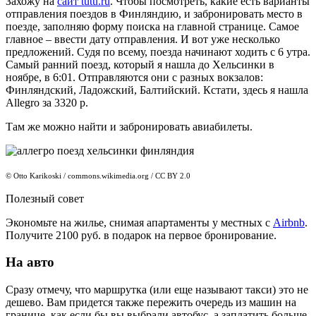
Захожу на
сайт tutu.ru
. Чтобы посмотреть, какие есть варианты
отправления поездов в Финляндию, и забронировать место в
поезде, заполняю форму поиска на главной странице. Самое
главное – ввести дату отправления. И вот уже несколько
предложений. Судя по всему, поезда начинают ходить с 6 утра.
Самый ранний поезд, который я нашла до Хельсинки в
ноябре, в 6:01. Отправляются они с разных вокзалов:
Финляндский, Ладожский, Балтийский. Кстати, здесь я нашла
Allegro за 3320 р.
Там же можно найти и забронировать авиабилеты.
© Otto Karikoski / commons.wikimedia.org / CC BY 2.0
Полезный совет
Экономьте на жилье, снимая апартаменты у местных с
Airbnb
.
Получите 2100 руб. в подарок на первое бронирование.
На авто
Сразу отмечу, что маршрутка (или еще называют такси) это не
дешево. Вам придется также пережить очередь из машин на
границе, как если бы вы выбрали автобус, а заплатить больше.