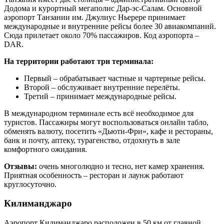
Додома и курортный мегаполис Дар-эс-Салам. Основной
аэропорт Танзании им. Джулиус Ньерере принимает
международные и внутренние рейсы более 30 авиакомпаний.
Сюда прилетает около 70% пассажиров. Код аэропорта –
DAR.
На территории работают три терминала:
Первый – обрабатывает частные и чартерные рейсы.
Второй – обслуживает внутренние перелёты.
Третий – принимает международные рейсы.
В международном терминале есть всё необходимое для
туристов. Пассажиры могут воспользоваться онлайн табло,
обменять валюту, посетить «Дьюти-Фри», кафе и рестораны,
банк и почту, аптеку, турагенство, отдохнуть в зале
комфортного ожидания.
Отзывы:
очень многолюдно и тесно, нет камер хранения.
Приятная особенность – ресторан и лаунж работают
круглосуточно.
Килиманджаро
Аэропорт Килиманджаро расположен в 50 км от главной