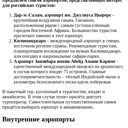
Предлагаем список аэропортов, представляющих интерес
для российских туристов:
Дар-эс-Салам, аэропорт им. Джулиуса Ньерере
–
крупнейшая воздушная гавань Танзании,
расположенная рядом с самым густонаселённым
городом Восточной Африки. Большинство туристов
прилетают именно в этот аэропорт.
Килиманджаро
– международный аэропорт в северо-
восточном регионе страны. Рекомендован туристам,
планирующим восхождение на вулкан Килиманджаро,
или поездки в национальные сафари-парки.
Аэропорт Занзибара имени Абейд Амани Кариме
–
единственный международный авиаузел на архипелаге,
в состав которого входят 75 островов. Главные
достопримечательности – тёплый Индийский океан и
километры белоснежного песка вдоль побережья.
В пакетный тур, купленный в турагенстве, входят и
авиабилеты. В этом случае пункт прилёта диктует
туроператор. Самостоятельным путешественникам самим
придётся выбирать аэропорт и авиакомпанию.
Внутренние аэропорты