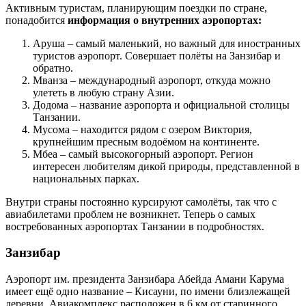
Активным туристам, планирующим поездки по стране,
понадобится
информация о внутренних аэропортах:
Аруша – самый маленький, но важный для иностранных
туристов аэропорт. Совершает полёты на Занзибар и
обратно.
Мванза – международный аэропорт, откуда можно
улететь в любую страну Азии.
Додома – название аэропорта и официальной столицы
Танзании.
Мусома – находится рядом с озером Виктория,
крупнейшим пресным водоёмом на континенте.
Мбеа – самый высокогорный аэропорт. Регион
интересен любителям дикой природы, представленной в
национальных парках.
Внутри страны постоянно курсируют самолёты, так что с
авиабилетами проблем не возникнет. Теперь о самых
востребованных аэропортах Танзании в подробностях.
Занзибар
Аэропорт им. президента Занзибара Абейда Амани Карума
имеет ещё одно название – Кисауни, по имени близлежащей
деревни. Авиакомплекс расположен в 6 км от старинного