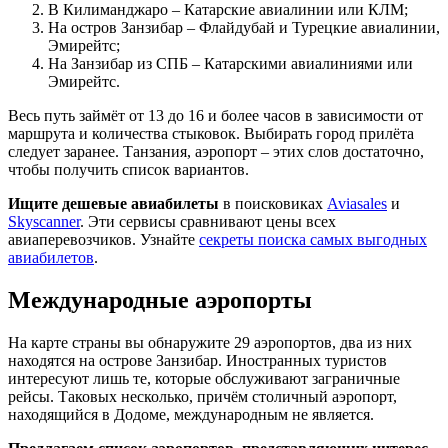
В Килиманджаро – Катарские авиалинии или КЛМ;
На остров Занзибар – Флайдубай и Турецкие авиалинии,
Эмирейтс;
На Занзибар из СПБ – Катарскими авиалиниями или
Эмирейтс.
Весь путь займёт от 13 до 16 и более часов в зависимости от
маршрута и количества стыковок. Выбирать город прилёта
следует заранее. Танзания, аэропорт – этих слов достаточно,
чтобы получить список вариантов.
Ищите дешевые авиабилеты
в поисковиках
Aviasales
и
Skyscanner
. Эти сервисы сравнивают цены всех
авиаперевозчиков. Узнайте
секреты поиска самых выгодных
авиабилетов
.
Международные аэропорты
На карте страны вы обнаружите 29 аэропортов, два из них
находятся на острове Занзибар. Иностранных туристов
интересуют лишь те, которые обслуживают заграничные
рейсы. Таковых несколько, причём столичный аэропорт,
находящийся в Додоме, международным не является.