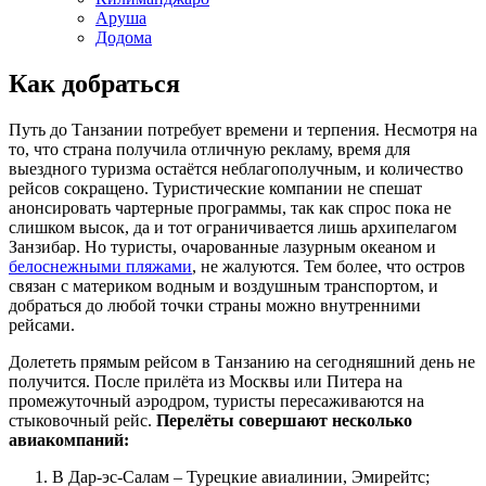
Аруша
Додома
Как добраться
Путь до Танзании потребует времени и терпения. Несмотря на
то, что страна получила отличную рекламу, время для
выездного туризма остаётся неблагополучным, и количество
рейсов сокращено. Туристические компании не спешат
анонсировать чартерные программы, так как спрос пока не
слишком высок, да и тот ограничивается лишь архипелагом
Занзибар. Но туристы, очарованные лазурным океаном и
белоснежными пляжами
, не жалуются. Тем более, что остров
связан с материком водным и воздушным транспортом, и
добраться до любой точки страны можно внутренними
рейсами.
Долететь прямым рейсом в Танзанию на сегодняшний день не
получится. После прилёта из Москвы или Питера на
промежуточный аэродром, туристы пересаживаются на
стыковочный рейс.
Перелёты совершают несколько
авиакомпаний:
В Дар-эс-Салам – Турецкие авиалинии, Эмирейтс;