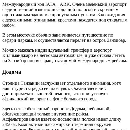
Международный код IATA – ARK. Очень маленький аэропорт
с единственной взлётно-посадочной полосой и скромным
одноэтажным зданием с пропускным пунктом. Зал ожидания
с деревянными откидными креслами находится под открытым
небом.
В этом местечке обычно заканчивается путешествие по
сафари-паркам, и осуществляется перелёт на остров Занзибар.
Можно заказать индивидуальный трансфер в аэропорт
Килиманджаро на легковом автомобиле, и уже отсюда лететь
на Занзибар или возвращаться домой международным рейсом.
Додома
Столица Танзании заслуживает отдельного внимания, хотя
наши туристы редко её посещают. Океана здесь нет,
достопримечательностей немного, зато присутствует
африканский колорит на фоне большого города.
Здесь есть собственный аэропорт Додома, небольшой,
обслуживающий только внутренние рейсы.
Асфальтированная взлётно-посадочная полоса имеет длину
2450 м. Компактный пассажирский терминал окружён
цветниками. Рядом строится новый международный авиаузел