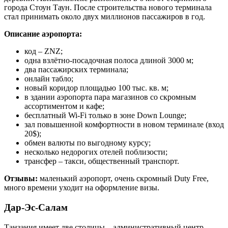
города Стоун Таун. После строительства нового терминала
стал принимать около двух миллионов пассажиров в год.
Описание аэропорта:
код – ZNZ;
одна взлётно-посадочная полоса длиной 3000 м;
два пассажирских терминала;
онлайн табло;
новый коридор площадью 100 тыс. кв. м;
в здании аэропорта пара магазинов со скромным
ассортиментом и кафе;
бесплатный Wi-Fi только в зоне Down Lounge;
зал повышенной комфортности в новом терминале (вход
20$);
обмен валюты по выгодному курсу;
несколько недорогих отелей поблизости;
трансфер – такси, общественный транспорт.
Отзывы:
маленький аэропорт, очень скромный Duty Free,
много времени уходит на оформление визы.
Дар-Эс-Салам
Танзания имеет две столицы – административный центр