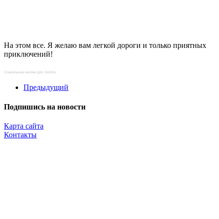
На этом все. Я желаю вам легкой дороги и только приятных
приключений!
Социальные кнопки для Joomla
Предыдущий
Подпишись на новости
Карта сайта
Контакты
Копирование материалов разрешено только с указанием прямой,
активной и открытой к индексации ссылки на travelest.ru.
© 2016 — 2026 TRAVELEST