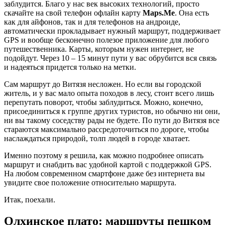
заблудится. Благо у нас век высоких технологий, просто
скачайте на свой телефон офлайн карту
Maps.Me
. Она есть
как для айфонов, так и для телефонов на андроиде,
автоматически прокладывает нужный маршрут, поддерживает
GPS и вообще бесконечно полезое приложение для любого
путешественника. Карты, которым нужен интернет, не
подойдут. Через 10 – 15 минут пути у вас обрубится вся связь
и надеяться придется только на метки.
Сам маршрут до Витязя несложен. Но если вы городской
житель, и у вас мало опыта походов в лесу, стоит всего лишь
перепутать поворот, чтобы заблудиться. Можно, конечно,
присоединиться к группе других туристов, но обычно ни они,
ни вы такому соседству рады не будете. По пути до Витязя все
стараются максимально рассредоточиться по дороге, чтобы
наслаждаться природой, толп людей в городе хватает.
Именно поэтому я решила, как можно подробнее описать
маршрут и снабдить вас удобной картой с поддержкой GPS.
На любом современном смартфоне даже без интернета вы
увидите свое положение относительно маршрута.
Итак, поехали.
Олхинское плато: маршруты пешком