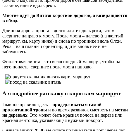
(около 8 км), зато по прямой дороге без шансов заблудиться,
главное, идите вдоль реки.
Многие идут до Витязя короткой дорогой, а возвращаются
в обход.
Длинная дорога проста – долго идите вдоль реки, затем
сверните направо к мосту. После моста – налево (на желтый
маршрут, см. карту ниже) и снова по тропинке вдоль Олхи.
Река – ваш главный ориентир, идите вдоль нее и не
заблудитесь.
Фиолетовая линия – это велосипедный маршрут, чтобы на
него попасть, сверните после моста направо.
А я подробнее расскажу о коротком маршруте
Главное правило здесь –
придерживаться самой
протоптанной тропы
и во время развилок смотреть на
метки
на деревьях
. Это может быть красная полоса на дереве или
красная ленточка, указывающая нужный поворот.
Сначала минут 20-30 вы будете подниматься в гору через лес.