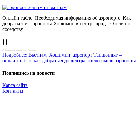
Онлайн табло. Необходимая информация об аэропорте. Как
добраться из аэропорта Хошимин в центр города. Отели по
соседству.
0
Социальные кнопки для Joomla
Подробнее: Вьетнам, Хошимин: аэропорт Таншоннят –
онлайн табло, как добраться до центра, отели около аэропорта
Подпишись на новости
Карта сайта
Контакты
Копирование материалов разрешено только с указанием прямой,
активной и открытой к индексации ссылки на travelest.ru.
© 2016 — 2026 TRAVELEST