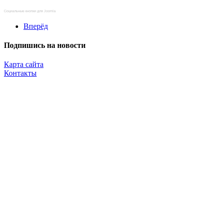
Социальные кнопки для Joomla
Вперёд
Подпишись на новости
Карта сайта
Контакты
Копирование материалов разрешено только с указанием прямой,
активной и открытой к индексации ссылки на travelest.ru.
© 2016 — 2026 TRAVELEST