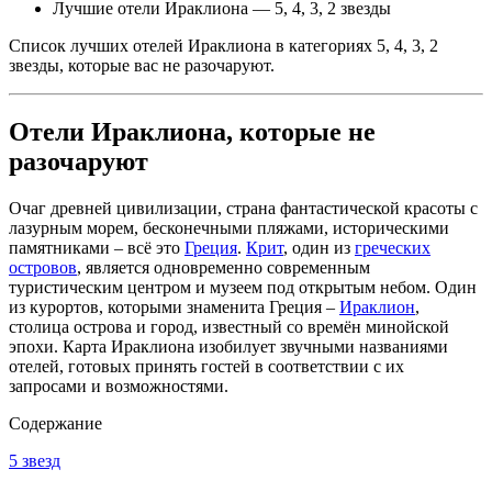
Лучшие отели Ираклиона — 5, 4, 3, 2 звезды
Список лучших отелей Ираклиона в категориях 5, 4, 3, 2
звезды, которые вас не разочаруют.
Отели Ираклиона, которые не
разочаруют
Очаг древней цивилизации, страна фантастической красоты с
лазурным морем, бесконечными пляжами, историческими
памятниками – всё это
Греция
.
Крит
, один из
греческих
островов
, является одновременно современным
туристическим центром и музеем под открытым небом. Один
из курортов, которыми знаменита Греция –
Ираклион
,
столица острова и город, известный со времён минойской
эпохи. Карта Ираклиона изобилует звучными названиями
отелей, готовых принять гостей в соответствии с их
запросами и возможностями.
Содержание
5 звезд