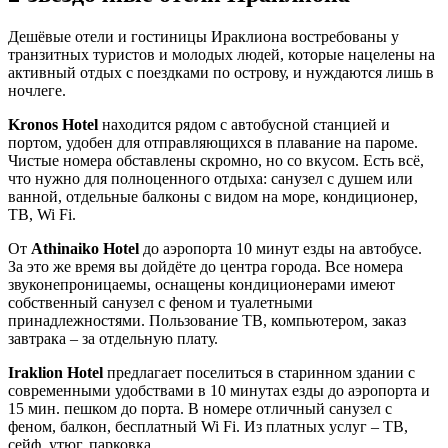
Дешёвые отели и гостиницы Ираклиона востребованы у
транзитных туристов и молодых людей, которые нацелены на
активный отдых с поездками по острову, и нуждаются лишь в
ночлеге.
Kronos Hotel
находится рядом с автобусной станцией и
портом, удобен для отправляющихся в плавание на пароме.
Чистые номера обставлены скромно, но со вкусом. Есть всё,
что нужно для полноценного отдыха: санузел с душем или
ванной, отдельные балконы с видом на море, кондиционер,
ТВ, Wi Fi.
От
Athinaiko Hotel
до аэропорта 10 минут езды на автобусе.
За это же время вы дойдёте до центра города. Все номера
звуконепроницаемы, оснащены кондиционерами имеют
собственный санузел с феном и туалетными
принадлежностями. Пользование ТВ, компьютером, заказ
завтрака – за отдельную плату.
Iraklion Hotel
предлагает поселиться в старинном здании с
современными удобствами в 10 минутах езды до аэропорта и
15 мин. пешком до порта. В номере отличный санузел с
феном, балкон, бесплатный Wi Fi. Из платных услуг – ТВ,
сейф, утюг, парковка.