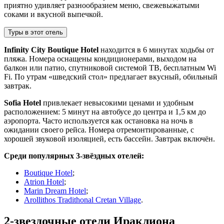
приятно удивляет разнообразием меню, свежевыжатыми
соками и вкусной выпечкой.
Туры в этот отель
Infinity City Boutique Hotel
находится в 6 минутах ходьбы от
пляжа. Номера оснащены кондиционерами, выходом на
балкон или патио, спутниковой системой ТВ, бесплатным Wi
Fi. По утрам «шведский стол» предлагает вкусный, обильный
завтрак.
Sofia Hotel
привлекает невысокими ценами и удобным
расположением: 5 минут на автобусе до центра и 1,5 км до
аэропорта. Часто используется как остановка на ночь в
ожидании своего рейса. Номера отремонтированные, с
хорошей звуковой изоляцией, есть бассейн. Завтрак включён.
Среди популярных 3-звёздных отелей:
Boutique Hotel
;
Atrion Hotel
;
Marin Dream Hotel
;
Arollithos Tradithonal Cretan Village
.
2-звездочные отели Ираклиона