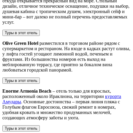
откуда открывается прекрасный вид на море. Стильный
дизайн, отличное техническое оснащение, подушки на выбор,
душевая кабина с тропическим душем, электронный сейф и
мини-бар – вот далеко не полный перечень предоставляемых
услуг.
Туры в этот отель
Olive Green Hotel
разместился в торговом районе рядом с
супермаркетом и рестораном. На входе в кадках растут оливы,
у лифта гостей угощают лимонной водой, печеньем и
фруктами. Из большинства номеров есть выход на
меблированную террасу, где приятно за бокалом вина
любоваться городской панорамой.
Туры в этот отель
Enorme Armonia Beach
– отель только для взрослых,
расположенный около Ираклиона, на территории
курорта
Амудары
. Основные достоинства – первая линия пляжа с
Голубым флагом Евросоюза, свежий ремонт в номерах,
удобная кровать и множество продуманных мелочей,
создающих атмосферу заботы и уюта.
Туры в этот отель