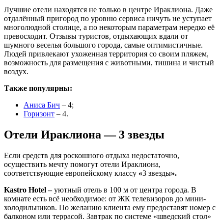
Лучшие отели находятся не только в центре Ираклиона. Даже
отдалённый пригород по уровню сервиса ничуть не уступает
многолюдной столице, а по некоторым параметрам нередко её
превосходит. Отзывы туристов, отдыхающих вдали от
шумного веселья большого города, самые оптимистичные.
Людей привлекают ухоженная территория со своим пляжем,
возможность для размещения с животными, тишина и чистый
воздух.
Также популярны:
Аниса Бич
– 4;
Горизонт
– 4.
Отели Ираклиона — 3 звезды
Если средств для роскошного отдыха недостаточно,
осуществить мечту помогут отели Ираклиона,
соответствующие европейскому классу
«
3 звезды
».
Kastro Hotel –
уютный отель в 100 м от центра города. В
комнате есть всё необходимое: от ЖК телевизоров до мини-
холодильников. По желанию клиента ему предоставят номер с
балконом или террасой. Завтрак по системе «шведский стол»