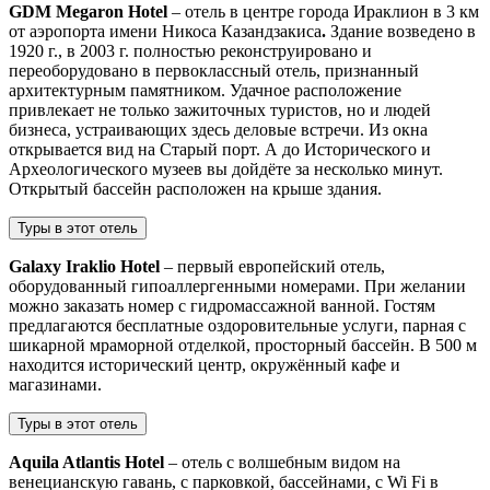
GDM Megaron Hotel
– отель в центре города Ираклион в 3 км
от аэропорта имени Никоса Казандзакиса
.
Здание возведено в
1920 г., в 2003 г. полностью реконструировано и
переоборудовано в первоклассный отель, признанный
архитектурным памятником. Удачное расположение
привлекает не только зажиточных туристов, но и людей
бизнеса, устраивающих здесь деловые встречи. Из окна
открывается вид на Старый порт. А до Исторического и
Археологического музеев вы дойдёте за несколько минут.
Открытый бассейн расположен на крыше здания.
Туры в этот отель
Galaxy Iraklio Hotel
– первый европейский отель,
оборудованный гипоаллергенными номерами. При желании
можно заказать номер с гидромассажной ванной. Гостям
предлагаются бесплатные оздоровительные услуги, парная с
шикарной мраморной отделкой, просторный бассейн. В 500 м
находится исторический центр, окружённый кафе и
магазинами.
Туры в этот отель
Aquila Atlantis Hotel
– отель с волшебным видом на
венецианскую гавань, с парковкой, бассейнами, с Wi Fi в