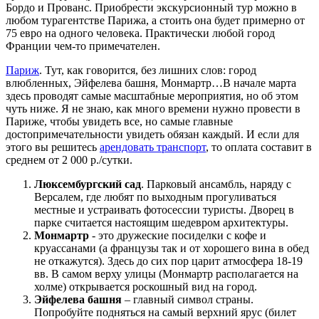
Бордо и Прованс. Приобрести экскурсионный тур можно в
любом турагентстве Парижа, а стоить она будет примерно от
75 евро на одного человека. Практически любой город
Франции чем-то примечателен.
Париж
. Тут, как говорится, без лишних слов: город
влюбленных, Эйфелева башня, Монмартр…В начале марта
здесь проводят самые масштабные мероприятия, но об этом
чуть ниже. Я не знаю, как много времени нужно провести в
Париже, чтобы увидеть все, но самые главные
достопримечательности увидеть обязан каждый. И если для
этого вы решитесь
арендовать транспорт
, то оплата составит в
среднем от 2 000 р./сутки.
Люксембургский сад
. Парковый ансамбль, наряду с
Версалем, где любят по выходным прогуливаться
местные и устраивать фотосессии туристы. Дворец в
парке считается настоящим шедевром архитектуры.
Монмартр
- это дружеские посиделки с кофе и
круассанами (а французы так и от хорошего вина в обед
не откажутся). Здесь до сих пор царит атмосфера 18-19
вв. В самом верху улицы (Монмартр располагается на
холме) открывается роскошный вид на город.
Эйфелева башня
– главный символ страны.
Попробуйте подняться на самый верхний ярус (билет