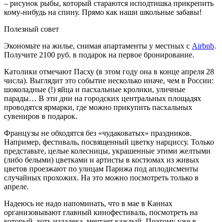
– рисунок рыбы, который стараются исподтишка прикрепить
кому-нибудь на спину. Прямо как наши школьные забавы!
Полезный совет
Экономьте на жилье, снимая апартаменты у местных с
Airbnb
.
Получите 2100 руб. в подарок на первое бронирование.
Католики отмечают Пасху (в этом году она в конце апреля 28
числа). Выглядит это событие несколько иначе, чем в России:
шоколадные (!) яйца и пасхальные кролики, уличные
парады… В эти дни на городских центральных площадях
проводятся ярмарки, где можно прикупить пасхальных
сувениров в подарок.
Французы не обходятся без «чудаковатых» праздников.
Например, фестиваль, посвященный цветку нарциссу. Только
представьте, целые колесницы, украшенные этими желтыми
(либо белыми) цветками и артисты в костюмах из живых
цветов проезжают по улицам Парижа под аплодисменты
случайных прохожих. На это можно посмотреть только в
апреле.
Надеюсь не надо напоминать, что в мае в Каннах
организовывают главный кинофестиваль, посмотреть на
который, хоть издалека, мечтает каждый. Поэтому уже в