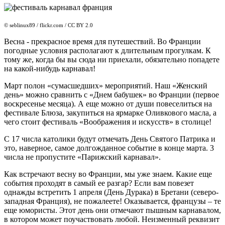
© seblinux89 / flickr.com / CC BY 2.0
Весна - прекрасное время для путешествий. Во Франции
погодные условия располагают к длительным прогулкам. К
тому же, когда бы вы сюда ни приехали, обязательно попадете
на какой-нибудь карнавал!
Март полон «сумасшедших» мероприятий. Наш «Женский
день» можно сравнить с «Днем бабушек» во Франции (первое
воскресенье месяца). А еще можно от души повеселиться на
фестивале Блюза, закупиться на ярмарке Оливкового масла, а
чего стоит фестиваль «Воображения и искусств» в столице!
С 17 числа католики будут отмечать День Святого Патрика и
это, наверное, самое долгожданное событие в конце марта. 3
числа не пропустите «Парижский карнавал».
Как встречают весну во Франции, мы уже знаем. Какие еще
события проходят в самый ее разгар? Если вам повезет
однажды встретить 1 апреля (День Дурака) в Бретани (северо-
западная Франция), не пожалеете! Оказывается, французы – те
еще юмористы. Этот день они отмечают пышным карнавалом,
в котором может поучаствовать любой. Неизменный реквизит