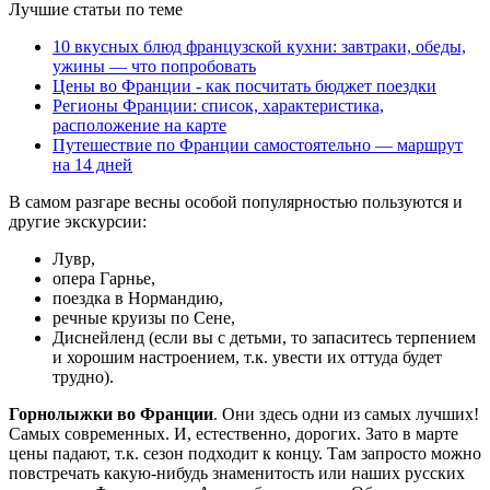
Лучшие статьи по теме
10 вкусных блюд французской кухни: завтраки, обеды,
ужины — что попробовать
Цены во Франции - как посчитать бюджет поездки
Регионы Франции: список, характеристика,
расположение на карте
Путешествие по Франции самостоятельно — маршрут
на 14 дней
В самом разгаре весны особой популярностью пользуются и
другие экскурсии:
Лувр,
опера Гарнье,
поездка в Нормандию,
речные круизы по Сене,
Диснейленд (если вы с детьми, то запаситесь терпением
и хорошим настроением, т.к. увести их оттуда будет
трудно).
Горнолыжки во Франции
. Они здесь одни из самых лучших!
Самых современных. И, естественно, дорогих. Зато в марте
цены падают, т.к. сезон подходит к концу. Там запросто можно
повстречать какую-нибудь знаменитость или наших русских