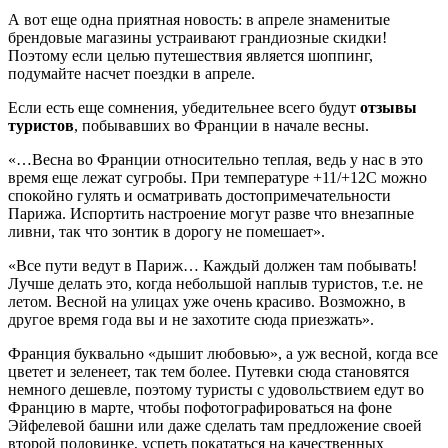
А вот еще одна приятная новость: в апреле знаменитые
брендовые магазины устраивают грандиозные скидки!
Поэтому если целью путешествия является шоппинг,
подумайте насчет поездки в апреле.
Если есть еще сомнения, убедительнее всего будут
отзывы
туристов
, побывавших во Франции в начале весны.
«…Весна во Франции относительно теплая, ведь у нас в это
время еще лежат сугробы. При температуре +11/+12С можно
спокойно гулять и осматривать достопримечательности
Парижа. Испортить настроение могут разве что внезапные
ливни, так что зонтик в дорогу не помешает».
«Все пути ведут в Париж… Каждый должен там побывать!
Лучше делать это, когда небольшой наплыв туристов, т.е. не
летом. Весной на улицах уже очень красиво. Возможно, в
другое время года вы и не захотите сюда приезжать».
Франция буквально «дышит любовью», а уж весной, когда все
цветет и зеленеет, так тем более. Путевки сюда становятся
немного дешевле, поэтому туристы с удовольствием едут во
Францию в марте, чтобы пофотографироваться на фоне
Эйфелевой башни или даже сделать там предложение своей
второй половинке, успеть покататься на качественных