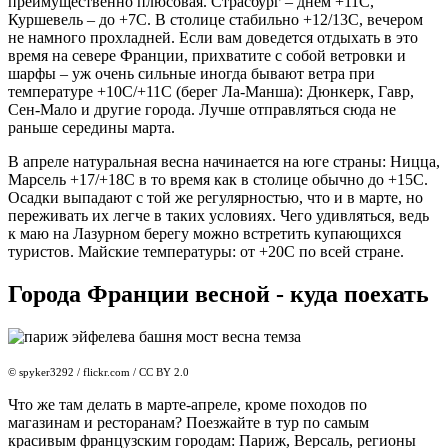
преимущественно плюсовая. Страсбург – днем +11С,
Куршевель – до +7С. В столице стабильно +12/13С, вечером
не намного прохладней. Если вам доведется отдыхать в это
время на севере Франции, прихватите с собой ветровки и
шарфы – уж очень сильные иногда бывают ветра при
температуре +10С/+11С (берег Ла-Манша): Дюнкерк, Гавр,
Сен-Мало и другие города. Лучше отправляться сюда не
раньше середины марта.
В апреле натуральная весна начинается на юге страны: Ницца,
Марсель +17/+18С в то время как в столице обычно до +15С.
Осадки выпадают с той же регулярностью, что и в марте, но
переживать их легче в таких условиях. Чего удивляться, ведь
к маю на Лазурном берегу можно встретить купающихся
туристов. Майские температуры: от +20С по всей стране.
Города Франции весной - куда поехать
© spyker3292 / flickr.com / CC BY 2.0
Что же там делать в марте-апреле, кроме походов по
магазинам и ресторанам? Поезжайте в тур по самым
красивым французским городам: Париж, Версаль, регионы