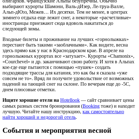
олигархов. Французские Альпы безупречны. Обычно
выбирают курорты Шамони, Валь-дИзер, Ле-труа-Валле,
Альп-дЮэз, Межев… Их десятки. Тем не менее, в центрах
зимнего отдыха еще лежит снег, а некоторые «расчетливые»
иностранцы приезжают сюда вдоволь накататься до
следующей зимы.
Входные билеты и проживание на лучших «горнолыжках»
перестают быть такими «заоблачными». Как видите, весна
здесь прямо как у нас в Краснодарском крае. В апреле на
горнолыжных курортах все «затухает». Курорты «Chamonix»,
«Courchevel» и др. заканчивают свою работу. И хотя в Альпах
кое-где еще пытаются с помощью «пушек» создать
подходящие трассы для катания, это как бы я сказала «уже
совсем не то». Вряд ли получите удовольствие от возможных
падений на тающий снег на склоне. По вечерам еще до -5С,
днем плюсовые отметки.
Ищите хорошие отели на
Hotellook
— сайт сравнивает цены
самых разных систем бронирования (
Booking
тоже) и находит
лучшую. Читайте нашу инструкцию,
как самостоятельно
найти хороший и недорогой отель
.
События и мероприятия весной