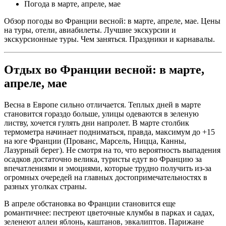
Погода в марте, апреле, мае
Обзор погоды во Франции весной: в марте, апреле, мае. Цены
на туры, отели, авиабилеты. Лучшие экскурсии и
экскурсионные туры. Чем заняться. Праздники и карнавалы.
Отдых во Франции весной: в марте,
апреле, мае
Весна в Европе сильно отличается. Теплых дней в марте
становится гораздо больше, улицы одеваются в зеленую
листву, хочется гулять дни напролет. В марте столбик
термометра начинает подниматься, правда, максимум до +15
на юге Франции (Прованс, Марсель, Ницца, Канны,
Лазурный берег). Не смотря на то, что вероятность выпадения
осадков достаточно велика, туристы едут во Францию за
впечатлениями и эмоциями, которые трудно получить из-за
огромных очередей на главных достопримечательностях в
разных уголках страны.
В апреле обстановка во Франции становится еще
романтичнее: пестреют цветочные клумбы в парках и садах,
зеленеют аллеи яблонь, каштанов, эвкалиптов. Парижане