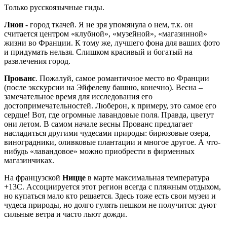
Только русскоязычные гиды.
Лион
- город ткачей. Я не зря упомянула о нем, т.к. он
считается центром «клубной», «музейной», «магазинной»
жизни во Франции. К тому же, лучшего фона для ваших фото
и придумать нельзя. Слишком красивый и богатый на
развлечения город.
Прованс
. Пожалуй, самое романтичное место во Франции
(после экскурсии на Эйфелеву башню, конечно). Весна –
замечательное время для исследования его
достопримечательностей. Люберон, к примеру, это самое его
сердце! Вот, где огромные лавандовые поля. Правда, цветут
они летом. В самом начале весны Прованс предлагает
насладиться другими чудесами природы: бирюзовые озера,
виноградники, оливковые плантации и многое другое. А что-
нибудь «лавандовое» можно приобрести в фирменных
магазинчиках.
На французской
Ницце
в марте максимальная температура
+13С. Ассоциируется этот регион всегда с пляжным отдыхом,
но купаться мало кто решается. Здесь тоже есть свои музеи и
чудеса природы, но долго гулять пешком не получится: дуют
сильные ветра и часто льют дожди.